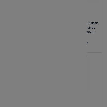
Regał Drewniany na Książki
Regał Drewniany na Książki
Balmoral Laura Ashley
Henshaw Laura Ashley
Miodowy 90x35x176cm
Czarny 127x40x80cm
4 620,00 zł
3 730,00 zł