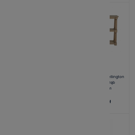
Modułowy Regał Del Rey
Regał na Książki Wellington
Riviera Maison
Laura Ashley Dąb
80x42x145cm
85x35x110cm
6 487,00 zł
2 890,00 zł