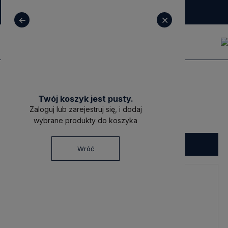
+ 48 531 771 366
sklep@decoratore.pl
Produkty
Meble
Regały
Twój koszyk jest pusty.
Regały
Zaloguj lub zarejestruj się, i dodaj
wybrane produkty do koszyka
Filtruj
Wróć