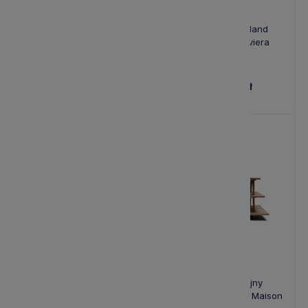
Regał Bowery Island Riviera
Regał Bowery Island
Maison
Rozszerzenie Riviera
Maison
3 957,00 zł
6 583,00 zł
Regał Vermont Riviera
Stół Ekspozycyjny
Maison
200x100cm Riviera Maison