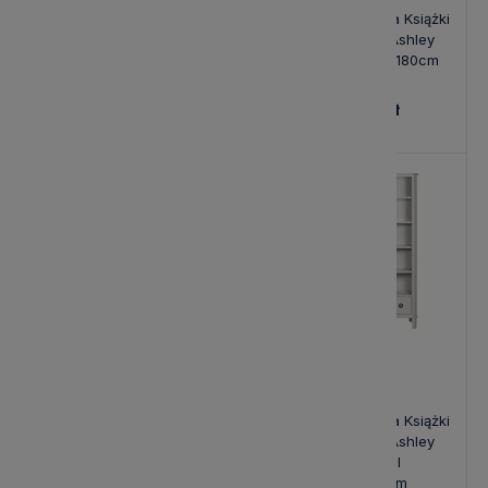
Regał Drewniany na Książki
Regał Drewniany na Książki
Henshaw Laura Ashley
Henshaw Laura Ashley
Czarny II 144x40x180cm
Czarny III 90x40x180cm
8 170,00 zł
5 050,00 zł
Regał Drewniany na Książki
Regał Drewniany na Książki
Henshaw Laura Ashley
Henshaw Laura Ashley
Jasnoszary 127x40x80cm
Jasnoszary II
144x40x180cm