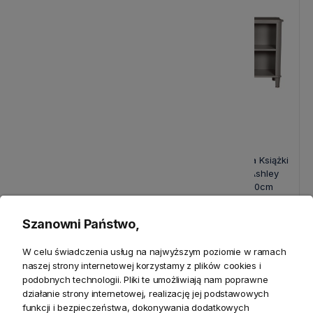
Regał Drewniany na Książki
Regał Drewniany na Książki
Henshaw Laura Ashley
Henshaw Laura Ashley
Niebiesko-Szary II
Szary 127x40x80cm
90x40x180cm
5 050,00 zł
3 730,00 zł
Szanowni Państwo,
W celu świadczenia usług na najwyższym poziomie w ramach
naszej strony internetowej korzystamy z plików cookies i
podobnych technologii. Pliki te umożliwiają nam poprawne
działanie strony internetowej, realizację jej podstawowych
funkcji i bezpieczeństwa, dokonywania dodatkowych