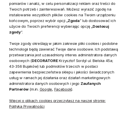
pomiarów i analiz, w celu personalizacji reklam oraz treści do
Twoich potrzeb i zainteresowań. Możesz wyrazić zgodę na
instalowanie wszystkich plików cookies na Twoim urządzeniu
końcowym, poprzez wybór opcji „
Zgoda
” lub dostosować ich
użycie do Twoich preferencji wybierając opcję „
Dostosuj
zgody
”.
Regał Drewniany na Książki
Regał Drewniany na Książki
Twoje zgody określają w jakim zakresie pliki cookies i podobne
Henshaw Laura Ashley
Podwójny Balmoral Laura
technologii będą zawierać Twoje dane osobowe. Ich podstawą
Szary II 144x40x180cm
Ashley
przetwarzania jest uzasadniony interes administratora danych
osobowych (
DECORATORE
Krzysztof Sordyl ul. Bielska 45a;
43-356 Bujaków) lub podmiotów trzecich w postaci
8 170,00 zł
6 960,00 zł
zapewnienia bezpieczeństwa sklepu i jakości świadczonych
usług w ramach jej działania oraz działań marketingowych
administratora danych osobowych i jego
Zaufanych
Partnerów
(m.in.
Google
,
Facebook
).
1
2
Więcej o plikach cookies przeczytasz na naszej stronie:
Polityka Prywatności
Regały – funkcjonalność i styl w
jednym