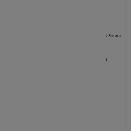
Elegancki Dębowy Regał
Regał Bowery Island Riviera
Fraser Island Riviera Maison
Maison
80x40x200cm
7 843,00 zł
7 433,00 zł