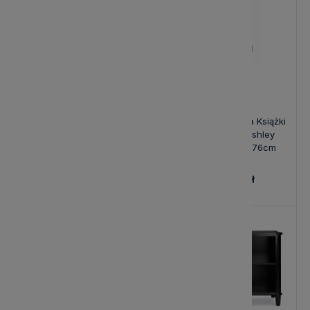
Regał Pojedynczy na Książki
Regał Drewniany na Książki
Wellington Laura Ashley
Balmoral Laura Ashley
Dąb 88x35x161cm
Kasztan 90x35x176cm
4 370,00 zł
4 620,00 zł