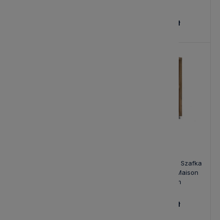
9 108,00 zł
8 782,00 zł
Modułowa Narożna Szafka
Modułowa Narożna Szafka
Del Rey L Riviera Maison
Del Rey S Riviera Maison
60x42x145cm
60x42x85cm
5 854,00 zł
3 855,00 zł