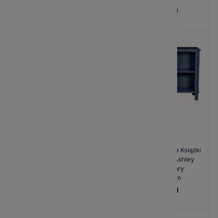
3 730,00 zł
8 170,00 zł
Regał Drewniany na Książki
Regał Drewniany na Książki
Henshaw Laura Ashley
Henshaw Laura Ashley
Jasnoszary III
Niebiesko-Szary
90x40x180cm
127x40x80cm
5 050,00 zł
3 730,00 zł