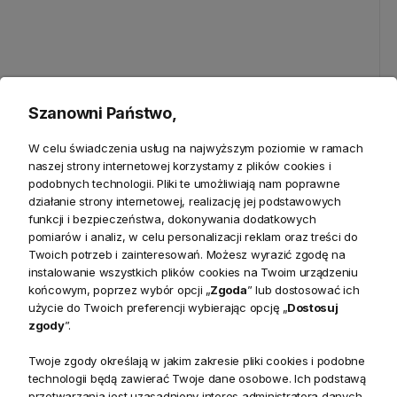
Nowoczesny Wygodny Fotel
Komoda Avola Biała, Złoto
Szanowni Państwo,
Nua
152,5x41x81,5cm
W celu świadczenia usług na najwyższym poziomie w ramach
naszej strony internetowej korzystamy z plików cookies i
2 690,00 zł
2 459,00 zł
podobnych technologii. Pliki te umożliwiają nam poprawne
działanie strony internetowej, realizację jej podstawowych
funkcji i bezpieczeństwa, dokonywania dodatkowych
pomiarów i analiz, w celu personalizacji reklam oraz treści do
Twoich potrzeb i zainteresowań. Możesz wyrazić zgodę na
instalowanie wszystkich plików cookies na Twoim urządzeniu
końcowym, poprzez wybór opcji „
Zgoda
” lub dostosować ich
użycie do Twoich preferencji wybierając opcję „
Dostosuj
zgody
”.
Twoje zgody określają w jakim zakresie pliki cookies i podobne
technologii będą zawierać Twoje dane osobowe. Ich podstawą
przetwarzania jest uzasadniony interes administratora danych