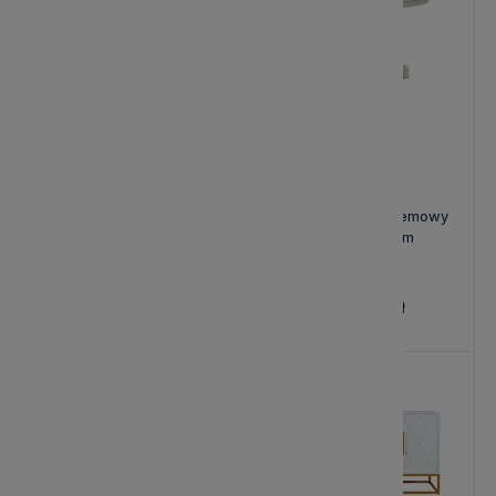
Stolik Pomocniczy Avola
Stół Dijon Jasnokremowy
Dąb Bielony 61x61x61cm
120x120x79cm
980,00 zł
1 409,00 zł