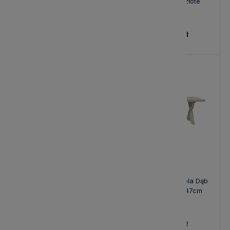
152x36x87cm
Seville Czarno-złote
90/76cm
1 780,00 zł
2 289,00 zł
Stolik Kawowy Seville
Stolik Kawowy Avola Dąb
90x90x40cm
Bielony 127x71x47cm
1 229,00 zł
1 480,00 zł