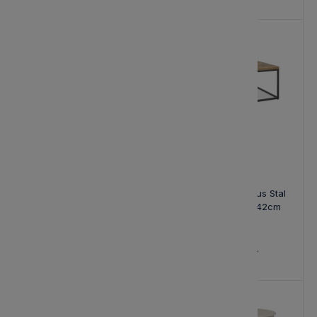
Stolik Kawowy Modern
Stolik Kawowy Indus Stal
Farmhouse Avola
Drewno 114x60x42cm
127x71x47cm
1 580,00 zł
1 579,00 zł