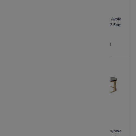
Hampton Konsola Avola Biel
Hampton Konsola Avola
Antyczna 152.5cm
Jasnobrązowa 152.5cm
1 780,00 zł
1 780,00 zł
Konsola Avola Granatowa
Loftowe Stoliki Kawowe