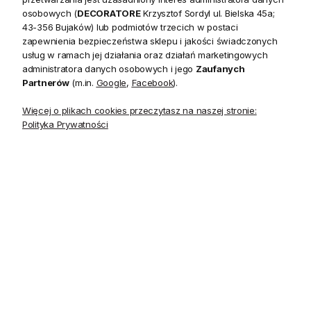
osobowych (
DECORATORE
Krzysztof Sordyl ul. Bielska 45a;
Komoda Avola Naturalne
Loftowa Komoda Avola
43-356 Bujaków) lub podmiotów trzecich w postaci
Jasne Drewno 101cm
Naturalne Jasne Drewno
zapewnienia bezpieczeństwa sklepu i jakości świadczonych
153cm
usług w ramach jej działania oraz działań marketingowych
administratora danych osobowych i jego
Zaufanych
Partnerów
(m.in.
Google
,
Facebook
).
2 480,00 zł
2 809,00 zł
Więcej o plikach cookies przeczytasz na naszej stronie:
Polityka Prywatności
Dębowa Konsola Avola
Konsola Avola Dąb Bielony
132x46x76cm
132x46x76cm