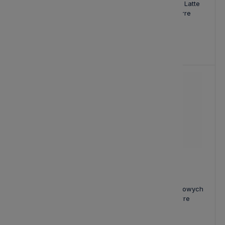
Sztućce Srebrne Premium
Zestaw Łyżek do Latte
Delia Lene Bjerre
Delia Lene Bjerre
379,00 zł
139,00 zł
Nowość
Zestaw Widelcy do Ciasta
Pilot do Świec Ledowych
Premium Delia Lene Bjerre
Lillia Lene Bjerre