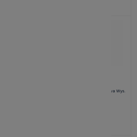
110,00 zł
18,00 zł
-10%
Nowość
Świeca Led Lillia Biała Lene
Świeca Led Bordowa Wys.
Bjerre Wys. 10cm
25cm
41,40 zł
62,00 zł
Cena regularna:
46,00 zł