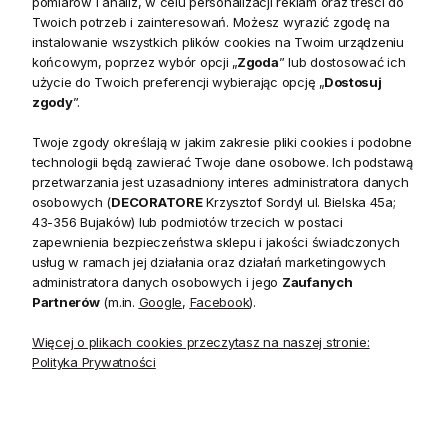
pomiarów i analiz, w celu personalizacji reklam oraz treści do
Twoich potrzeb i zainteresowań. Możesz wyrazić zgodę na
instalowanie wszystkich plików cookies na Twoim urządzeniu
końcowym, poprzez wybór opcji „
Zgoda
” lub dostosować ich
użycie do Twoich preferencji wybierając opcję „
Dostosuj
Dekoracja Choinka Asta
Dekoracja Choinka Asta
zgody
”.
Lene Bjerre Wys. 30cm
Lene Bjerre Wys. 42,5cm
Twoje zgody określają w jakim zakresie pliki cookies i podobne
technologii będą zawierać Twoje dane osobowe. Ich podstawą
119,00 zł
159,00 zł
przetwarzania jest uzasadniony interes administratora danych
osobowych (
DECORATORE
Krzysztof Sordyl ul. Bielska 45a;
43-356 Bujaków) lub podmiotów trzecich w postaci
zapewnienia bezpieczeństwa sklepu i jakości świadczonych
usług w ramach jej działania oraz działań marketingowych
administratora danych osobowych i jego
Zaufanych
Partnerów
(m.in.
Google
,
Facebook
).
Więcej o plikach cookies przeczytasz na naszej stronie:
Polityka Prywatności