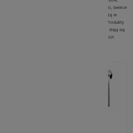
różów oraz czerni. Lampy, abażury, zegary, poduszki, świece
i akcesoria łazienkowe sygnowane logiem marki łączą w
sobie klasyczną elegancję i nieprzemijalne piękno. Produkty
Lene Bjerre odzwierciedlają zamiłowanie do natury i stają się
wyrazem stylu życia swoich właścicieli, wnosząc do ich
domów wyjątkowy styl.
Nowość