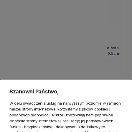
Świece Livissia Srebrne
Dekoracja Choinka Asta
Lene Bjerre - 2szt
Lene Bjerre Wys. 19,5cm
27,00 zł
79,00 zł
Szanowni Państwo,
W celu świadczenia usług na najwyższym poziomie w ramach
naszej strony internetowej korzystamy z plików cookies i
podobnych technologii. Pliki te umożliwiają nam poprawne
działanie strony internetowej, realizację jej podstawowych
funkcji i bezpieczeństwa, dokonywania dodatkowych