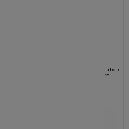
Świece Led Livia Lene
Świece Biała Led Lillia Lene
Bjerre Białe Wys. 25cm
Bjerre Wys. 15cm
99,00 zł
51,00 zł