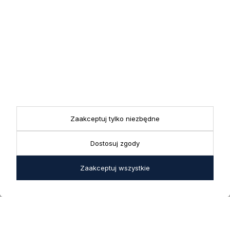
5.0
Na podstawie
1825
opinii
z całego okresu
INFORMACJE
STREFA KLIENTA
Zaakceptuj tylko niezbędne
POMOCNE LINKI
Dostosuj zgody
POLECANE KATEGORIE
Zaakceptuj wszystkie
Copyright © Decoratore® 2026
Shoper Premium
Made with
by
mamezi.pl