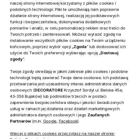
naszej strony internetowej korzystamy z plików cookies i
przewozowego wpisywana jest rzeczywista waga paczki).
podobnych technologii. Pliki te umożliwiają nam poprawne
działanie strony internetowej, realizację jej podstawowych
Wszystkie przesyłki są ubezpieczone do 5000 zł.
funkcji i bezpieczeństwa, dokonywania dodatkowych
pomiarów i analiz, w celu personalizacji reklam oraz treści do
Twoich potrzeb i zainteresowań. Możesz wyrazić zgodę na
instalowanie wszystkich plików cookies na Twoim urządzeniu
końcowym, poprzez wybór opcji „
Zgoda
” lub dostosować ich
użycie do Twoich preferencji wybierając opcję „
Dostosuj
zgody
”.
Twoje zgody określają w jakim zakresie pliki cookies i podobne
NEWSLETTER
technologii będą zawierać Twoje dane osobowe. Ich podstawą
Dołącz do nas!
przetwarzania jest uzasadniony interes administratora danych
Zapisz się do naszego Newslettera i otrzymaj
40 zł
osobowych (
DECORATORE
Krzysztof Sordyl ul. Bielska 45a;
43-356 Bujaków) lub podmiotów trzecich w postaci
rabatu
na pierwsze zamówienie. Nie przegap okazji –
zapewnienia bezpieczeństwa sklepu i jakości świadczonych
zapisz się już teraz
usług w ramach jej działania oraz działań marketingowych
administratora danych osobowych i jego
Zaufanych
Partnerów
(m.in.
Google
,
Facebook
).
Zapisz się
Więcej o plikach cookies przeczytasz na naszej stronie: