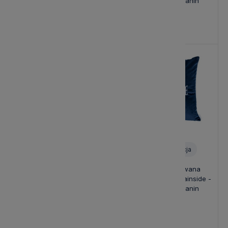
Różne Kolory Tkanin
Różne Kolory Tkanin
139,00 zł
139,00 zł
Personalizacja
Personalizacja
Poduszka Haftowana
Poduszka Haftowana
Dekoracyjna Velvet Puppet
Dekoracyjna Mountainside -
- Różne Kolory Tkanin
Różne Kolory Tkanin
139,00 zł
139,00 zł