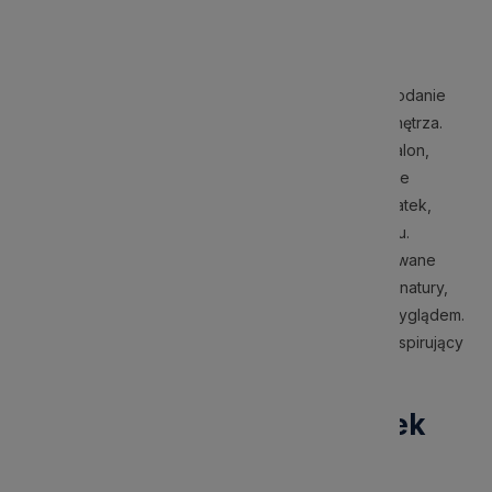
Udekoruj swoje wnętrze z
charakterem
Poduszki ze zwierzętami to doskonały sposób na dodanie
unikalnego charakteru i przytulności do każdego wnętrza.
Niezależnie od tego, czy urządzasz nowoczesny salon,
przytulną sypialnię, czy stylowy gabinet, dekoracyjne
poduszki ze zwierzętami stanowią perfekcyjny dodatek,
który ożywi przestrzeń i nada jej wyjątkowego uroku.
Wybierając nasze poduszki z kolekcji Anmials haftowane
zwierzęta, wprowadzisz do swojego domu element natury,
który zachwyca precyzją wykonania i eleganckim wyglądem.
To jakość, której możesz zaufać, wprowadzająca inspirujący
design do Twojego wnętrza.
Historia i ewolucja poduszek
dekoracyjnych