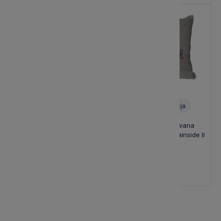
Personalizacja
Poduszka Haftowana
Poduszka Haftowana
Dekoracyjna Mountainside -
Dekoracyjna Mountainside II
Różne Kolory Tkanin
139,00 zł
139,00 zł
Poduszki ze zwierzętami –