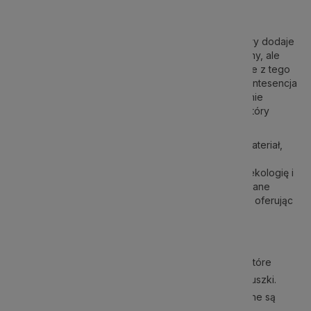
Poduszki velvet:
Miękki i luksusowy materiał, który dodaje
elegancji i komfortu. Velvet jest nie tylko estetyczny, ale
również trwały, co sprawia, że poduszki wykonane z tego
materiału są inwestycją na lata. Te poduszki to kwintesencja
luksusu, które wzbogacą każdą przestrzeń. Idealnie
dopasowane do wnętrza, zapewniają luksus, na który
zasługujesz.
Poduszki bawełniane:
Naturalny, oddychający materiał,
który jest łatwy w pielęgnacji i trwały. Bawełna jest
doskonałym wyborem dla osób ceniących sobie ekologię i
naturalne rozwiązania w dekoracji wnętrz. Bawełniane
poduszki łączą w sobie praktyczność i elegancję, oferując
wszechstronność, której potrzebujesz.
Każdy z tych materiałów ma swoje unikalne zalety, które
warto wziąć pod uwagę przy wyborze idealnej poduszki.
Poduszki velvet dodają luksusu, natomiast bawełniane są