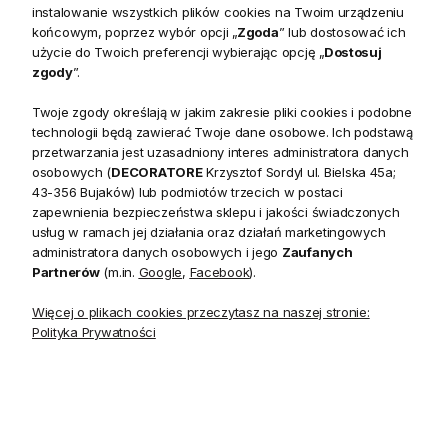
instalowanie wszystkich plików cookies na Twoim urządzeniu
wypoczynkowi. Dzięki nim Twoja sypialnia stanie się oazą
końcowym, poprzez wybór opcji „
Zgoda
” lub dostosować ich
spokoju i relaksu. Komfort i elegancja w jednym – poduszki,
użycie do Twoich preferencji wybierając opcję „
Dostosuj
które sprawią, że Twoja sypialnia będzie wyglądać jak z
zgody
”.
katalogu.
Gabinet:
Wprowadź element natury i oryginalności,
Twoje zgody określają w jakim zakresie pliki cookies i podobne
umieszczając dekoracyjną poduszkę ze zwierzętami na
technologii będą zawierać Twoje dane osobowe. Ich podstawą
fotelu biurowym. Dzięki temu Twój gabinet zyska na
przetwarzania jest uzasadniony interes administratora danych
indywidualności i stanie się bardziej inspirującym miejscem
osobowych (
DECORATORE
Krzysztof Sordyl ul. Bielska 45a;
do pracy. Poduszki te dodadzą stylu i elegancji Twojej
43-356 Bujaków) lub podmiotów trzecich w postaci
przestrzeni roboczej. Inspirujące wnętrze, które sprzyja
zapewnienia bezpieczeństwa sklepu i jakości świadczonych
kreatywności.
usług w ramach jej działania oraz działań marketingowych
administratora danych osobowych i jego
Zaufanych
Partnerów
(m.in.
Google
,
Facebook
).
Zalety poduszek
Więcej o plikach cookies przeczytasz na naszej stronie:
dekoracyjnych
Polityka Prywatności
Poduszki dekoracyjne mają wiele zalet, które sprawiają, że
są one niezastąpionym elementem w aranżacji wnętrz: