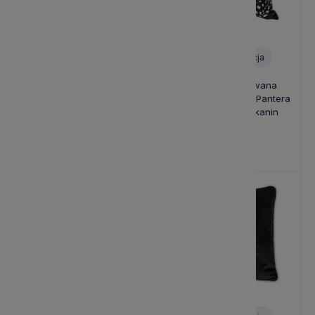
Personalizacja
Personalizacja
Poduszka Haftowana
Poduszka Haftowana
Dekoracyjna Safari Zebra -
Dekoracyjna Safari Pantera
Różne Kolory Tkanin
- Różne Kolory Tkanin
139,00 zł
139,00 zł