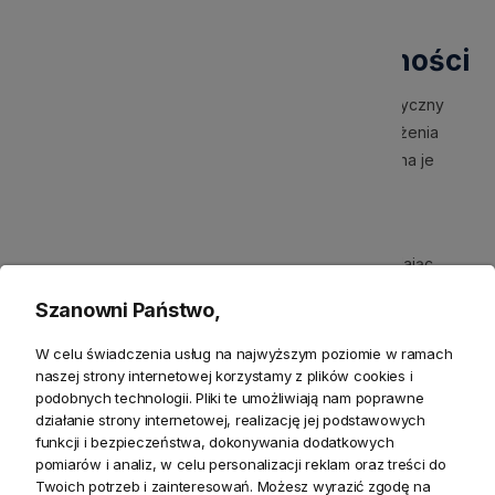
bardziej funkcjonalne i praktyczne na co dzień.
Zastosowania i funkcjonalności
Poduszki z haftem motyw zwierząt to nie tylko estetyczny
dodatek, ale również funkcjonalny element wyposażenia
wnętrz. Dzięki różnorodnym wzorom i kolorom, można je
łatwo dopasować do każdego pomieszczenia:
Salon:
Stwórz przytulną i stylową przestrzeń, dodając
kolorowe poduszki ze zwierzętami na kanapie lub fotelu.
Szanowni Państwo,
Te poduszki stanowią nie tylko dekorację, ale również
wygodne wsparcie podczas relaksu z książką czy filmem.
Poduszki, które inspirują do tworzenia wyjątkowych
W celu świadczenia usług na najwyższym poziomie w ramach
aranżacji i nadają wnętrzom niepowtarzalny charakter.
naszej strony internetowej korzystamy z plików cookies i
Wyraź swój styl poprzez wyjątkowe dodatki.
podobnych technologii. Pliki te umożliwiają nam poprawne
działanie strony internetowej, realizację jej podstawowych
Sypialnia:
Dodaj wyjątkowy akcent na łóżku, tworząc
funkcji i bezpieczeństwa, dokonywania dodatkowych
miejsce idealne do relaksu i odpoczynku. Poduszki z
pomiarów i analiz, w celu personalizacji reklam oraz treści do
motywami zwierzęcymi mogą wprowadzić do sypialni
Twoich potrzeb i zainteresowań. Możesz wyrazić zgodę na
element spokoju i natury, sprzyjając lepszemu