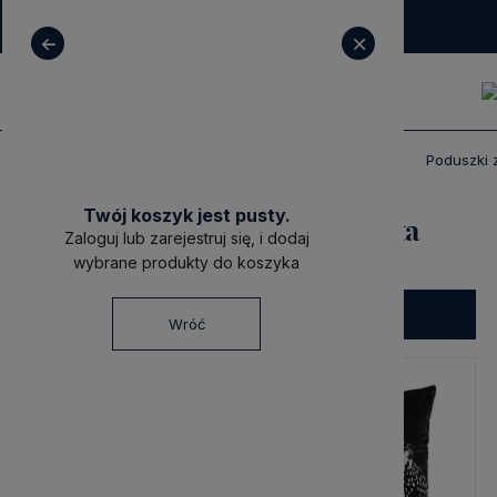
+ 48 531 771 366
sklep@decoratore.pl
Produkty
Poduszki dekoracyjne premium
Poduszki 
Twój koszyk jest pusty.
Poduszki z Haftem - Zwierzęta
Zaloguj lub zarejestruj się, i dodaj
wybrane produkty do koszyka
Filtruj
Wróć