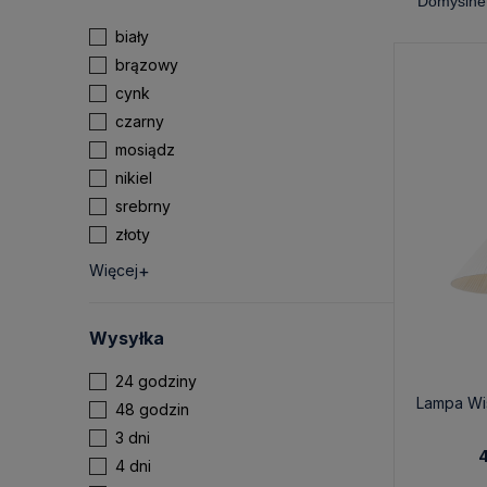
biały
brązowy
cynk
czarny
mosiądz
nikiel
srebrny
złoty
Więcej
Wysyłka
24 godziny
Lampa Wi
48 godzin
3 dni
4
4 dni