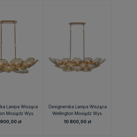
ska Lampa Wisząca
Designerska Lampa Wisząca
ton Mosiądz Wys.
Wellington Mosiądz Wys.
27cm
35cm
 900,00 zł
10 800,00 zł