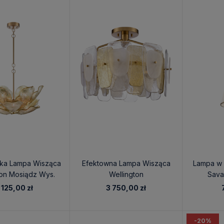
ska Lampa Wisząca
Efektowna Lampa Wisząca
Lampa w 
ton Mosiądz Wys.
Wellington
Sava
55cm
 125,00 zł
3 750,00 zł
-20%