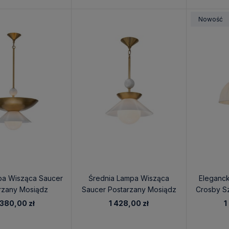
Nowość
pa Wisząca Saucer
Średnia Lampa Wisząca
Eleganc
rzany Mosiądz
Saucer Postarzany Mosiądz
Crosby S
 380,00 zł
1 428,00 zł
1