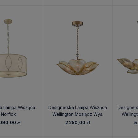
na Lampa Wisząca
Designerska Lampa Wisząca
Designer
Norflok
Wellington Mosiądz Wys.
Welling
22,5cm
 090,00 zł
2 250,00 zł
5