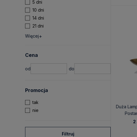
5 dni
10 dni
14 dni
21 dni
Więcej
Cena
Promocja
tak
Duża Lam
nie
Posta
2
Filtruj