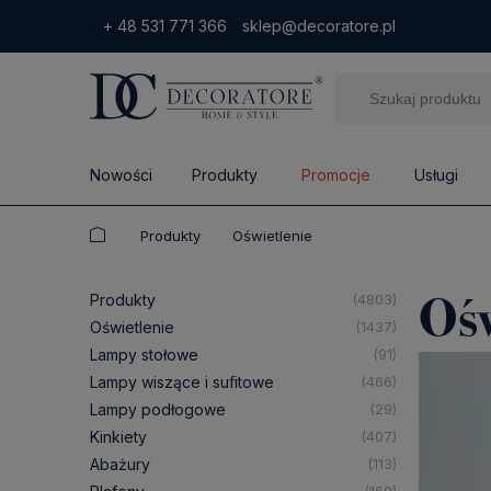
+ 48 531 771 366
sklep@decoratore.pl
Nowości
Produkty
Promocje
Usługi
Produkty
Oświetlenie
Ośw
Produkty
(4803)
Oświetlenie
(1437)
Lampy stołowe
(91)
Lampy wiszące i sufitowe
(466)
Lampy podłogowe
(29)
Kinkiety
(407)
Abażury
(113)