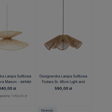
ka Lampa Sufitowa
Designerska Lampa Sufitowa
era Maison - defekt
Fodara Śr. 48cm Light and
Living
840,00 zł
590,00 zł
gularna:
1 050,00 zł
Nowość