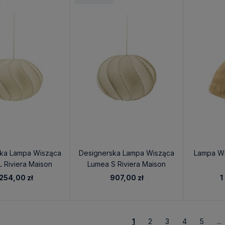
ska Lampa Wisząca
Designerska Lampa Wisząca
Lampa Wi
 Riviera Maison
Lumea S Riviera Maison
 254,00 zł
907,00 zł
1
1
2
3
4
5
...