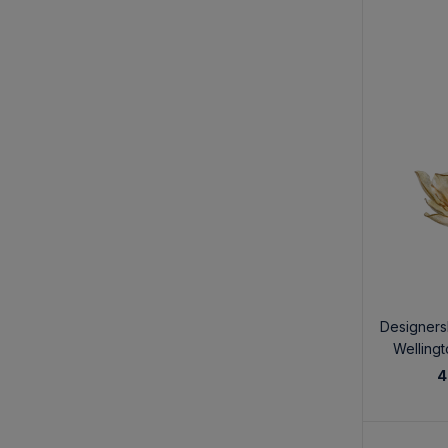
Designer
Welling
4