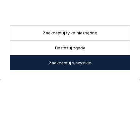
Realizacja zamówień
+ 48 721 772 234
Doradztwo produktowe
Showroom
+ 48 531 771 366
ul. Bielska 45a,
Biuro
43-356 Bujaków
+ 48 723 600 621
Zaakceptuj tylko niezbędne
Reklamacje | Zwroty
Pon. - Pt.: 9:00 - 17:00,
sklep@decoratore.pl
Sobota: 10:00 - 14:00
Dostosuj zgody
W okresie wakacyjnym od
Zaakceptuj wszystkie
20 czerwca do 31 sierpnia
2026 r. showroom będzie
zamknięty w soboty. W dni
robocze showroom
pozostaje otwarty bez
zmian.
5.0