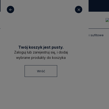
+ 48 531 771 366
sklep@decoratore.pl
Produkty
Oświetlenie
Lampy wiszące i sufitowe
Twój koszyk jest pusty.
Zaloguj lub zarejestruj się, i dodaj
wybrane produkty do koszyka
Wróć