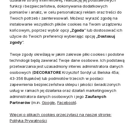
która wniesie do Twojego wnętrza szczyptę stylu mid-century
funkcji i bezpieczeństwa, dokonywania dodatkowych
modern. To wyjątkowe
oświetlenie wiszące
stanowi idealne
pomiarów i analiz, w celu personalizacji reklam oraz treści do
połączenie funkcjonalności i ponadczasowego designu.
Twoich potrzeb i zainteresowań. Możesz wyrazić zgodę na
instalowanie wszystkich plików cookies na Twoim urządzeniu
Wybierz
designerską lampę
, aby z łatwością podkreślić
końcowym, poprzez wybór opcji „
Zgoda
” lub dostosować ich
charakter swojej aranżacji.
użycie do Twoich preferencji wybierając opcję „
Dostosuj
zgody
”.
Charakterystyka, wygląd, wykonanie, materiał,
kolor, kolekcja/seria, cechy specjalne
Twoje zgody określają w jakim zakresie pliki cookies i podobne
technologii będą zawierać Twoje dane osobowe. Ich podstawą
Średnia lampa wisząca Saucer
zachwyca wykończeniem w
przetwarzania jest uzasadniony interes administratora danych
kolorze
postarzanego mosiądzu
, doskonale
osobowych (
DECORATORE
Krzysztof Sordyl ul. Bielska 45a;
komponującym się z
białym, mlecznym kloszem
.
43-356 Bujaków) lub podmiotów trzecich w postaci
zapewnienia bezpieczeństwa sklepu i jakości świadczonych
Konstrukcja wykonana ze
stali
i
dwuwarstwowego szkła
usług w ramach jej działania oraz działań marketingowych
opalowego
gwarantuje trwałość oraz niepowtarzalny efekt
administratora danych osobowych i jego
Zaufanych
wizualny. Kulisty detal i szeroki, stożkowy abażur nadają
Partnerów
(m.in.
Google
,
Facebook
).
kolekcji Saucer unikalny charakter.
Więcej o plikach cookies przeczytasz na naszej stronie:
Funkcje i zalety, praktyczne korzyści, ergonomia,
Polityka Prywatności
trwałość