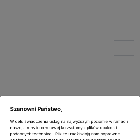
Szczegółowe informacje
Zwroty
Bezpieczeństwo
Opis
Szanowni Państwo,
W celu świadczenia usług na najwyższym poziomie w ramach
Lampa Saucer - design i styl
naszej strony internetowej korzystamy z plików cookies i
podobnych technologii. Pliki te umożliwiają nam poprawne
Odkryj wyrafinowanie
Średniej lampy wiszącej Saucer
,
działanie strony internetowej, realizację jej podstawowych