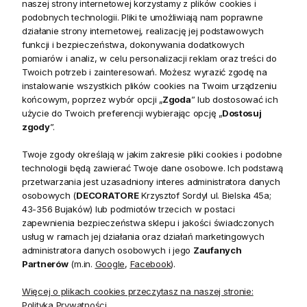
naszej strony internetowej korzystamy z plików cookies i
podobnych technologii. Pliki te umożliwiają nam poprawne
działanie strony internetowej, realizację jej podstawowych
funkcji i bezpieczeństwa, dokonywania dodatkowych
pomiarów i analiz, w celu personalizacji reklam oraz treści do
Twoich potrzeb i zainteresowań. Możesz wyrazić zgodę na
instalowanie wszystkich plików cookies na Twoim urządzeniu
końcowym, poprzez wybór opcji „
Zgoda
” lub dostosować ich
użycie do Twoich preferencji wybierając opcję „
Dostosuj
zgody
”.
Lampa Stołowa Quinn z
Sztućce Srebrne Premium
Abażurem Wys. 72cm
Delia Lene Bjerre
Twoje zgody określają w jakim zakresie pliki cookies i podobne
technologii będą zawierać Twoje dane osobowe. Ich podstawą
przetwarzania jest uzasadniony interes administratora danych
1 266,50 zł
379,00 zł
osobowych (
DECORATORE
Krzysztof Sordyl ul. Bielska 45a;
Cena regularna:
1 490,00 zł
43-356 Bujaków) lub podmiotów trzecich w postaci
zapewnienia bezpieczeństwa sklepu i jakości świadczonych
usług w ramach jej działania oraz działań marketingowych
administratora danych osobowych i jego
Zaufanych
Partnerów
(m.in.
Google
,
Facebook
).
Więcej o plikach cookies przeczytasz na naszej stronie:
Polityka Prywatności