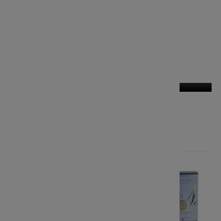
Dekoracje
Tekstylia
Promocje
-20%
-15%