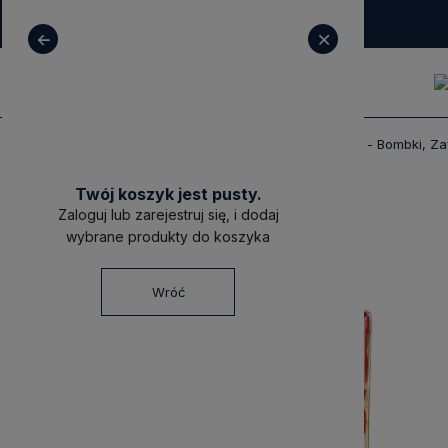
+ 48 531 771 366
sklep@decoratore.pl
Produkty
Dekoracje
Boże Narodzenie - Bombki, Zaw
Twój koszyk jest pusty.
Zaloguj lub zarejestruj się, i dodaj
wybrane produkty do koszyka
Wróć