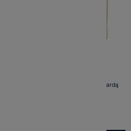
Dekoracja Prezent Świąteczny z Kokardą
Bow Wys. 21cm
Kod produktu:
6PR5765
Marka:
Clayre & Eef
176,00 zł