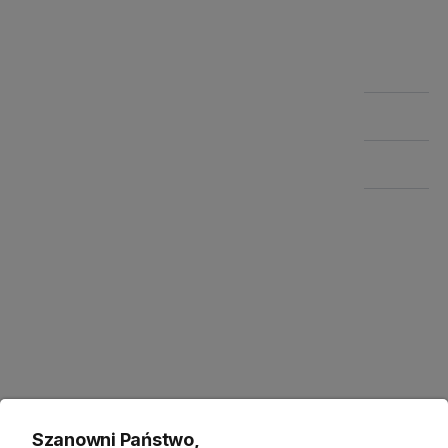
Szczegółowe informacje
Produkty powiązane
Zwroty
Bezpieczeństwo
Opis
Szanowni Państwo,