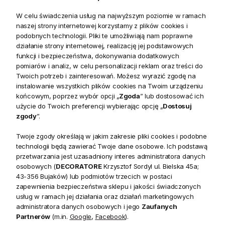
Świąteczny akcent dekoracyjny w formie
prezentu
W celu świadczenia usług na najwyższym poziomie w ramach
naszej strony internetowej korzystamy z plików cookies i
Dekoracja świąteczna z kokardą Bow
to efektowny
podobnych technologii. Pliki te umożliwiają nam poprawne
działanie strony internetowej, realizację jej podstawowych
element wystroju wnętrza, który wprowadzi do Twojego
funkcji i bezpieczeństwa, dokonywania dodatkowych
domu wyjątkową atmosferę Bożego Narodzenia. Należy do
pomiarów i analiz, w celu personalizacji reklam oraz treści do
kategorii
ceramicznych ozdób świątecznych
i została
Twoich potrzeb i zainteresowań. Możesz wyrazić zgodę na
zaprojektowana z myślą o tych, którzy cenią klasyczne
instalowanie wszystkich plików cookies na Twoim urządzeniu
końcowym, poprzez wybór opcji „
Zgoda
” lub dostosować ich
motywy w nowoczesnym wydaniu. Dzięki wymiarom –
użycie do Twoich preferencji wybierając opcję „
Dostosuj
wysokość 21 cm i średnica 16 cm
– dekoracja jest
zgody
”.
wyrazista, ale nie przytłacza wnętrza, doskonale nadając się
na stół, komodę lub pod choinkę.
Twoje zgody określają w jakim zakresie pliki cookies i podobne
technologii będą zawierać Twoje dane osobowe. Ich podstawą
Stylizowany wygląd i świąteczne kolory
przetwarzania jest uzasadniony interes administratora danych
osobowych (
DECORATORE
Krzysztof Sordyl ul. Bielska 45a;
Forma prezentu ozdobionego
zieloną kokardą z połyskiem
43-356 Bujaków) lub podmiotów trzecich w postaci
i złotym wykończeniem
nawiązuje do radosnych chwil
zapewnienia bezpieczeństwa sklepu i jakości świadczonych
usług w ramach jej działania oraz działań marketingowych
wręczania podarunków. Powierzchnia zdobiona
czerwono-
administratora danych osobowych i jego
Zaufanych
białymi pasami
inspirowana jest motywem cukrowej laski,
Partnerów
(m.in.
Google
,
Facebook
).
co nadaje dekoracji lekkości i charakteru. Całość wykonana