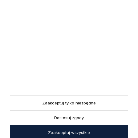
zapisz się już teraz
Zapisz się
Zapisując się do newslettera wyrażasz zgodę na przetwarzanie
przez nas swoich danych w celach marketingowych.
KONTAKT
Realizacja zamówień
+ 48 721 772 234
Doradztwo produktowe
Showroom
+ 48 531 771 366
ul. Bielska 45a,
Biuro
43-356 Bujaków
+ 48 723 600 621
Zaakceptuj tylko niezbędne
Reklamacje | Zwroty
Pon. - Pt.: 9:00 - 17:00,
sklep@decoratore.pl
Sobota: 10:00 - 14:00
Dostosuj zgody
W okresie wakacyjnym od
Zaakceptuj wszystkie
20 czerwca do 31 sierpnia