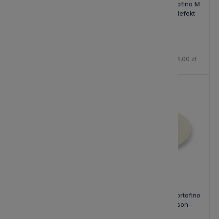
Kubek Portofino L Beżowy
Pojemnik Biały Portofino M
Riviera Maison - defekt
Riviera Maison - defekt
48,80 zł
139,40 zł
Cena regularna:
61,00 zł
Cena regularna:
164,00 zł
-15%
-15%
Pojemnik Biały Portofino S
Talerz Obiadowy Portofino
Riviera Maison - defekt
Mare Riviera Maison -
defekt