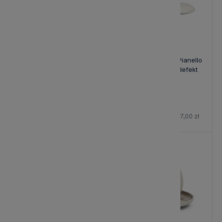
Designerska Lampa
Patera Z Kloszem Pianello
Sufitowa Bayu Riviera
Riviera Maison - defekt
Maison - defekt
840,00 zł
330,30 zł
Cena regularna:
1 050,00 zł
Cena regularna:
367,00 zł
-20%
-15%