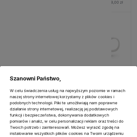
Cena regularna:
20,00 zł
Cena regularna:
388,00 zł
-10%
-25%
Szanowni Państwo,
Wazon Dekoracyjny Lura
Kubek Driving Home For
W celu świadczenia usług na najwyższym poziomie w ramach
Riviera Maison - defekt
Christmas Riviera Maison -
naszej strony internetowej korzystamy z plików cookies i
defekt
podobnych technologii. Pliki te umożliwiają nam poprawne
działanie strony internetowej, realizację jej podstawowych
486,00 zł
41,20 zł
funkcji i bezpieczeństwa, dokonywania dodatkowych
pomiarów i analiz, w celu personalizacji reklam oraz treści do
Cena regularna:
540,00 zł
Cena regularna:
55,00 zł
Twoich potrzeb i zainteresowań. Możesz wyrazić zgodę na
instalowanie wszystkich plików cookies na Twoim urządzeniu