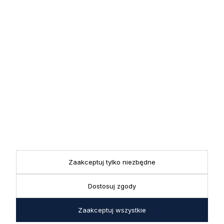
robocze showroom
pozostaje otwarty bez
zmian.
5.0
Na podstawie
1825
opinii
z całego okresu
INFORMACJE
STREFA KLIENTA
Zaakceptuj tylko niezbędne
POMOCNE LINKI
Dostosuj zgody
POLECANE KATEGORIE
Zaakceptuj wszystkie