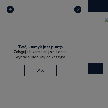
+ 48 531 771 366
sklep@decoratore.pl
Produkty
OUTLET
Defekty
Twój koszyk jest pusty.
Defekty
Zaloguj lub zarejestruj się, i dodaj
wybrane produkty do koszyka
Filtruj
Wróć
-20%
-10%