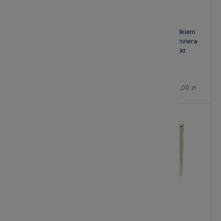
Filiżanka ze Spodkiem
Filiżanka ze Spodkiem
Clement Espresso Natural
Clement Natural Riviera
Riviera Maison - defekt
Maison - defekt
41,00 zł
60,30 zł
Cena regularna:
51,00 zł
Cena regularna:
71,00 zł
-20%
-15%