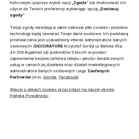
-15%
-10%
końcowym, poprzez wybór opcji „
Zgoda
” lub dostosować ich
użycie do Twoich preferencji wybierając opcję „
Dostosuj
zgody
”.
Twoje zgody określają w jakim zakresie pliki cookies i podobne
technologii będą zawierać Twoje dane osobowe. Ich podstawą
przetwarzania jest uzasadniony interes administratora danych
osobowych (
DECORATORE
Krzysztof Sordyl ul. Bielska 45a;
43-356 Bujaków) lub podmiotów trzecich w postaci
zapewnienia bezpieczeństwa sklepu i jakości świadczonych
usług w ramach jej działania oraz działań marketingowych
administratora danych osobowych i jego
Zaufanych
Pojemnik Szklany z Choinką
Komplet 4 Łyżeczek Classic
Partnerów
(m.in.
Google
,
Facebook
).
Magical Christmas Tree
Bow Riviera Maison - defekt
Riviera Maison - defekt
Więcej o plikach cookies przeczytasz na naszej stronie:
Polityka Prywatności
109,60 zł
118,80 zł
Cena regularna:
129,00 zł
Cena regularna:
132,00 zł
-30%
-10%