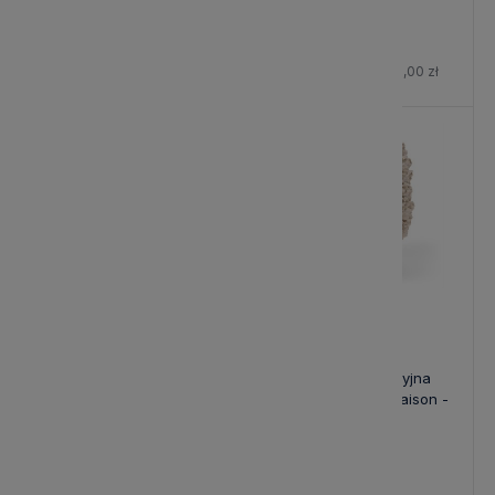
120,70 zł
68,80 zł
Cena regularna:
142,00 zł
Cena regularna:
81,00 zł
-10%
-10%
Talerzyk Biały Portofino
Wazon Dekoracyjna
Riviera Maison - defekt
Seavelle Riviera Maison -
defekt
18,00 zł
349,20 zł