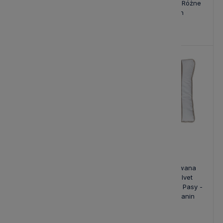
Laurence - Różne Kolory
Premium Design - Różne
Tkanin
Kolory Tkanin
139,00 zł
139,00 zł
Poduszka Haftowana
Poduszka Haftowana
Dekoracyjna Velvet
Dekoracyjna Velvet
Premium Design - Różne
Premium Design w Pasy -
Kolory Tkanin
Różne Kolory Tkanin
139,00 zł
149,00 zł