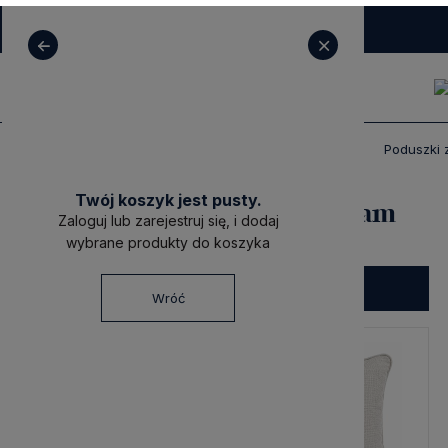
+ 48 531 771 366
sklep@decoratore.pl
Produkty
Poduszki dekoracyjne premium
Poduszki 
Twój koszyk jest pusty.
Poduszki z Haftem - Monogram
Zaloguj lub zarejestruj się, i dodaj
wybrane produkty do koszyka
Filtruj
Wróć
Nowość