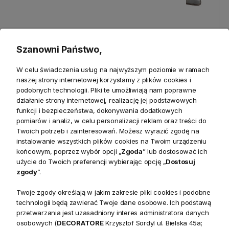
Personalizacja
Szanowni Państwo,
Poduszka Haftowana
Poduszka Haftowana
Dekoracyjna Monogram
Dekoracyjna w Pasy
W celu świadczenia usług na najwyższym poziomie w ramach
Floral - Różne Kolory Tkanin
Monogram - Różne Kolory
naszej strony internetowej korzystamy z plików cookies i
Tkanin
podobnych technologii. Pliki te umożliwiają nam poprawne
139,00 zł
149,00 zł
działanie strony internetowej, realizację jej podstawowych
funkcji i bezpieczeństwa, dokonywania dodatkowych
pomiarów i analiz, w celu personalizacji reklam oraz treści do
Twoich potrzeb i zainteresowań. Możesz wyrazić zgodę na
instalowanie wszystkich plików cookies na Twoim urządzeniu
końcowym, poprzez wybór opcji „
Zgoda
” lub dostosować ich
użycie do Twoich preferencji wybierając opcję „
Dostosuj
zgody
”.
Twoje zgody określają w jakim zakresie pliki cookies i podobne
technologii będą zawierać Twoje dane osobowe. Ich podstawą
przetwarzania jest uzasadniony interes administratora danych
osobowych (
DECORATORE
Krzysztof Sordyl ul. Bielska 45a;