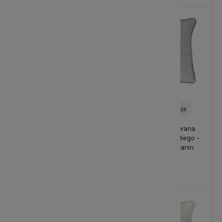
Personalizacja
Personalizacja
Poduszka Haftowana Royal
Poduszka Haftowana
- Różne Kolory Tkanin
Dekoracyjna dla Niego -
Różne Kolory Tkanin
139,00 zł
139,00 zł