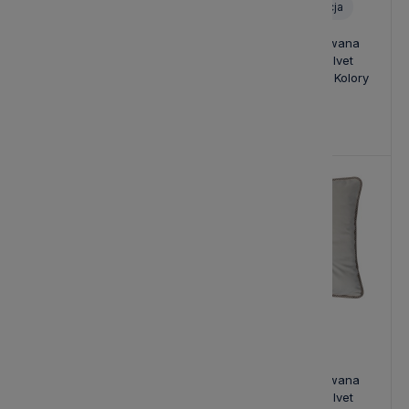
Personalizacja
Poduszka Haftowana
Poduszka Haftowana
Dekoracyjna Pasy
Dekoracyjna Velvet
Monogram
Laurence - Różne Kolory
Tkanin
159,00 zł
139,00 zł
Poduszka Haftowana
Poduszka Haftowana
Dekoracyjna Velvet
Dekoracyjna Velvet