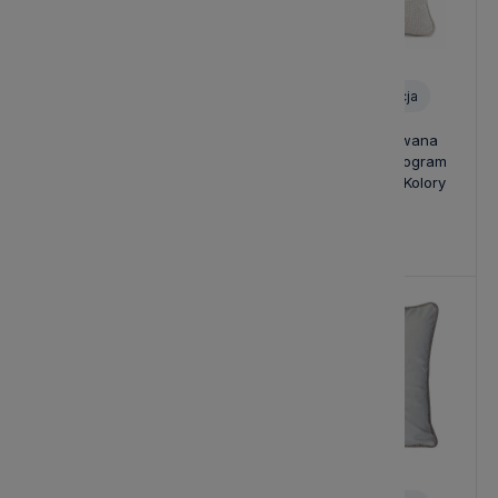
Personalizacja
Personalizacja
Poduszka Haftowana
Poduszka Haftowana
Dekoracyjna Monogram
Dekoracyjna Monogram
Home and Style - Różne
Premium - Różne Kolory
Kolory Tkanin
Tkanin
139,00 zł
189,00 zł