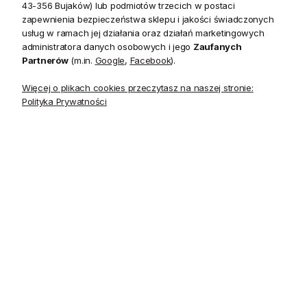
43-356 Bujaków) lub podmiotów trzecich w postaci
Poduszka Haftowana
Poduszka Haftowana
zapewnienia bezpieczeństwa sklepu i jakości świadczonych
Dekoracyjna dla Niego -
Dekoracyjna dla Niej -
usług w ramach jej działania oraz działań marketingowych
Różne Kolory Tkanin
Różne Kolory Tkanin
administratora danych osobowych i jego
Zaufanych
Partnerów
(m.in.
Google
,
Facebook
).
139,00 zł
139,00 zł
Więcej o plikach cookies przeczytasz na naszej stronie:
Polityka Prywatności
Personalizacja
Personalizacja
Poduszka Dekoracyjna z
Poduszka Haftowana
Haftem Milano - Różne
Dekoracyjna Monogram
Kolory Tkanin
Frame - Różne Kolory
Tkanin