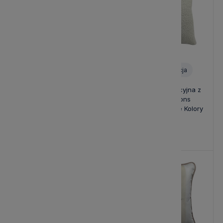
Personalizacja
Poduszka Haftowana
Poduszka Dekoracyjna z
Dekoracyjna w Pasy
Haftem Hamptons
Monogram - Różne Kolory
Monogram - Różne Kolory
Tkanin
Tkanin
149,00 zł
139,00 zł