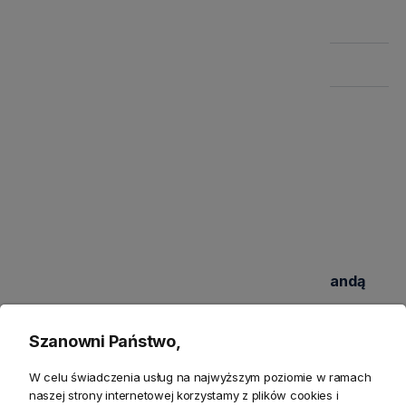
Szczegółowe informacje
Zwroty
Bezpieczeństwo
Opis
Wprowadź Zimowy Klimat z Ośnieżoną Girlandą
Świerkową
Ośnieżona girlanda świerkowa z szyszkami to idealna
Szanowni Państwo,
dekoracja, która doda Twojemu wnętrzu prawdziwie
W celu świadczenia usług na najwyższym poziomie w ramach
zimowego uroku. Dzięki niej stworzysz wyjątkowy,
naszej strony internetowej korzystamy z plików cookies i
świąteczny klimat w swoim domu, restauracji czy biurze.