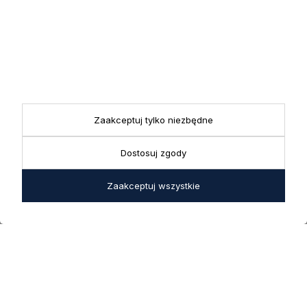
przez nas swoich danych w celach marketingowych.
KONTAKT
Realizacja zamówień
+ 48 721 772 234
Doradztwo produktowe
Showroom
+ 48 531 771 366
ul. Bielska 45a,
Biuro
43-356 Bujaków
+ 48 723 600 621
Zaakceptuj tylko niezbędne
Reklamacje | Zwroty
Pon. - Pt.: 9:00 - 17:00,
sklep@decoratore.pl
Sobota: 10:00 - 14:00
Dostosuj zgody
W okresie wakacyjnym od
Zaakceptuj wszystkie
20 czerwca do 31 sierpnia
2026 r. showroom będzie
zamknięty w soboty. W dni
robocze showroom
pozostaje otwarty bez
zmian.