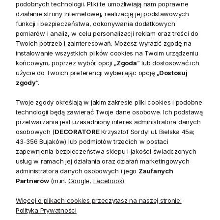
podobnych technologii. Pliki te umożliwiają nam poprawne
Długość 140 cm
sprawia, że doskonale nadaje się do
działanie strony internetowej, realizację jej podstawowych
ozdabiania kominka, balustrady, okien lub stołu,
funkcji i bezpieczeństwa, dokonywania dodatkowych
pomiarów i analiz, w celu personalizacji reklam oraz treści do
wprowadzając atmosferę pełną magii.
Twoich potrzeb i zainteresowań. Możesz wyrazić zgodę na
instalowanie wszystkich plików cookies na Twoim urządzeniu
Realistyczny Design i Naturalne Detale
końcowym, poprzez wybór opcji „
Zgoda
” lub dostosować ich
użycie do Twoich preferencji wybierając opcję „
Dostosuj
Girlanda została wykonana z
wysokiej jakości materiałów
,
zgody
”.
które wiernie odwzorowują wygląd naturalnych gałązek
świerku.
Pokryte sztucznym śniegiem gałązki
oraz
Twoje zgody określają w jakim zakresie pliki cookies i podobne
dodatek
naturalnie wyglądających szyszek
nadają jej
technologii będą zawierać Twoje dane osobowe. Ich podstawą
przetwarzania jest uzasadniony interes administratora danych
autentyczności i sprawiają, że wygląda jakby dopiero co
osobowych (
DECORATORE
Krzysztof Sordyl ul. Bielska 45a;
została przyniesiona z lasu. Śnieżna warstwa na igłach i
43-356 Bujaków) lub podmiotów trzecich w postaci
szyszkach dodaje uroku i wprowadza do wnętrza odrobinę
zapewnienia bezpieczeństwa sklepu i jakości świadczonych
zimowej świeżości.
usług w ramach jej działania oraz działań marketingowych
administratora danych osobowych i jego
Zaufanych
Wszechstronność i Trwałość Dekoracji
Partnerów
(m.in.
Google
,
Facebook
).
Ośnieżona girlanda świerkowa to
praktyczna i trwała
Więcej o plikach cookies przeczytasz na naszej stronie:
ozdoba
, która może być używana zarówno wewnątrz, jak i
Polityka Prywatności