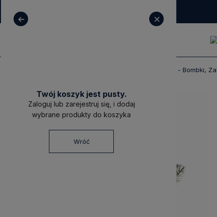
+ 48 531 771 366
sklep@decoratore.pl
Produkty
Dekoracje
Boże Narodzenie - Bombki, Zaw
Twój koszyk jest pusty.
Zaloguj lub zarejestruj się, i dodaj
wybrane produkty do koszyka
Wróć