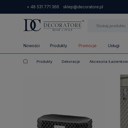
+ 48 531 771 366
sklep@decoratore.pl
Nowości
Produkty
Promocje
Usługi
Produkty
Dekoracje
Akcesoria Łazienko