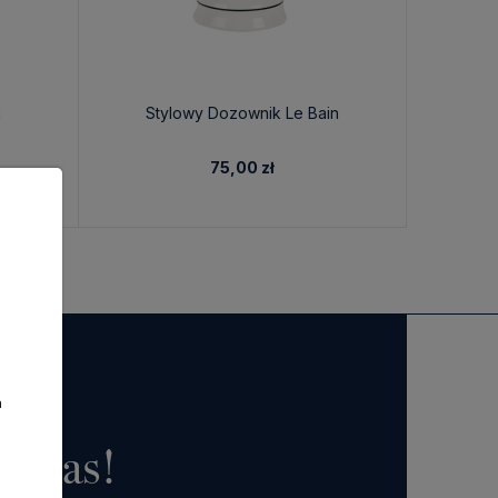
h
Stylowy Dozownik Le Bain
St
75,00 zł
a
o nas!