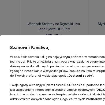
Wieszak Srebrny na Ręczniki Liva
Myde
Lene Bjerre Dł. 60cm
199,00 zł
Szanowni Państwo,
W celu świadczenia usług na najwyższym poziomie w ramach nasze
technologii. Pliki te umożliwiają nam poprawne działanie strony in
dokonywania dodatkowych pomiarów i analiz, w celu personalizacj
zgodę na instalowanie wszystkich plików cookies na Twoim urząd
do Twoich preferencji wybierając opcję „
Dostosuj zgody
”.
Twoje zgody określają w jakim zakresie pliki cookies i podobne 
KONTAKT
jest uzasadniony interes administratora danych osobowych (
DEC
Realizacja zamówień
trzecich w postaci zapewnienia bezpieczeństwa sklepu i jakości 
+ 48 721 772 234
administratora danych osobowych i jego
Zaufanych Partnerów
(m
Doradztwo produktowe
Showroom