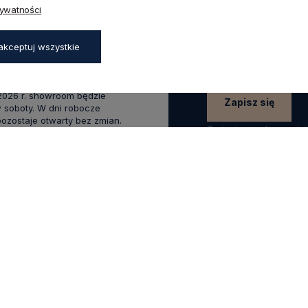
Zapisz się do naszego
45a,
rywatności
aków
rabatu
na pierwsze z
zapisz się już teraz
:00 - 17:00,
akceptuj wszystkie
0 - 14:00
wakacyjnym od 20 czerwca do
 2026 r. showroom będzie
Zapisz się
 soboty. W dni robocze
zostaje otwarty bez zmian.
Zapisując się do newsle
swoich danych w celach
.0
Na podstawie
1824
opinii
z całego okresu
KLIENTA
POMOCNE LINKI
Raty Credit Agricole