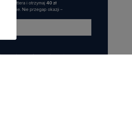
 Newslettera i otrzymaj
40 zł
amówienie. Nie przegap okazji –
ttera wyrażasz zgodę na przetwarzanie przez nas
 marketingowych.
POLECANE KATEGORIE
Riviera Maison