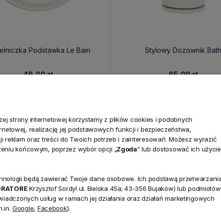
lniczka Podstawka Le Bain
Stylowy Dozownik Bat
49,00 zł
65,00 zł
j strony internetowej korzystamy z plików cookies i podobnych
ternetowej, realizację jej podstawowych funkcji i bezpieczeństwa,
i reklam oraz treści do Twoich potrzeb i zainteresowań. Możesz wyrazić
zeniu końcowym, poprzez wybór opcji „
Zgoda
” lub dostosować ich użycie
technologii będą zawierać Twoje dane osobowe. Ich podstawą przetwarzani
NEWSLETTER
ORATORE
Krzysztof Sordyl ul. Bielska 45a; 43-356 Bujaków) lub podmiotów
Dołącz d
świadczonych usług w ramach jej działania oraz działań marketingowych
.in.
Google
,
Facebook
).