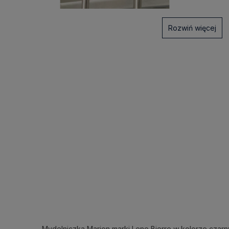
Rozwiń więcej
Mydelniczka Marion marki Lene Bjerre w kolorze czarn