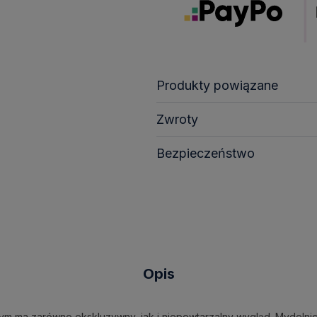
Produkty powiązane
Zwroty
Bezpieczeństwo
Opis
ym ma zarówno ekskluzywny, jak i niepowtarzalny wygląd. Mydelnicz