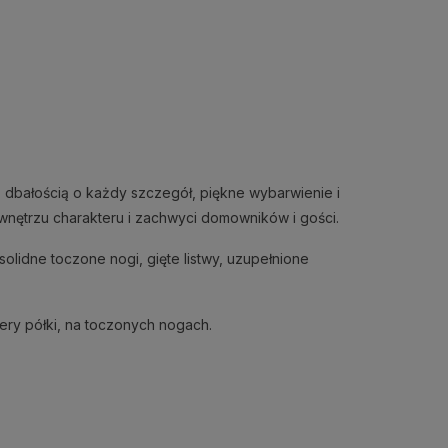
 z dbałością o każdy szczegół, piękne wybarwienie i
da wnętrzu charakteru i zachwyci domowników i gości.
lidne toczone nogi, gięte listwy, uzupełnione
ry półki, na toczonych nogach.