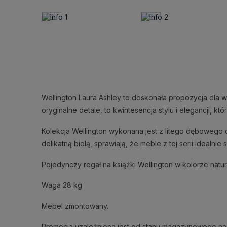
Wellington Laura Ashley to doskonała propozycja dla wi
oryginalne detale, to kwintesencja stylu i elegancji, k
Kolekcja Wellington wykonana jest z litego dębowego 
delikatną bielą, sprawiają, że meble z tej serii idealni
Pojedynczy regał na książki Wellington w kolorze na
Waga 28 kg
Mebel zmontowany.
Promocja uzależniona jest od stanu magazynowego na