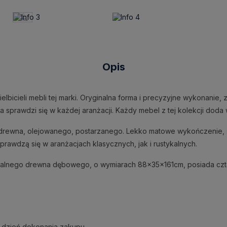
Opis
elbicieli mebli tej marki. Oryginalna forma i precyzyjne wykonanie,
tóra sprawdzi się w każdej aranżacji. Każdy mebel z tej kolekcji do
drewna, olejowanego, postarzanego. Lekko matowe wykończenie, so
e sprawdzą się w aranżacjach klasycznych, jak i rustykalnych.
turalnego drewna dębowego, o wymiarach 88x35x161cm, posiada czte
 dzień dokonania zakupu.