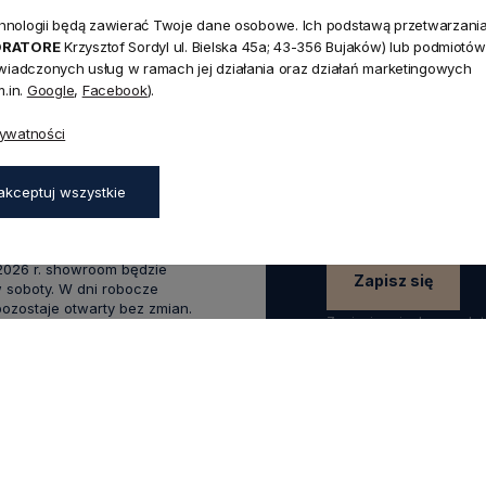
technologii będą zawierać Twoje dane osobowe. Ich podstawą przetwarzani
NEWSLETTER
ORATORE
Krzysztof Sordyl ul. Bielska 45a; 43-356 Bujaków) lub podmiotów
Dołącz d
świadczonych usług w ramach jej działania oraz działań marketingowych
.in.
Google
,
Facebook
).
Zapisz się do naszego
45a,
rywatności
aków
rabatu
na pierwsze z
zapisz się już teraz
:00 - 17:00,
akceptuj wszystkie
0 - 14:00
wakacyjnym od 20 czerwca do
 2026 r. showroom będzie
Zapisz się
 soboty. W dni robocze
zostaje otwarty bez zmian.
Zapisując się do newsle
swoich danych w celach
.0
Na podstawie
1825
opinii
z całego okresu