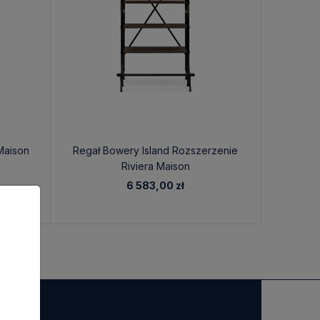
Maison
Regał Bowery Island Rozszerzenie
Rega
Riviera Maison
6 583,00 zł