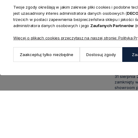
Twoje zgody określają w jakim zakresie pliki cookies i podobne 
KONTAKT
jest uzasadniony interes administratora danych osobowych (
DEC
Realizacja zamówień
trzecich w postaci zapewnienia bezpieczeństwa sklepu i jakości 
+ 48 721 772 234
administratora danych osobowych i jego
Zaufanych Partnerów
(m
Doradztwo produktowe
Showroom
+ 48 531 771 366
ul. Bielska 
Więcej o plikach cookies przeczytasz na naszej stronie: Polityka P
Biuro
43-356 Buj
+ 48 723 600 621
Reklamacje | Zwroty
Pon. - Pt.: 9
Zaakceptuj tylko niezbędne
Dostosuj zgody
Za
sklep@decoratore.pl
Sobota: 10:0
W okresie 
31 sierpnia
zamknięty w
showroom po
5