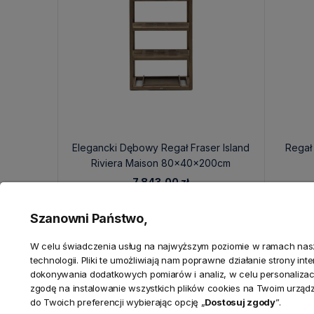
Elegancki Dębowy Regał Fraser Island
Regał
Riviera Maison 80x40x200cm
7 843,00 zł
Szanowni Państwo,
W celu świadczenia usług na najwyższym poziomie w ramach nasze
technologii. Pliki te umożliwiają nam poprawne działanie strony in
dokonywania dodatkowych pomiarów i analiz, w celu personalizacj
zgodę na instalowanie wszystkich plików cookies na Twoim urząd
do Twoich preferencji wybierając opcję „
Dostosuj zgody
”.