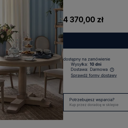
4 370,00 zł
dostępny na zamówienie
Wysyłka:
10 dni
Dostawa:
Darmowa
sprawdź formy dostawy
Cena nie zawiera ewentualnych
kosztów płatności
Potrzebujesz wsparcia?
Kup przez doradcę w sklepie