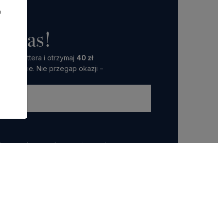
a
o nas!
 Newslettera i otrzymaj
40 zł
amówienie. Nie przegap okazji –
ttera wyrażasz zgodę na przetwarzanie przez nas
 marketingowych.