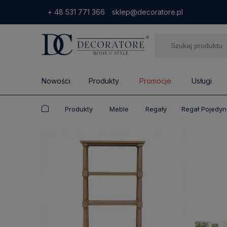
+ 48 531 771 366
sklep@decoratore.pl
Nowości
Produkty
Promocje
Usługi
Produkty
Meble
Regały
Regał Pojedyn