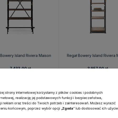
 Bowery Island Riviera Maison
Regał Bowery Island Riviera 
7 433,00 zł
3 957,00 zł
j strony internetowej korzystamy z plików cookies i podobnych
ternetowej, realizację jej podstawowych funkcji i bezpieczeństwa,
i reklam oraz treści do Twoich potrzeb i zainteresowań. Możesz wyrazić
zeniu końcowym, poprzez wybór opcji „
Zgoda
” lub dostosować ich użycie