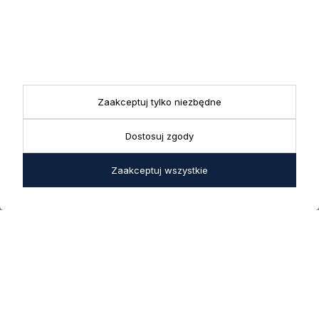
KONTAKT
Realizacja zamówień
+ 48 721 772 234
Doradztwo produktowe
Showroom
+ 48 531 771 366
ul. Bielska 45a,
Biuro
43-356 Bujaków
Zaakceptuj tylko niezbędne
+ 48 723 600 621
Reklamacje | Zwroty
Pon. - Pt.: 9:00 - 17:00,
sklep@decoratore.pl
Dostosuj zgody
Sobota: 10:00 - 14:00
W okresie wakacyjnym od
Zaakceptuj wszystkie
20 czerwca do 31 sierpnia
2026 r. showroom będzie
zamknięty w soboty. W dni
robocze showroom
pozostaje otwarty bez
zmian.