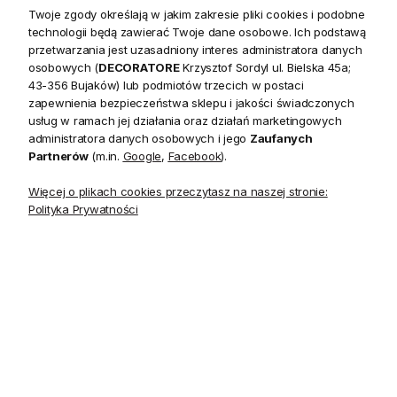
Twoje zgody określają w jakim zakresie pliki cookies i podobne
technologii będą zawierać Twoje dane osobowe. Ich podstawą
przetwarzania jest uzasadniony interes administratora danych
osobowych (
DECORATORE
Krzysztof Sordyl ul. Bielska 45a;
43-356 Bujaków) lub podmiotów trzecich w postaci
Opis
zapewnienia bezpieczeństwa sklepu i jakości świadczonych
usług w ramach jej działania oraz działań marketingowych
administratora danych osobowych i jego
Zaufanych
Wellington Laura Ashley to doskonała propozycja dla
Partnerów
(m.in.
Google
,
Facebook
).
wielbicieli mebli tej marki. Oryginalna forma i precyzyjne
Więcej o plikach cookies przeczytasz na naszej stronie:
wykonanie, z dbałością o każdy szczegół, piękne
Polityka Prywatności
wybarwienie i oryginalne detale, to kwintesencja stylu i
elegancji, która sprawdzi się w każdej aranżacji. Każdy mebel
z tej kolekcji doda wnętrzu charakteru i zachwyci
domowników i gości.
Kolekcja Wellington wykonana jest z litego dębowego
drewna, olejowanego, postarzanego. Lekko
matowe wykończenie, solidne toczone nogi, gięte listwy,
uzupełnione delikatną bielą, sprawiają, że meble z tej serii