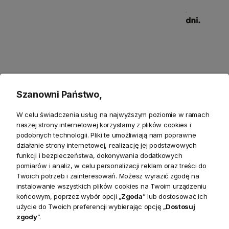
Szczegółowe informacje
Szanowni Państwo,
Produkty powiązane
W celu świadczenia usług na najwyższym poziomie w ramach
naszej strony internetowej korzystamy z plików cookies i
Zwroty
podobnych technologii. Pliki te umożliwiają nam poprawne
działanie strony internetowej, realizację jej podstawowych
Bezpieczeństwo
funkcji i bezpieczeństwa, dokonywania dodatkowych
pomiarów i analiz, w celu personalizacji reklam oraz treści do
Twoich potrzeb i zainteresowań. Możesz wyrazić zgodę na
instalowanie wszystkich plików cookies na Twoim urządzeniu
końcowym, poprzez wybór opcji „
Zgoda
” lub dostosować ich
użycie do Twoich preferencji wybierając opcję „
Dostosuj
zgody
”.