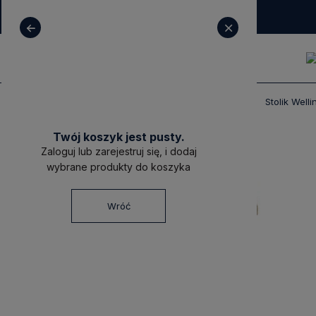
+ 48 531 771 366
sklep@decoratore.pl
Produkty
Meble
Stoliki Pomocnicze
Stolik Wel
Twój koszyk jest pusty.
Zaloguj lub zarejestruj się, i dodaj
wybrane produkty do koszyka
Wróć