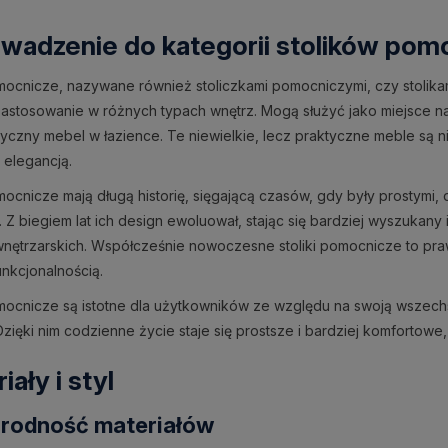
wadzenie do kategorii stolików pom
omocnicze, nazywane również stoliczkami pomocniczymi, czy stolik
zastosowanie w różnych typach wnętrz. Mogą służyć jako miejsce na d
tyczny mebel w łazience. Te niewielkie, lecz praktyczne meble 
elegancją.
omocnicze mają długą historię, sięgającą czasów, gdy były prostymi,
 Z biegiem lat ich design ewoluował, stając się bardziej wyszukany 
nętrzarskich. Współcześnie nowoczesne stoliki pomocnicze to praw
nkcjonalnością.
omocnicze są istotne dla użytkowników ze względu na swoją wszec
Dzięki nim codzienne życie staje się prostsze i bardziej komfortowe
iały i styl
rodność materiałów