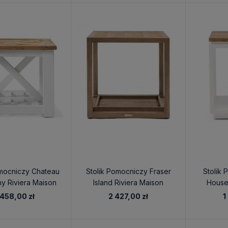
omocniczy Chateau
Stolik Pomocniczy Fraser
Stolik
y Riviera Maison
Island Riviera Maison
House
x60x50cm
55x55x55cm
4
 458,00 zł
2 427,00 zł
1