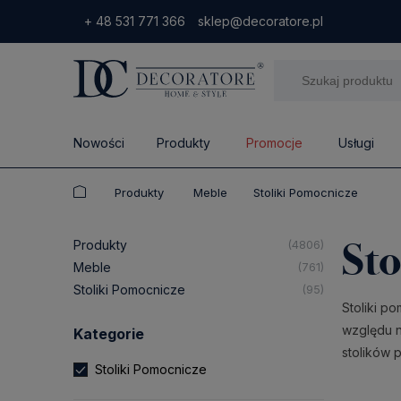
+ 48 531 771 366
sklep@decoratore.pl
Nowości
Produkty
Promocje
Usługi
Produkty
Meble
Stoliki Pomocnicze
Sto
Produkty
(4806)
Meble
(761)
Stoliki Pomocnicze
(95)
Stoliki p
względu n
Kategorie
stolików 
Stoliki Pomocnicze