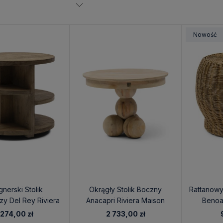
Nowość
gnerski Stolik
Okrągły Stolik Boczny
Rattanowy
y Del Rey Riviera
Anacapri Riviera Maison
Benoa
son 60x55cm
 274,00 zł
2 733,00 zł