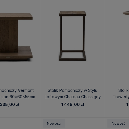
omocniczy Vermont
Stolik Pomocniczy w Stylu
Stoli
Maison 60x60x55cm
Loftowym Chateau Chassigny
Trawerty
Riviera Maison 35x45x60cm
Mais
 335,00 zł
1 448,00 zł
1
Nowość
Nowość