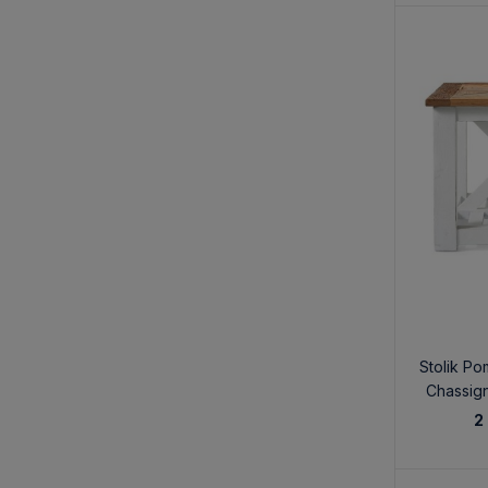
Stolik P
Chassign
60
2