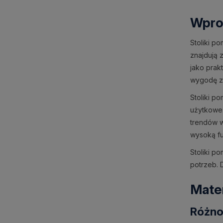
Wpro
Stoliki p
znajdują 
jako prak
wygodę z 
Stoliki p
użytkowe.
trendów w
wysoką fu
Stoliki p
potrzeb. 
Mater
Różno