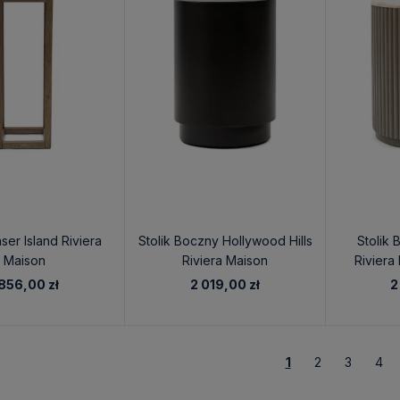
aser Island Riviera
Stolik Boczny Hollywood Hills
Stolik 
Maison
Riviera Maison
Riviera
 856,00 zł
2 019,00 zł
2
1
2
3
4