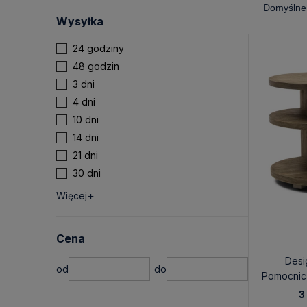
Wysyłka
24 godziny
48 godzin
3 dni
4 dni
10 dni
14 dni
21 dni
30 dni
Więcej
Cena
Desi
Pomocnicz
Mai
3