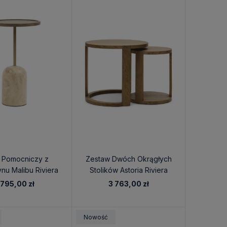
k Pomocniczy z
Zestaw Dwóch Okrągłych
nu Malibu Riviera
Stolików Astoria Riviera
on 35x35x55cm
Maison
 795,00 zł
3 763,00 zł
Nowość