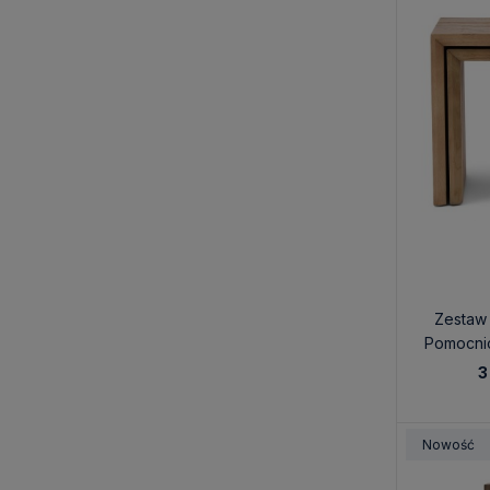
Zestaw
Pomocni
Riv
3
Nowość