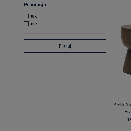
Promocja
tak
nie
Filtruj
Stolik B
Riv
1