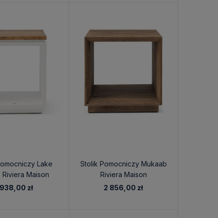
 Pomocniczy Lake
Stolik Pomocniczy Mukaab
 Riviera Maison
Riviera Maison
5x45x55cm
 938,00 zł
2 856,00 zł