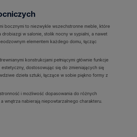
ocniczych
ami bocznymi to niezwykle wszechstronne meble, które
robiazgi w salonie, stolik nocny w sypialni, a nawet
są nieodzownym elementem każdego domu, łącząc
 drewnianymi konstrukcjami pełniącymi głównie funkcje
i estetyczny, dostosowując się do zmieniających się
dziwe dzieła sztuki, łączące w sobie piękno formy z
hstronność i możliwość dopasowania do różnych
, a wnętrza nabierają niepowtarzalnego charakteru.