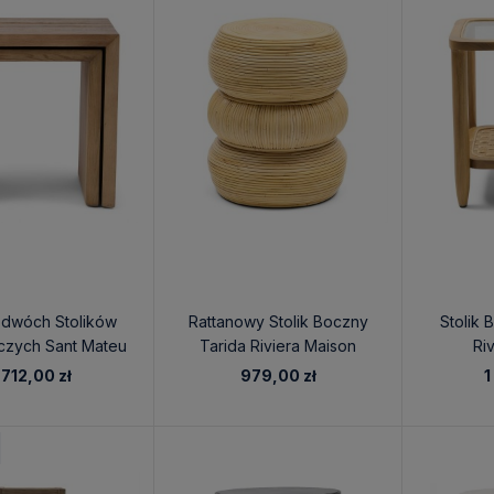
 dwóch Stolików
Rattanowy Stolik Boczny
Stolik
czych Sant Mateu
Tarida Riviera Maison
Ri
iera Maison
 712,00 zł
979,00 zł
1