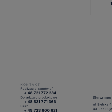
KONTAKT
Realizacja zamówień
+ 48 721 772 234
Doradztwo produktowe
Showroom
+ 48 531 771 366
ul. Bielska 
Biuro
43-356 Buj
+ 48 723 600 621