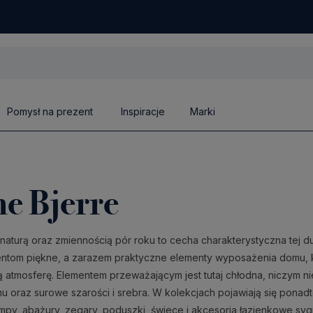
Pomysł na prezent
Inspiracje
Marki
e Bjerre
 naturą oraz zmiennością pór roku to cecha charakterystyczna tej duń
entom piękne, a zarazem praktyczne elementy wyposażenia domu, kt
 atmosferę. Elementem przeważającym jest tutaj chłodna, niczym 
mu oraz surowe szarości i srebra. W kolekcjach pojawiają się ponad
ampy, abażury, zegary, poduszki, świece i akcesoria łazienkowe sy