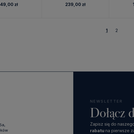
149,00 zł
239,00 zł
1
2
NEWSLETTER
Dołącz d
Zapisz się do naszego
45a,
aków
rabatu
na pierwsze z