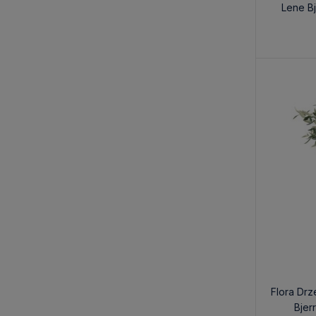
Lene B
Flora Dr
Bjer