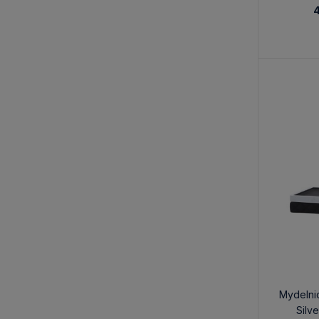
4
Mydelnic
Silv