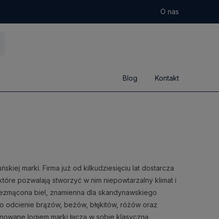
O nas
Blog
Kontakt
skiej marki. Firma już od kilkudziesięciu lat dostarcza
óre pozwalają stworzyć w nim niepowtarzalny klimat i
niezmącona biel, znamienna dla skandynawskiego
to odcienie brązów, beżów, błękitów, różów oraz
gnowane logiem marki łączą w sobie klasyczną