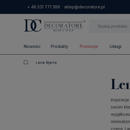
+ 48 531 771 366
sklep@decoratore.pl
Nowości
Produkty
Promocje
Usługi
Lene Bjerre
Len
Inspiracja
swoim kli
wyjątkową
minimaliz
czerni. L