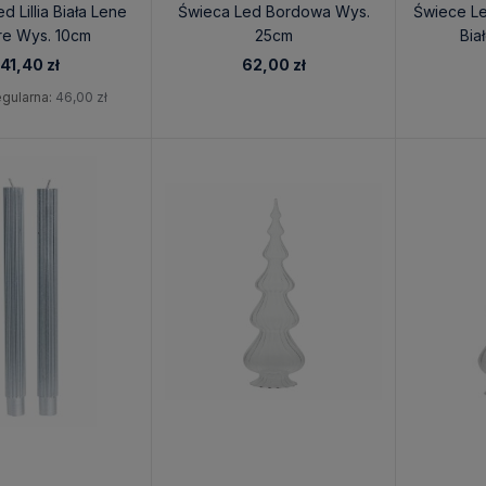
d Lillia Biała Lene
Świeca Led Bordowa Wys.
Świece Le
re Wys. 10cm
25cm
Bia
41,40 zł
62,00 zł
gularna:
46,00 zł