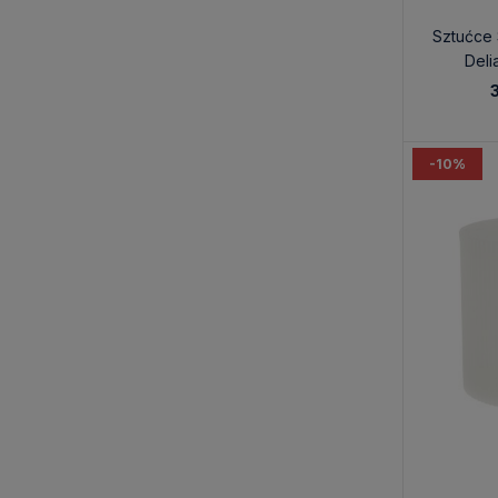
Sztućce
Deli
-10%