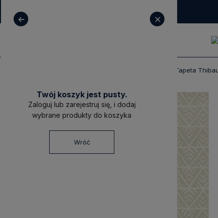
+ 48 531 771 366
sklep@decoratore.pl
Produkty
Tapety
Tapety Thibaut
Tapeta Thiba
Twój koszyk jest pusty.
Zaloguj lub zarejestruj się, i dodaj
wybrane produkty do koszyka
Wróć