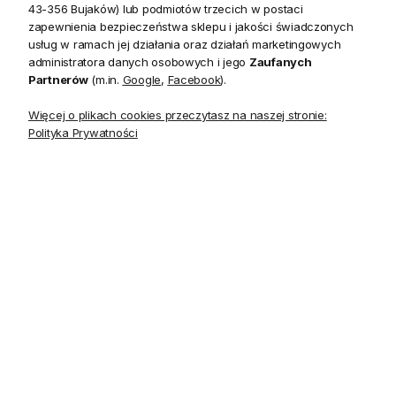
43-356 Bujaków) lub podmiotów trzecich w postaci
zapewnienia bezpieczeństwa sklepu i jakości świadczonych
Opis
usług w ramach jej działania oraz działań marketingowych
administratora danych osobowych i jego
Zaufanych
Partnerów
(m.in.
Google
,
Facebook
).
Kolekcja Jules to drobny graficzny wzór, w kilku wariantach
kolorystycznych, idealny do współczesnych wnętrz, jako
Więcej o plikach cookies przeczytasz na naszej stronie:
Polityka Prywatności
delikatny akcent dekoracyjny, a także jako uzupełnienie
tapety o mocniejszym wzorze.
Kolekcja
Jules
Materiał
Papier
Szerokość
68.58 cm
Powtórzenie wzoru (szerokość)
12.70 cm
Długość rolki
10.05 m
Kolory
beż/biel
Wzór występuje w kilku zestawieniach kolorystycznych.