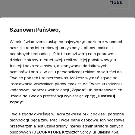
+48 531 771 366
Szanowni Państwo,
W celu świadczenia usług na najwyższym poziomie w ramach
naszej strony internetowej korzystamy z plików cookies i
podobnych technologii. Pliki te umożliwiają nam poprawne
działanie strony internetowej, realizację jej podstawowych
funkcji i bezpieczeństwa, dokonywania dodatkowych
pomiarów i analiz, w celu personalizacji reklam oraz treści do
Produkty powiązane
Twoich potrzeb i zainteresowań. Możesz wyrazić zgodę na
instalowanie wszystkich plików cookies na Twoim urządzeniu
końcowym, poprzez wybór opcji „
Zgoda
” lub dostosować ich
Zwroty
użycie do Twoich preferencji wybierając opcję „
Dostosuj
zgody
”.
Bezpieczeństwo
Twoje zgody określają w jakim zakresie pliki cookies i podobne
technologii będą zawierać Twoje dane osobowe. Ich podstawą
przetwarzania jest uzasadniony interes administratora danych
osobowych (
DECORATORE
Krzysztof Sordyl ul. Bielska 45a;