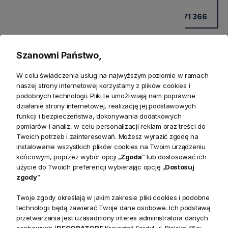
Kup przez doradcę w sklepie
+48 531 771 366
Szanowni Państwo,
W celu świadczenia usług na najwyższym poziomie w ramach
naszej strony internetowej korzystamy z plików cookies i
podobnych technologii. Pliki te umożliwiają nam poprawne
działanie strony internetowej, realizację jej podstawowych
funkcji i bezpieczeństwa, dokonywania dodatkowych
pomiarów i analiz, w celu personalizacji reklam oraz treści do
Twoich potrzeb i zainteresowań. Możesz wyrazić zgodę na
Produkty powiązane
instalowanie wszystkich plików cookies na Twoim urządzeniu
końcowym, poprzez wybór opcji „
Zgoda
” lub dostosować ich
użycie do Twoich preferencji wybierając opcję „
Dostosuj
Zwroty
zgody
”.
Bezpieczeństwo
Twoje zgody określają w jakim zakresie pliki cookies i podobne
technologii będą zawierać Twoje dane osobowe. Ich podstawą
przetwarzania jest uzasadniony interes administratora danych
osobowych (
DECORATORE
Krzysztof Sordyl ul. Bielska 45a;