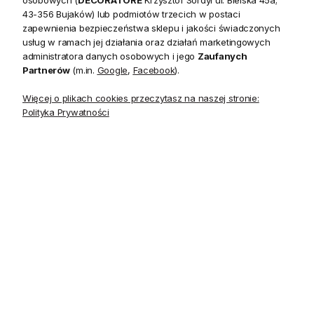
43-356 Bujaków) lub podmiotów trzecich w postaci
zapewnienia bezpieczeństwa sklepu i jakości świadczonych
usług w ramach jej działania oraz działań marketingowych
Opis
administratora danych osobowych i jego
Zaufanych
Partnerów
(m.in.
Google
,
Facebook
).
Kolekcja Jules to drobny graficzny wzór, w kilku wariantach
Więcej o plikach cookies przeczytasz na naszej stronie:
kolorystycznych, idealny do współczesnych wnętrz, jako
Polityka Prywatności
delikatny akcent dekoracyjny, a także jako uzupełnienie
tapety o mocniejszym wzorze.
Kolekcja
Jules
Materiał
Papier
Szerokość
68.58 cm
Powtórzenie wzoru (szerokość)
12.70 cm
Długość rolki
10.05 m
Kolory
czerwień/lniany beż
Wzór występuje w kilku zestawieniach kolorystycznych.