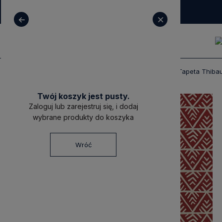
+ 48 531 771 366
sklep@decoratore.pl
Produkty
Tapety
Tapety Thibaut
Tapeta Thiba
Twój koszyk jest pusty.
Zaloguj lub zarejestruj się, i dodaj
wybrane produkty do koszyka
Wróć