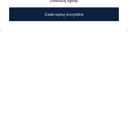
Dostosuj zgody
W okresie wakacyjnym od
20 czerwca do 31 sierpnia
Zaakceptuj wszystkie
2026 r. showroom będzie
zamknięty w soboty. W dni
robocze showroom
pozostaje otwarty bez
zmian.
5.0
Na podstawie
1826
opinii
z całego okresu
INFORMACJE
STREFA KLIENTA
POMOCNE LINKI