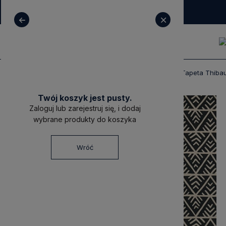
+ 48 531 771 366
sklep@decoratore.pl
Produkty
Tapety
Tapety Thibaut
Tapeta Thiba
Twój koszyk jest pusty.
Zaloguj lub zarejestruj się, i dodaj
wybrane produkty do koszyka
Wróć