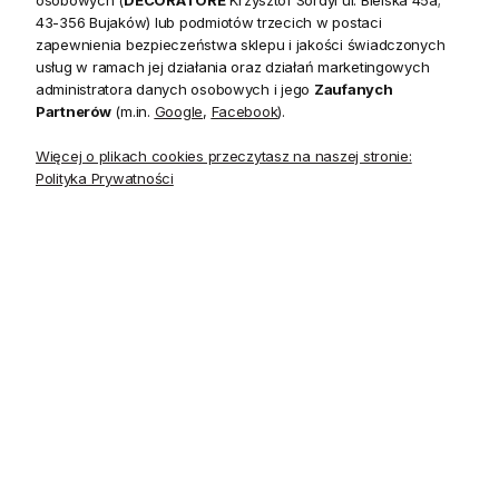
osobowych (
DECORATORE
Krzysztof Sordyl ul. Bielska 45a;
43-356 Bujaków) lub podmiotów trzecich w postaci
zapewnienia bezpieczeństwa sklepu i jakości świadczonych
usług w ramach jej działania oraz działań marketingowych
Opis
administratora danych osobowych i jego
Zaufanych
Partnerów
(m.in.
Google
,
Facebook
).
Kolekcja Jules to drobny graficzny wzór, w kilku wariantach
Więcej o plikach cookies przeczytasz na naszej stronie:
kolorystycznych, idealny do współczesnych wnętrz, jako
Polityka Prywatności
delikatny akcent dekoracyjny, a także jako uzupełnienie
tapety o mocniejszym wzorze.
Kolekcja
Jules
Materiał
Papier
Szerokość
68.58 cm
Powtórzenie wzoru (szerokość)
12.70 cm
Długość rolki
10.05 m
Kolory
czerń/lniany beż
Wzór występuje w kilku zestawieniach kolorystycznych.