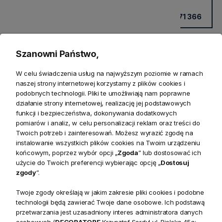
Kup przez doradcę w sklepie
+48 531 771 366
Szanowni Państwo,
W celu świadczenia usług na najwyższym poziomie w ramach
naszej strony internetowej korzystamy z plików cookies i
podobnych technologii. Pliki te umożliwiają nam poprawne
działanie strony internetowej, realizację jej podstawowych
funkcji i bezpieczeństwa, dokonywania dodatkowych
pomiarów i analiz, w celu personalizacji reklam oraz treści do
Twoich potrzeb i zainteresowań. Możesz wyrazić zgodę na
Produkty powiązane
instalowanie wszystkich plików cookies na Twoim urządzeniu
końcowym, poprzez wybór opcji „
Zgoda
” lub dostosować ich
użycie do Twoich preferencji wybierając opcję „
Dostosuj
Zwroty
zgody
”.
Bezpieczeństwo
Twoje zgody określają w jakim zakresie pliki cookies i podobne
technologii będą zawierać Twoje dane osobowe. Ich podstawą
przetwarzania jest uzasadniony interes administratora danych