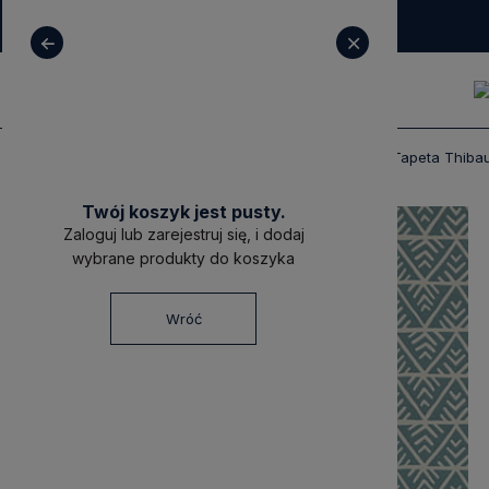
+ 48 531 771 366
sklep@decoratore.pl
Produkty
Tapety
Tapety Thibaut
Tapeta Thibau
Twój koszyk jest pusty.
Zaloguj lub zarejestruj się, i dodaj
wybrane produkty do koszyka
Wróć