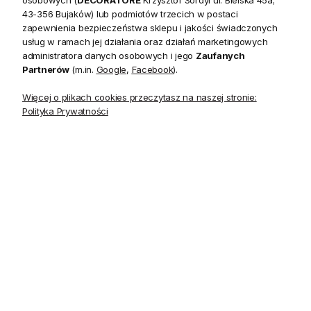
43-356 Bujaków) lub podmiotów trzecich w postaci
zapewnienia bezpieczeństwa sklepu i jakości świadczonych
usług w ramach jej działania oraz działań marketingowych
Opis
administratora danych osobowych i jego
Zaufanych
Partnerów
(m.in.
Google
,
Facebook
).
Kolekcja Jules to drobny graficzny wzór, w kilku wariantach
Więcej o plikach cookies przeczytasz na naszej stronie:
kolorystycznych, idealny do współczesnych wnętrz, jako
Polityka Prywatności
delikatny akcent dekoracyjny, a także jako uzupełnienie
tapety o mocniejszym wzorze.
Kolekcja
Jules
Materiał
Papier
Szerokość
68.58 cm
Powtórzenie wzoru (szerokość)
12.70 cm
Długość rolki
10.05 m
Kolory
błękit/lniany beż
Wzór występuje w kilku zestawieniach kolorystycznych.