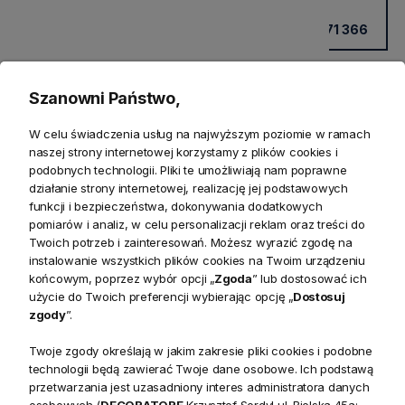
Kup przez doradcę w sklepie
+48 531 771 366
Szanowni Państwo,
W celu świadczenia usług na najwyższym poziomie w ramach
naszej strony internetowej korzystamy z plików cookies i
podobnych technologii. Pliki te umożliwiają nam poprawne
działanie strony internetowej, realizację jej podstawowych
funkcji i bezpieczeństwa, dokonywania dodatkowych
pomiarów i analiz, w celu personalizacji reklam oraz treści do
Twoich potrzeb i zainteresowań. Możesz wyrazić zgodę na
Produkty powiązane
instalowanie wszystkich plików cookies na Twoim urządzeniu
końcowym, poprzez wybór opcji „
Zgoda
” lub dostosować ich
użycie do Twoich preferencji wybierając opcję „
Dostosuj
Zwroty
zgody
”.
Bezpieczeństwo
Twoje zgody określają w jakim zakresie pliki cookies i podobne
technologii będą zawierać Twoje dane osobowe. Ich podstawą
przetwarzania jest uzasadniony interes administratora danych
osobowych (
DECORATORE
Krzysztof Sordyl ul. Bielska 45a;