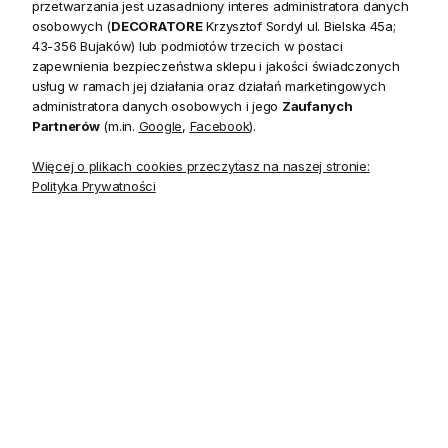
przetwarzania jest uzasadniony interes administratora danych
osobowych (
DECORATORE
Krzysztof Sordyl ul. Bielska 45a;
Patera Z Kloszem Pianello
Zestaw 4 Podkładek
43-356 Bujaków) lub podmiotów trzecich w postaci
Riviera Maison - defekt
Monteverde Riviera Maison
zapewnienia bezpieczeństwa sklepu i jakości świadczonych
usług w ramach jej działania oraz działań marketingowych
administratora danych osobowych i jego
Zaufanych
330,30 zł
112,00 zł
Partnerów
(m.in.
Google
,
Facebook
).
Cena regularna:
367,00 zł
Więcej o plikach cookies przeczytasz na naszej stronie:
Polityka Prywatności
Nowość
Zestaw Czajnik i Filiżanka
Etażerka Biała Elegant Twist
Tea Time for One Riviera
Riviera Maison