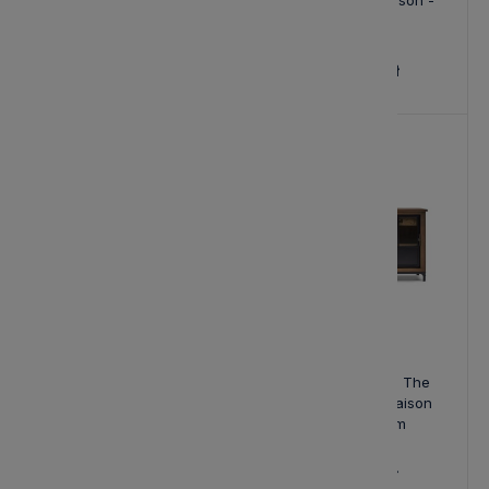
Island Riviera Maison
Island Riviera Maison -
Zestaw
5 161,00 zł
4 416,00 zł
Komoda Connaught XL
Loftowa Komoda The
Riviera Maison
Hoxton Riviera Maison
175x42x90cm
8 262,00 zł
9 231,00 zł