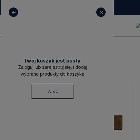
+ 48 531 771 366
sklep@decoratore.pl
Riviera Maison
Twój koszyk jest pusty.
Riviera Maison
Zaloguj lub zarejestruj się, i dodaj
wybrane produkty do koszyka
Wróć