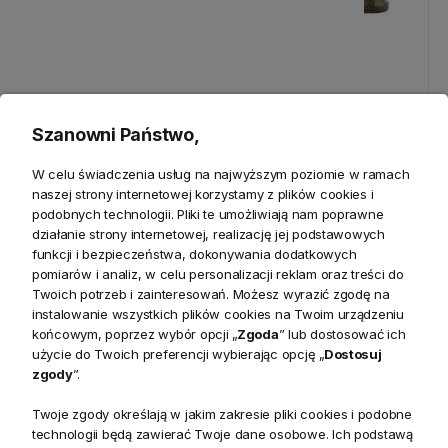
Modułowa Komoda z
Komoda Waldorf Riviera
Szanowni Państwo,
Szufladami Del Rey Riviera
Maison
Maison 80x42x85cm
W celu świadczenia usług na najwyższym poziomie w ramach
naszej strony internetowej korzystamy z plików cookies i
5 691,00 zł
7 344,00 zł
podobnych technologii. Pliki te umożliwiają nam poprawne
działanie strony internetowej, realizację jej podstawowych
funkcji i bezpieczeństwa, dokonywania dodatkowych
-10%
Nowość
pomiarów i analiz, w celu personalizacji reklam oraz treści do
Twoich potrzeb i zainteresowań. Możesz wyrazić zgodę na
instalowanie wszystkich plików cookies na Twoim urządzeniu
końcowym, poprzez wybór opcji „
Zgoda
” lub dostosować ich
użycie do Twoich preferencji wybierając opcję „
Dostosuj
zgody
”.
Twoje zgody określają w jakim zakresie pliki cookies i podobne
technologii będą zawierać Twoje dane osobowe. Ich podstawą