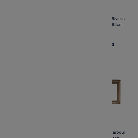
Komoda Riverside Riviera
Komoda Riverside Riviera
Maison 210x37x60cm
Maison 230x50x85cm
9 424,00 zł
13 668,00 zł
Dębowa Konsola Fraser
Dębowa Konsola Harbour