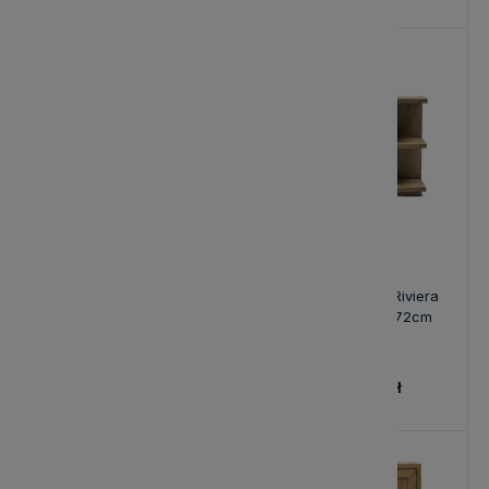
Dębowa Konsola Milan
Konsola Vermont Riviera
Riviera Maison
Maison 105x35x72cm
140x40x78cm
6 334,00 zł
4 804,00 zł