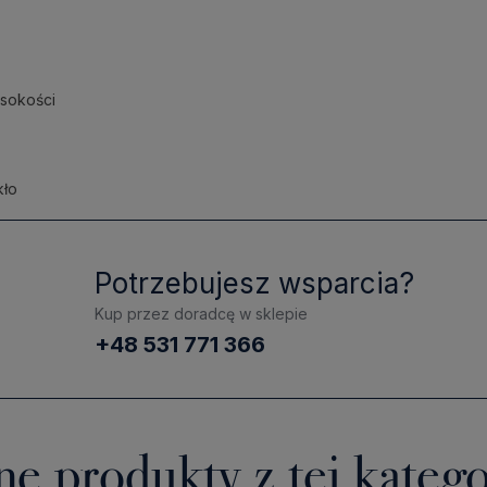
ysokości
kło
Potrzebujesz wsparcia?
Kup przez doradcę w sklepie
+48 531 771 366
ne produkty z tej katego