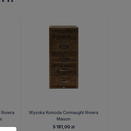
Riviera
Wysoka Komoda Connaught Riviera
Duża Ko
s
Maison
M
5 181,00 zł