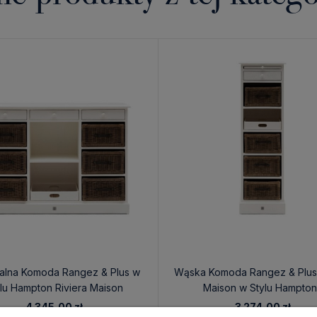
alna Komoda Rangez & Plus w
Wąska Komoda Rangez & Plus 
lu Hampton Riviera Maison
Maison w Stylu Hampton
114x40x83cm
41x40x135cm
4 345,00 zł
3 274,00 zł