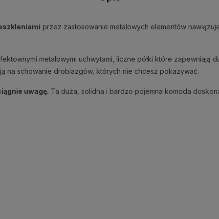
eszkleniami
przez zastosowanie metalowych elementów nawiązuje do
ektownymi metalowymi uchwytami, liczne półki które zapewniają d
alają na schowanie drobiazgów, których nie chcesz pokazywać.
ciągnie uwagę.
Ta duża, solidna i bardzo pojemna komoda doskonal