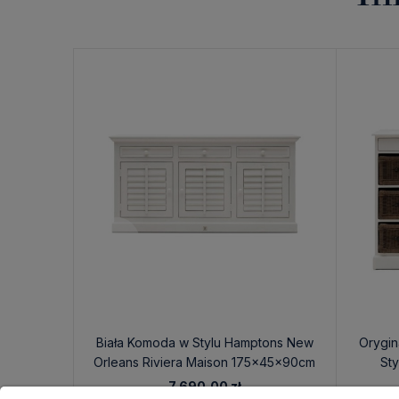
Biała Komoda w Stylu Hamptons New
Orygin
Orleans Riviera Maison 175x45x90cm
Sty
7 690,00 zł