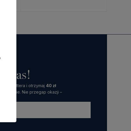
a
o nas!
 Newslettera i otrzymaj
40 zł
amówienie. Nie przegap okazji –