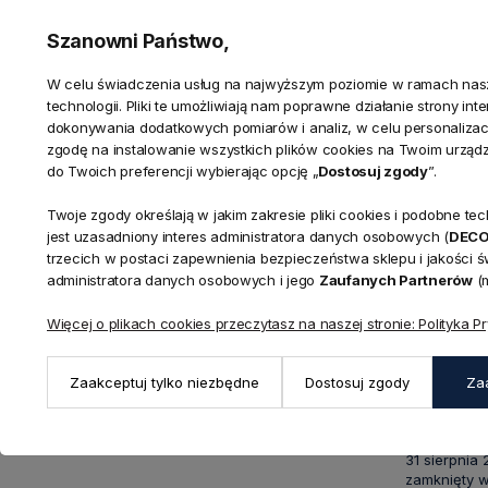
Szanowni Państwo,
W celu świadczenia usług na najwyższym poziomie w ramach nasze
technologii. Pliki te umożliwiają nam poprawne działanie strony in
dokonywania dodatkowych pomiarów i analiz, w celu personalizacj
zgodę na instalowanie wszystkich plików cookies na Twoim urząd
do Twoich preferencji wybierając opcję „
Dostosuj zgody
”.
Twoje zgody określają w jakim zakresie pliki cookies i podobne 
KONTAKT
jest uzasadniony interes administratora danych osobowych (
DEC
Realizacja zamówień
trzecich w postaci zapewnienia bezpieczeństwa sklepu i jakości 
+ 48 721 772 234
administratora danych osobowych i jego
Zaufanych Partnerów
(m
Doradztwo produktowe
Showroom
+ 48 531 771 366
ul. Bielska 
Więcej o plikach cookies przeczytasz na naszej stronie: Polityka P
Biuro
43-356 Buj
+ 48 723 600 621
Reklamacje | Zwroty
Pon. - Pt.: 9
Zaakceptuj tylko niezbędne
Dostosuj zgody
Za
sklep@decoratore.pl
Sobota: 10:0
W okresie 
31 sierpnia
zamknięty w