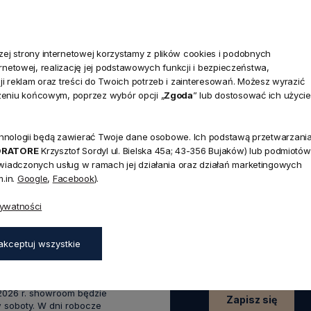
j strony internetowej korzystamy z plików cookies i podobnych
ternetowej, realizację jej podstawowych funkcji i bezpieczeństwa,
i reklam oraz treści do Twoich potrzeb i zainteresowań. Możesz wyrazić
zeniu końcowym, poprzez wybór opcji „
Zgoda
” lub dostosować ich użycie
technologii będą zawierać Twoje dane osobowe. Ich podstawą przetwarzani
NEWSLETTER
ORATORE
Krzysztof Sordyl ul. Bielska 45a; 43-356 Bujaków) lub podmiotów
Dołącz d
świadczonych usług w ramach jej działania oraz działań marketingowych
.in.
Google
,
Facebook
).
Zapisz się do naszego
45a,
rywatności
aków
rabatu
na pierwsze z
zapisz się już teraz
:00 - 17:00,
akceptuj wszystkie
0 - 14:00
wakacyjnym od 20 czerwca do
 2026 r. showroom będzie
Zapisz się
 soboty. W dni robocze