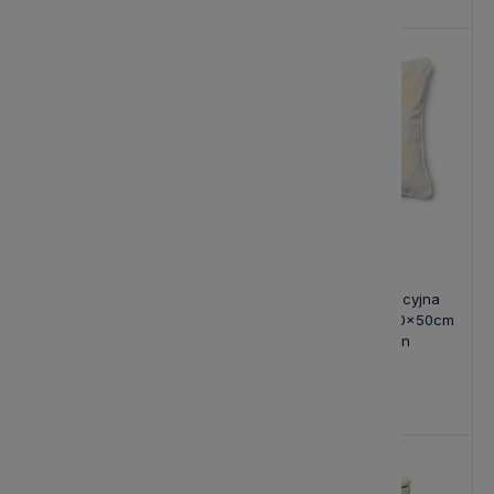
Nowość
Nowość
Poduszka Dekoracyjna Palm
Poduszka Dekoracyjna
Breeze Biała 50x50cm
Sandy Shell Biała 50x50cm
Riviera Maison
Riviera Maison
285,00 zł
285,00 zł
-15%