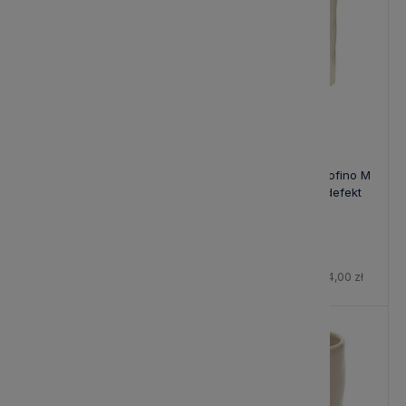
Pojemnik Beżowy Portofino
Pojemnik Biały Portofino M
S Riviera Maison
Riviera Maison - defekt
142,00 zł
139,40 zł
Cena regularna:
164,00 zł
-15%