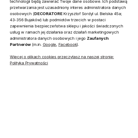
technologii będą zawierać Twoje dane osobowe. Ich podstawą
przetwarzania jest uzasadniony interes administratora danych
osobowych (
DECORATORE
Krzysztof Sordyl ul. Bielska 45a;
43-356 Bujaków) lub podmiotów trzecich w postaci
Stojak na Jajko Portofino
Stojak na Jajko The Perfect
zapewnienia bezpieczeństwa sklepu i jakości świadczonych
Riviera Maison Biały
Heart Egg Cup Riviera
usług w ramach jej działania oraz działań marketingowych
Maison
administratora danych osobowych i jego
Zaufanych
Partnerów
(m.in.
Google
,
Facebook
).
30,00 zł
40,00 zł
Więcej o plikach cookies przeczytasz na naszej stronie:
Polityka Prywatności