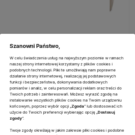
Pojemnik Biały Portofino S
Stojak na Jajko Portofino
Szanowni Państwo,
Riviera Maison - defekt
Flax Riviera Maison Beżowy
W celu świadczenia usług na najwyższym poziomie w ramach
naszej strony internetowej korzystamy z plików cookies i
120,70 zł
30,00 zł
podobnych technologii. Pliki te umożliwiają nam poprawne
Cena regularna:
142,00 zł
działanie strony internetowej, realizację jej podstawowych
funkcji i bezpieczeństwa, dokonywania dodatkowych
pomiarów i analiz, w celu personalizacji reklam oraz treści do
Twoich potrzeb i zainteresowań. Możesz wyrazić zgodę na
instalowanie wszystkich plików cookies na Twoim urządzeniu
końcowym, poprzez wybór opcji „
Zgoda
” lub dostosować ich
użycie do Twoich preferencji wybierając opcję „
Dostosuj
zgody
”.
Twoje zgody określają w jakim zakresie pliki cookies i podobne