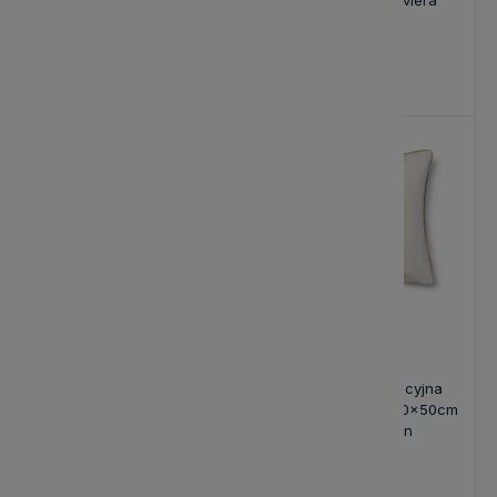
Maison Portofino Beżowa
Penida Flower Riviera
Flax
Maison
285,00 zł
30,00 zł
Nowość
Nowość
Poduszka Dekoracyjna
Poduszka Dekoracyjna
Damier Beżowa 65x45cm
Lobster Bay Biała 50x50cm
Riviera Maison
Riviera Maison
306,00 zł
285,00 zł