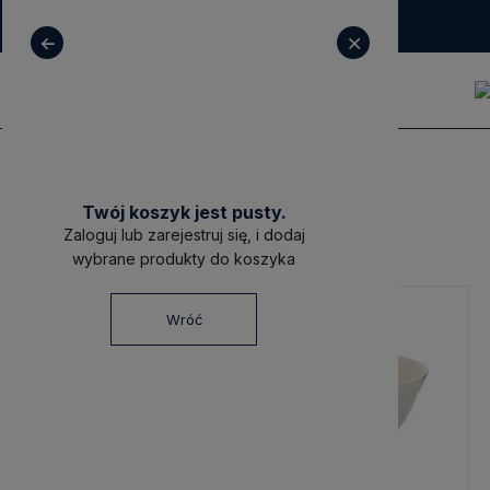
+ 48 531 771 366
sklep@decoratore.pl
Riviera Maison
Twój koszyk jest pusty.
Riviera Maison
Zaloguj lub zarejestruj się, i dodaj
wybrane produkty do koszyka
Wróć