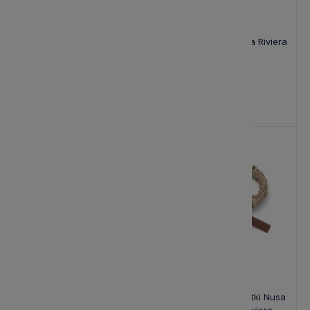
Miska Portofino Biała L
Miska Portofino Biała Riviera
Riviera Maison
Maison
61,00 zł
40,00 zł
Patera na Ciasto Riviera
Pierścień na Serwetki Nusa