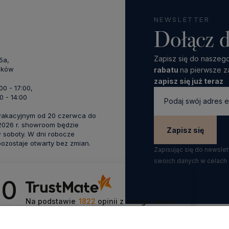
NEWSLETTER
Dołącz d
Zapisz się do naszego
45a,
aków
rabatu
na pierwsze z
zapisz się już teraz
:00 - 17:00,
0 - 14:00
wakacyjnym od 20 czerwca do
 2026 r. showroom będzie
Zapisz się
 soboty. W dni robocze
zostaje otwarty bez zmian.
Zapisując się do newsle
swoich danych w celach
.0
Na podstawie
1822
opinii
z całego okresu