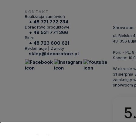
KONTAKT
Realizacja zamówień
+ 48 721 772 234
Doradztwo produktowe
Showroom
+ 48 531 771 366
ul. Bielska 
Biuro
43-356 Buj
+ 48 723 600 621
Reklamacje | Zwroty
Pon. - Pt.: 9
sklep@decoratore.pl
Sobota: 10:0
W okresie 
31 sierpnia
zamknięty w
showroom po
5