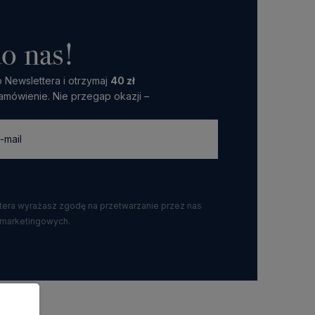
o nas!
 Newslettera i otrzymaj
40 zł
amówienie. Nie przegap okazji –
ttera wyrażasz zgodę na przetwarzanie przez nas
 marketingowych.