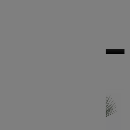
Dekoracje
Tekstylia
Promocje
-15%
-15%