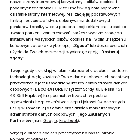
naszej strony internetowej korzystamy z plików cookies i
podobnych technologii. Pliki te umożliwiają nam poprawne
działanie strony internetowej, realizację jej podstawowych
funkcji i bezpieczeństwa, dokonywania dodatkowych
pomiarów i analiz, w celu personalizacji reklam oraz treści do
Twoich potrzeb i zainteresowań. Możesz wyrazić zgodę na
instalowanie wszystkich plików cookies na Twoim urządzeniu
końcowym, poprzez wybór opcji „
Zgoda
” lub dostosować ich
użycie do Twoich preferencji wybierając opcję „
Dostosuj
zgody
”.
Lampa Stołowa Quinn z
Sztućce Srebrne Premium
Abażurem Wys. 72cm
Delia Lene Bjerre
Twoje zgody określają w jakim zakresie pliki cookies i podobne
technologii będą zawierać Twoje dane osobowe. Ich podstawą
przetwarzania jest uzasadniony interes administratora danych
1 266,50 zł
379,00 zł
osobowych (
DECORATORE
Krzysztof Sordyl ul. Bielska 45a;
Cena regularna:
1 490,00 zł
43-356 Bujaków) lub podmiotów trzecich w postaci
zapewnienia bezpieczeństwa sklepu i jakości świadczonych
usług w ramach jej działania oraz działań marketingowych
administratora danych osobowych i jego
Zaufanych
Partnerów
(m.in.
Google
,
Facebook
).
Więcej o plikach cookies przeczytasz na naszej stronie:
Polityka Prywatności