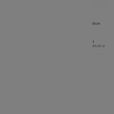
Sojowa Świeca Zapachowa
Yucca Wys. 110cm
Lily Flower Cote Noire
135,15 zł
756,50 zł
Cena regularna:
159,00 zł
Cena regularna:
890,00 zł