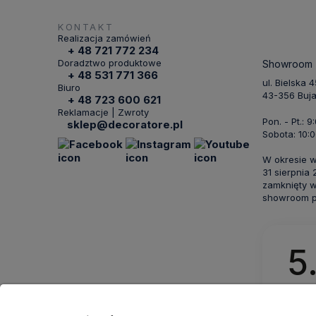
KONTAKT
Realizacja zamówień
+ 48 721 772 234
Doradztwo produktowe
Showroom
+ 48 531 771 366
ul. Bielska 
Biuro
43-356 Buj
+ 48 723 600 621
Reklamacje | Zwroty
Pon. - Pt.: 9
sklep@decoratore.pl
Sobota: 10:0
W okresie 
31 sierpnia
zamknięty w
showroom po
5