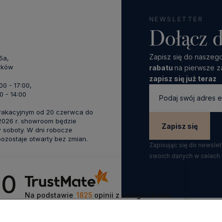
NEWSLETTER
Dołącz d
Zapisz się do naszego
45a,
aków
rabatu
na pierwsze z
zapisz się już teraz
:00 - 17:00,
0 - 14:00
wakacyjnym od 20 czerwca do
 2026 r. showroom będzie
Zapisz się
 soboty. W dni robocze
zostaje otwarty bez zmian.
Zapisując się do newsle
swoich danych w celach
.0
Na podstawie
1825
opinii
z całego okresu