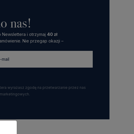
o nas!
 Newslettera i otrzymaj
40 zł
amówienie. Nie przegap okazji –
ttera wyrażasz zgodę na przetwarzanie przez nas
 marketingowych.