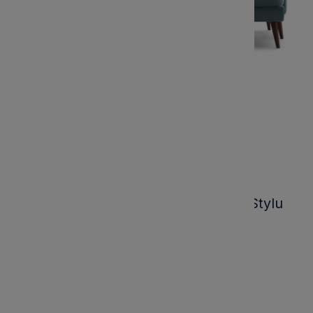
Wieloosobowy Narożnik Calypso w Stylu
Skandynawskim 210x155-87x82cm -
Personalizacja
-
Kod produktu:
CCH433
Marka:
5 400,00 zł