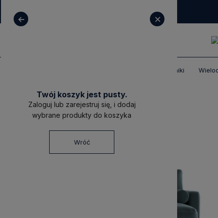
+ 48 531 771 366
sklep@decoratore.pl
Produkty
Meble tapicerowane
Narożniki
Wielo
Twój koszyk jest pusty.
Zaloguj lub zarejestruj się, i dodaj
wybrane produkty do koszyka
Wróć