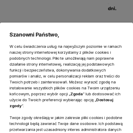
Szanowni Państwo,
Szczegółowe informacje
W celu świadczenia usług na najwyższym poziomie w ramach
naszej strony internetowej korzystamy z plików cookies i
Produkty powiązane
podobnych technologii. Pliki te umożliwiają nam poprawne
działanie strony internetowej, realizację jej podstawowych
funkcji i bezpieczeństwa, dokonywania dodatkowych
Zwroty
pomiarów i analiz, w celu personalizacji reklam oraz treści do
Twoich potrzeb i zainteresowań. Możesz wyrazić zgodę na
instalowanie wszystkich plików cookies na Twoim urządzeniu
końcowym, poprzez wybór opcji „
Zgoda
” lub dostosować ich
użycie do Twoich preferencji wybierając opcję „
Dostosuj
zgody
”.
Opis
Twoje zgody określają w jakim zakresie pliki cookies i podobne
technologii będą zawierać Twoje dane osobowe. Ich podstawą
Wieloosobowy narożnik Calypso w stylu skandynawskim
przetwarzania jest uzasadniony interes administratora danych