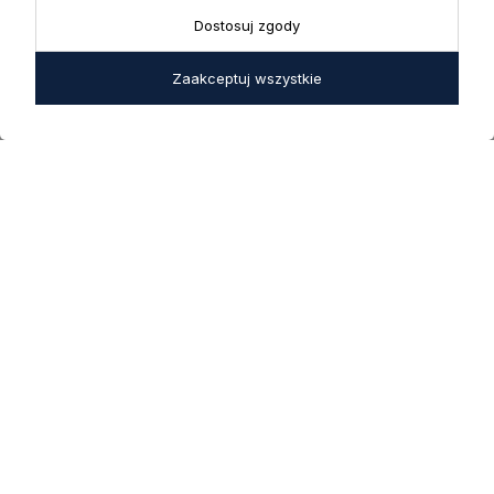
Sobota: 10:00 - 14:00
Dostosuj zgody
W okresie wakacyjnym od
20 czerwca do 31 sierpnia
Zaakceptuj wszystkie
2026 r. showroom będzie
zamknięty w soboty. W dni
robocze showroom
pozostaje otwarty bez
zmian.
5.0
Na podstawie
1825
opinii
z całego okresu
INFORMACJE
STREFA KLIENTA
POMOCNE LINKI