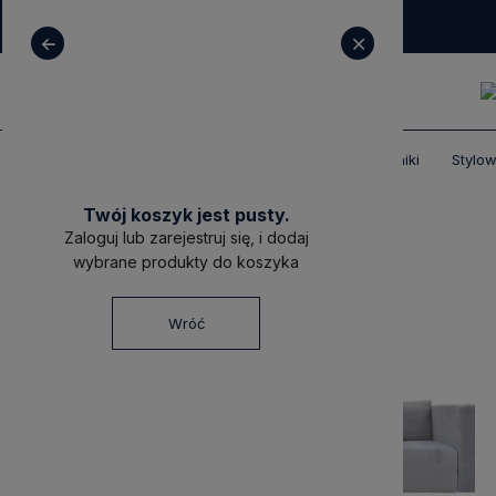
+ 48 531 771 366
sklep@decoratore.pl
Produkty
Meble tapicerowane
Narożniki
Stylo
Twój koszyk jest pusty.
Zaloguj lub zarejestruj się, i dodaj
wybrane produkty do koszyka
Wróć