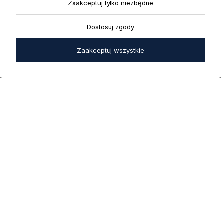
Reklamacje | Zwroty
Zaakceptuj tylko niezbędne
Pon. - Pt.: 9:00 - 17:00,
sklep@decoratore.pl
Sobota: 10:00 - 14:00
Dostosuj zgody
W okresie wakacyjnym od
20 czerwca do 31 sierpnia
Zaakceptuj wszystkie
2026 r. showroom będzie
zamknięty w soboty. W dni
robocze showroom
pozostaje otwarty bez
zmian.
5.0
Na podstawie
1825
opinii
z całego okresu
INFORMACJE
STREFA KLIENTA