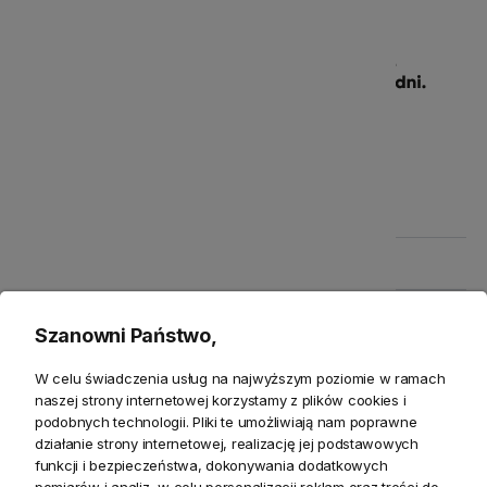
Szczegółowe informacje
Produkty powiązane
Zwroty
Szanowni Państwo,
W celu świadczenia usług na najwyższym poziomie w ramach
naszej strony internetowej korzystamy z plików cookies i
podobnych technologii. Pliki te umożliwiają nam poprawne
działanie strony internetowej, realizację jej podstawowych
Opis
funkcji i bezpieczeństwa, dokonywania dodatkowych