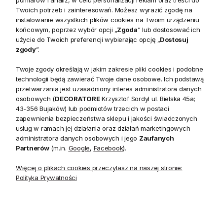
pomiarów i analiz, w celu personalizacji reklam oraz treści do
Twoich potrzeb i zainteresowań. Możesz wyrazić zgodę na
Narożnik Michigan - Luksus i Wyrafinowanie dla Twojego
instalowanie wszystkich plików cookies na Twoim urządzeniu
końcowym, poprzez wybór opcji „
Zgoda
” lub dostosować ich
Salonu
użycie do Twoich preferencji wybierając opcję „
Dostosuj
zgody
”.
Stylowy narożnik Michigan to doskonała propozycja dla osób
Twoje zgody określają w jakim zakresie pliki cookies i podobne
poszukujących dużego, wyjątkowego i wyszukanego mebla
technologii będą zawierać Twoje dane osobowe. Ich podstawą
do swojego salonu. Dzięki eleganckiemu designowi i
przetwarzania jest uzasadniony interes administratora danych
osobowych (
DECORATORE
Krzysztof Sordyl ul. Bielska 45a;
starannemu wykończeniu, narożnik Michigan wprowadza do
43-356 Bujaków) lub podmiotów trzecich w postaci
wnętrza klimat luksusu, który na pewno przyciągnie uwagę
zapewnienia bezpieczeństwa sklepu i jakości świadczonych
każdego, kto przekroczy próg Twojego domu. Ta stylowa
usług w ramach jej działania oraz działań marketingowych
sofa narożna to nie tylko funkcjonalny mebel, ale również
administratora danych osobowych i jego
Zaufanych
Partnerów
(m.in.
Google
,
Facebook
).
efektowna ozdoba, która nadaje pomieszczeniu wyjątkowy
charakter.
Więcej o plikach cookies przeczytasz na naszej stronie:
Polityka Prywatności
Jednym z głównych atutów narożnika Michigan jest jego
szerokie siedzisko, które zapewnia niebywały komfort
użytkowania. Miękkie oparcie oraz dodatkowe poduszki
dekoracyjne doskonale uzupełniają całość, tworząc idealne