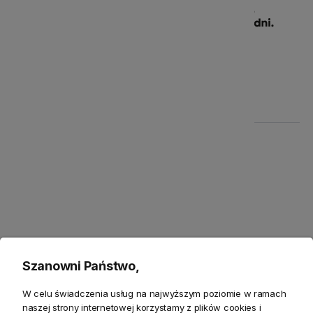
Produkty powiązane
Zwroty
Opis
Szanowni Państwo,
Sofa Modułowa Cubist
to designerska sofa, która dzięki
swojemu gustownemu wyglądowi wprowadzi do Twojego
W celu świadczenia usług na najwyższym poziomie w ramach
naszej strony internetowej korzystamy z plików cookies i
wnętrza dużo stylu i elegancji.