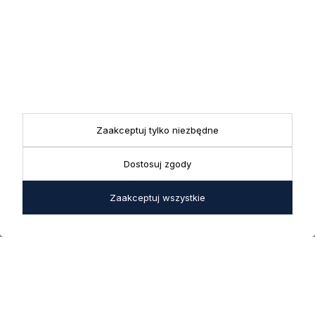
marketingowych.
KONTAKT
Realizacja zamówień
+ 48 721 772 234
Doradztwo produktowe
Showroom
+ 48 531 771 366
ul. Bielska 45a,
Biuro
43-356 Bujaków
+ 48 723 600 621
Zaakceptuj tylko niezbędne
Reklamacje | Zwroty
Pon. - Pt.: 9:00 - 17:00,
sklep@decoratore.pl
Sobota: 10:00 - 14:00
Dostosuj zgody
W okresie wakacyjnym
od 20 czerwca do 31
Zaakceptuj wszystkie
sierpnia 2026 r.
showroom będzie
zamknięty w soboty. W
dni robocze showroom
pozostaje otwarty bez
zmian.