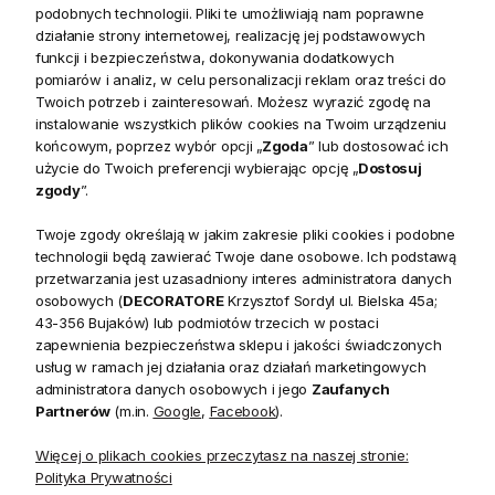
podobnych technologii. Pliki te umożliwiają nam poprawne
działanie strony internetowej, realizację jej podstawowych
Szerokie siedziska w połączeniu z miękkimi poduszkami
funkcji i bezpieczeństwa, dokonywania dodatkowych
oparcia gwarantują wygodę podczas użytkowania i
pomiarów i analiz, w celu personalizacji reklam oraz treści do
komfortowy wypoczynek.
Twoich potrzeb i zainteresowań. Możesz wyrazić zgodę na
instalowanie wszystkich plików cookies na Twoim urządzeniu
Dzięki tym zaletom, Sofa Modułowa Cubist świetnie sprawdzi
końcowym, poprzez wybór opcji „
Zgoda
” lub dostosować ich
się w poczekalni lub salonie, dodając wyrafinowanego
użycie do Twoich preferencji wybierając opcję „
Dostosuj
zgody
”.
wyglądu każdemu pomieszczeniu.
Twoje zgody określają w jakim zakresie pliki cookies i podobne
technologii będą zawierać Twoje dane osobowe. Ich podstawą
przetwarzania jest uzasadniony interes administratora danych
Dodatkowe informacje
osobowych (
DECORATORE
Krzysztof Sordyl ul. Bielska 45a;
43-356 Bujaków) lub podmiotów trzecich w postaci
zapewnienia bezpieczeństwa sklepu i jakości świadczonych
usług w ramach jej działania oraz działań marketingowych
W przypadku domawiania kolejnych wyrobów zastrzegamy
administratora danych osobowych i jego
Zaufanych
możliwość wystąpienia różnic w kolorach metalowych
Partnerów
(m.in.
Google
,
Facebook
).
podstaw, wybarwień drewna oraz materiałów obiciowych,
Więcej o plikach cookies przeczytasz na naszej stronie:
ze względu na różne ich partie. Możliwe jest również
Polityka Prywatności
wystąpienie zmian w wymiarach produktu, materiałach