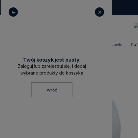
+ 48 531 771 366
sklep@decoratore.pl
Produkty
Meble tapicerowane
Pufy i Ławki
Puf
Twój koszyk jest pusty.
Zaloguj lub zarejestruj się, i dodaj
wybrane produkty do koszyka
Wróć