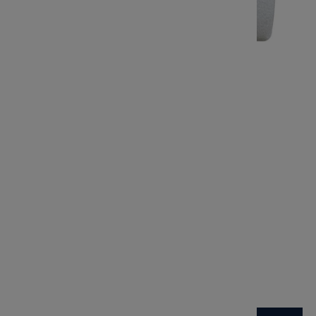
Puf Cubist - Personalizacja
-
Kod produktu:
SKA5400
Marka:
1 034,00 zł