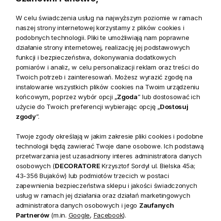
inspirowany francuską elegancją
W celu świadczenia usług na najwyższym poziomie w ramach
Sypialnia powinna być miejscem, w którym piękno idzie w
naszej strony internetowej korzystamy z plików cookies i
podobnych technologii. Pliki te umożliwiają nam poprawne
parze z komfortem.
Klasyczne Łóżko Lniane Weathered
działanie strony internetowej, realizację jej podstawowych
196,5x214x128cm
zachwyca wyrafinowanym wzornictwem
funkcji i bezpieczeństwa, dokonywania dodatkowych
inspirowanym klasycznymi francuskimi meblami, tworząc
pomiarów i analiz, w celu personalizacji reklam oraz treści do
wyjątkową przestrzeń sprzyjającą odpoczynkowi. Szlachetne
Twoich potrzeb i zainteresowań. Możesz wyrazić zgodę na
instalowanie wszystkich plików cookies na Twoim urządzeniu
drewno, miękka tapicerka oraz ręcznie dopracowane detale
końcowym, poprzez wybór opcji „
Zgoda
” lub dostosować ich
sprawiają, że każda chwila spędzona w Twojej sypialni
użycie do Twoich preferencji wybierając opcję „
Dostosuj
nabiera wyjątkowego charakteru.
zgody
”.
Francuski design i najwyższa jakość wykonania
Twoje zgody określają w jakim zakresie pliki cookies i podobne
technologii będą zawierać Twoje dane osobowe. Ich podstawą
Klasyczne Łóżko Lniane Weathered
wyróżnia się
przetwarzania jest uzasadniony interes administratora danych
elegancko wyprofilowanym zagłówkiem oraz frontem
osobowych (
DECORATORE
Krzysztof Sordyl ul. Bielska 45a;
wykończonym miękką tkaniną lnianą w subtelnym,
43-356 Bujaków) lub podmiotów trzecich w postaci
zapewnienia bezpieczeństwa sklepu i jakości świadczonych
pudroworóżowym odcieniu. Finezyjne, ręcznie rzeźbione
usług w ramach jej działania oraz działań marketingowych
ornamenty oraz delikatnie wygięte nogi nawiązują do
administratora danych osobowych i jego
Zaufanych
ponadczasowego francuskiego wzornictwa. Wykończenie
Partnerów
(m.in.
Google
,
Facebook
).