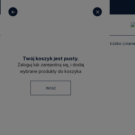
+ 48 531 771 366
sklep@decoratore.pl
Produkty
Meble
Łóżka
Klasyczne Łóżko Lnian
Twój koszyk jest pusty.
Zaloguj lub zarejestruj się, i dodaj
wybrane produkty do koszyka
Wróć