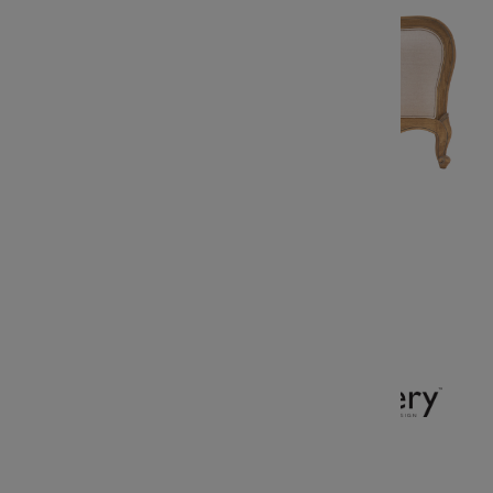
Klasyczne Łóżko Lniane Weathered
196,5x214x128cm
Kod produktu:
5055999223980
Marka:
14 855,00 zł