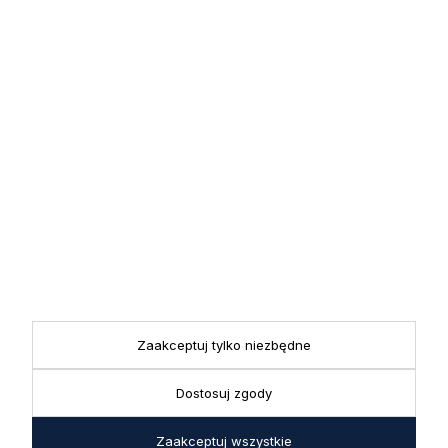
zapisz się już teraz
Zapisz się
Zapisując się do newslettera wyrażasz zgodę na przetwarzanie
przez nas swoich danych w celach marketingowych.
KONTAKT
Realizacja zamówień
+ 48 721 772 234
Doradztwo produktowe
Showroom
+ 48 531 771 366
ul. Bielska 45a,
Biuro
43-356 Bujaków
+ 48 723 600 621
Reklamacje | Zwroty
Zaakceptuj tylko niezbędne
Pon. - Pt.: 9:00 - 17:00,
sklep@decoratore.pl
Sobota: 10:00 - 14:00
Dostosuj zgody
W okresie wakacyjnym od
20 czerwca do 31 sierpnia
Zaakceptuj wszystkie
2026 r. showroom będzie