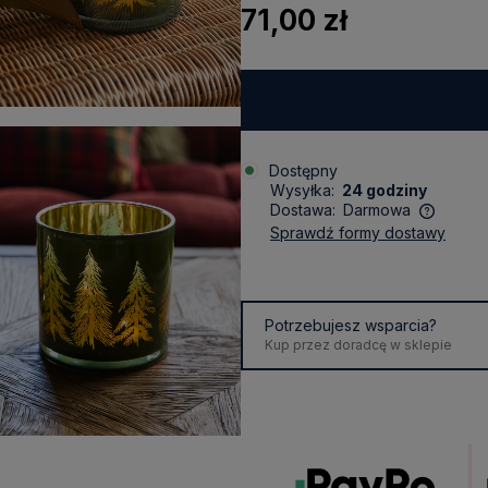
71,00 zł
Dostępny
Wysyłka:
24 godziny
Dostawa:
Darmowa
sprawdź formy dostawy
Cena nie zawiera ewentualnych
kosztów płatności
Potrzebujesz wsparcia?
Kup przez doradcę w sklepie