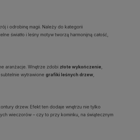
j i odrobinę magii. Należy do kategorii
lne światło i leśny motyw tworzą harmonijną całość,
zne aranżacje. Wnętrze zdobi
złote wykończenie
,
ą subtelnie wytrawione
grafiki leśnych drzew
,
kontury drzew. Efekt ten dodaje wnętrzu nie tylko
wych wieczorów – czy to przy kominku, na świątecznym