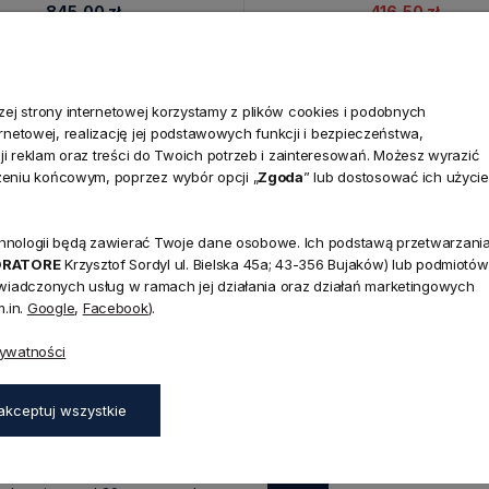
845,00 zł
416,50 zł
Cena regularna:
490,00 zł
j strony internetowej korzystamy z plików cookies i podobnych
ternetowej, realizację jej podstawowych funkcji i bezpieczeństwa,
i reklam oraz treści do Twoich potrzeb i zainteresowań. Możesz wyrazić
zeniu końcowym, poprzez wybór opcji „
Zgoda
” lub dostosować ich użycie
technologii będą zawierać Twoje dane osobowe. Ich podstawą przetwarzani
ORATORE
Krzysztof Sordyl ul. Bielska 45a; 43-356 Bujaków) lub podmiotów
świadczonych usług w ramach jej działania oraz działań marketingowych
NEWSLETTER
.in.
Google
,
Facebook
).
Dołącz d
rywatności
Zapisz się do naszego
45a,
aków
rabatu
na pierwsze z
akceptuj wszystkie
zapisz się już teraz
:00 - 17:00,
0 - 14:00