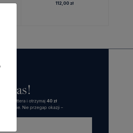
112,00 zł
a
o nas!
 Newslettera i otrzymaj
40 zł
amówienie. Nie przegap okazji –