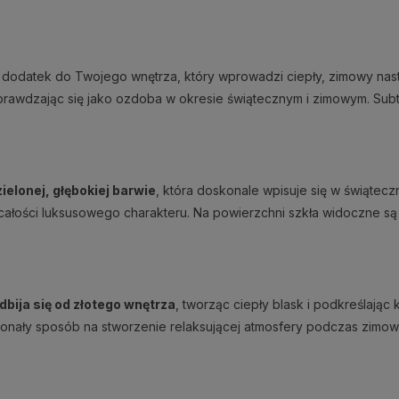
dodatek do Twojego wnętrza, który wprowadzi ciepły, zimowy nastró
sprawdzając się jako ozdoba w okresie świątecznym i zimowym. Subte
zielonej, głębokiej barwie
, która doskonale wpisuje się w świątec
je całości luksusowego charakteru. Na powierzchni szkła widoczne s
dbija się od złotego wnętrza
, tworząc ciepły blask i podkreślając 
skonały sposób na stworzenie relaksującej atmosfery podczas zimo