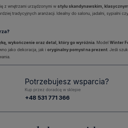
się z wnętrzami urządzonymi w
stylu skandynawskim, klasycznym
dziej tradycyjnych aranżacji. Idealny do salonu, jadalni, sypialni
rza?
ykę, wykończenie oraz detal, który go wyróżnia
. Model
Winter F
wno jako dekoracja, jak i
oryginalny pomysł na prezent
. Jeśli sz
wania.
Potrzebujesz wsparcia?
Kup przez doradcę w sklepie
+48 531 771 366