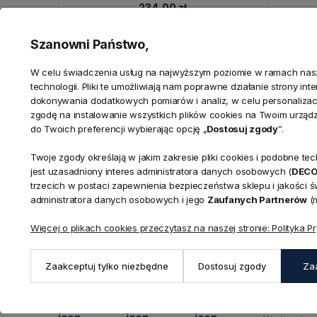
234,00 zł
Szanowni Państwo,
W celu świadczenia usług na najwyższym poziomie w ramach nasze
technologii. Pliki te umożliwiają nam poprawne działanie strony in
dokonywania dodatkowych pomiarów i analiz, w celu personalizacj
zgodę na instalowanie wszystkich plików cookies na Twoim urząd
do Twoich preferencji wybierając opcję „
Dostosuj zgody
”.
Twoje zgody określają w jakim zakresie pliki cookies i podobne 
jest uzasadniony interes administratora danych osobowych (
DEC
trzecich w postaci zapewnienia bezpieczeństwa sklepu i jakości 
KONTAKT
Realizacja zamówień
administratora danych osobowych i jego
Zaufanych Partnerów
(m
+ 48 721 772 234
Doradztwo produktowe
Showroom
Więcej o plikach cookies przeczytasz na naszej stronie: Polityka P
+ 48 531 771 366
ul. Bielska 
Biuro
43-356 Buj
+ 48 723 600 621
Zaakceptuj tylko niezbędne
Dostosuj zgody
Za
Reklamacje | Zwroty
Pon. - Pt.: 9
sklep@decoratore.pl
Sobota: 10:0