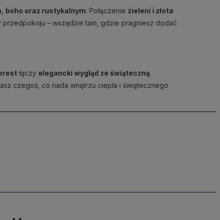
, boho oraz rustykalnym
. Połączenie
zieleni i złota
 czy przedpokoju – wszędzie tam, gdzie pragniesz dodać
orest
łączy
elegancki wygląd ze świąteczną
ukasz czegoś, co nada wnętrzu ciepła i świątecznego