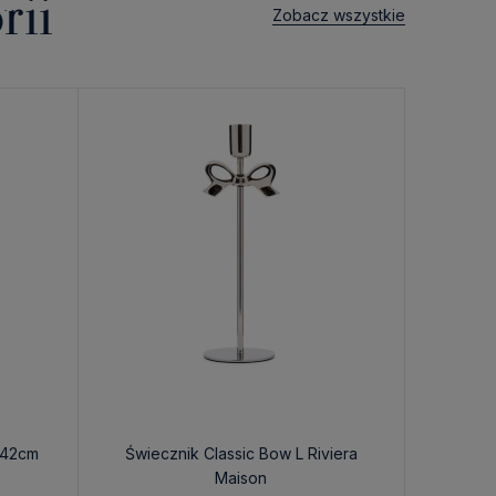
rii
Zobacz wszystkie
 42cm
Świecznik Classic Bow L Riviera
Świecz
Maison