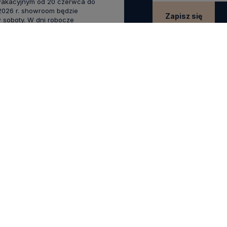
wakacyjnym od 20 czerwca do
 2026 r. showroom będzie
Zapisz się
 soboty. W dni robocze
zostaje otwarty bez zmian.
Zapisując się do newsle
swoich danych w celach
.0
Na podstawie
1825
opinii
z całego okresu
KLIENTA
POMOCNE LINKI
Raty Credit Agricole
 się
Sposoby płatności
 konta
Koszty dostawy
ówienia
Odbiór Przesyłki
Formularz reklamacji
Formularz odstąpienia od umowy