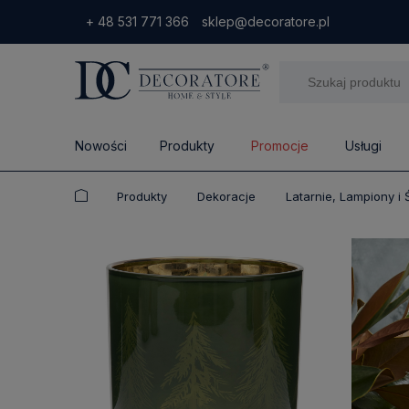
+ 48 531 771 366
sklep@decoratore.pl
Nowości
Produkty
Promocje
Usługi
Produkty
Dekoracje
Latarnie, Lampiony i 