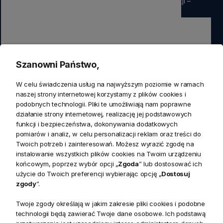
rabatu
na pierwsze zamówienie. Nie przegap okazji –
zapisz się już teraz
Zapisz się
Szanowni Państwo,
Zapisując się do newslettera wyrażasz zgodę na przetwarzanie
W celu świadczenia usług na najwyższym poziomie w ramach
przez nas swoich danych w celach marketingowych.
naszej strony internetowej korzystamy z plików cookies i
podobnych technologii. Pliki te umożliwiają nam poprawne
działanie strony internetowej, realizację jej podstawowych
KONTAKT
funkcji i bezpieczeństwa, dokonywania dodatkowych
Realizacja zamówień
pomiarów i analiz, w celu personalizacji reklam oraz treści do
+ 48 721 772 234
Twoich potrzeb i zainteresowań. Możesz wyrazić zgodę na
Doradztwo produktowe
Showroom
instalowanie wszystkich plików cookies na Twoim urządzeniu
+ 48 531 771 366
ul. Bielska 45a,
końcowym, poprzez wybór opcji „
Zgoda
” lub dostosować ich
Biuro
43-356 Bujaków
+ 48 723 600 621
użycie do Twoich preferencji wybierając opcję „
Dostosuj
Reklamacje | Zwroty
zgody
”.
Pon. - Pt.: 9:00 - 17:00,
sklep@decoratore.pl
Sobota: 10:00 - 14:00
Twoje zgody określają w jakim zakresie pliki cookies i podobne
technologii będą zawierać Twoje dane osobowe. Ich podstawą
W okresie wakacyjnym od