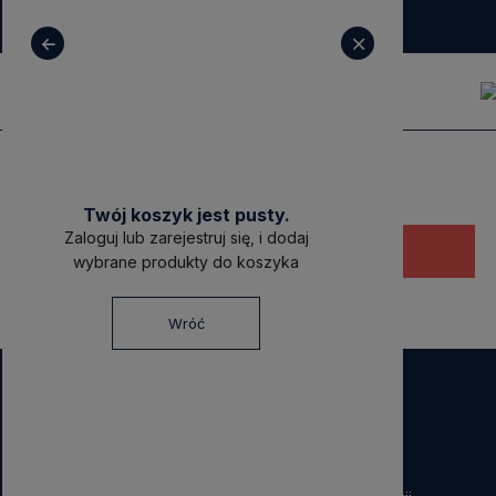
+ 48 531 771 366
sklep@decoratore.pl
Twój koszyk jest pusty.
Zaloguj lub zarejestruj się, i dodaj
Ten produkt jest niedostępny.
wybrane produkty do koszyka
Wróć
NEWSLETTER
Dołącz do nas!
Zapisz się do naszego Newslettera i otrzymaj
40 zł