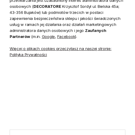
przetwarzania jest uzasadniony interes administratora danych
20 czerwca do 31 sierpnia
2026 r. showroom będzie
osobowych (
DECORATORE
Krzysztof Sordyl ul. Bielska 45a;
zamknięty w soboty. W dni
43-356 Bujaków) lub podmiotów trzecich w postaci
robocze showroom
zapewnienia bezpieczeństwa sklepu i jakości świadczonych
pozostaje otwarty bez
usług w ramach jej działania oraz działań marketingowych
zmian.
administratora danych osobowych i jego
Zaufanych
Partnerów
(m.in.
Google
,
Facebook
).
Więcej o plikach cookies przeczytasz na naszej stronie:
Polityka Prywatności
5.0
Na podstawie
1824
opinii
z całego okresu
INFORMACJE
STREFA KLIENTA
POMOCNE LINKI
POLECANE KATEGORIE