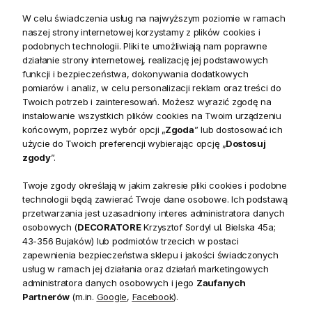
W celu świadczenia usług na najwyższym poziomie w ramach
naszej strony internetowej korzystamy z plików cookies i
Opis
podobnych technologii. Pliki te umożliwiają nam poprawne
działanie strony internetowej, realizację jej podstawowych
funkcji i bezpieczeństwa, dokonywania dodatkowych
pomiarów i analiz, w celu personalizacji reklam oraz treści do
Świąteczny akcent w naturalnym stylu
Twoich potrzeb i zainteresowań. Możesz wyrazić zgodę na
instalowanie wszystkich plików cookies na Twoim urządzeniu
Lampion RR Christmas Tree Riviera Maison
to oryginalna
końcowym, poprzez wybór opcji „
Zgoda
” lub dostosować ich
dekoracja, która doskonale wpisuje się w kategorię
użycie do Twoich preferencji wybierając opcję „
Dostosuj
zgody
”.
świątecznych dodatków do wnętrz
. Wykonany z
naturalnego rattanu, przyciąga wzrok wyjątkową formą
Twoje zgody określają w jakim zakresie pliki cookies i podobne
przypominającą choinkę. To idealny wybór, jeśli pragniesz
technologii będą zawierać Twoje dane osobowe. Ich podstawą
wprowadzić do swojego wnętrza
ciepłą, przytulną
przetwarzania jest uzasadniony interes administratora danych
osobowych (
DECORATORE
Krzysztof Sordyl ul. Bielska 45a;
atmosferę Bożego Narodzenia
, inspirowaną naturą i
43-356 Bujaków) lub podmiotów trzecich w postaci
rękodziełem.
zapewnienia bezpieczeństwa sklepu i jakości świadczonych
usług w ramach jej działania oraz działań marketingowych
Ręcznie wykonana dekoracja z duszą
administratora danych osobowych i jego
Zaufanych
Partnerów
(m.in.
Google
,
Facebook
).
Lampion został
ręcznie wypleciony z rattanu
, co czyni