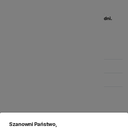
Szczegółowe informacje
Produkty powiązane
Zwroty
Bezpieczeństwo
Szanowni Państwo,