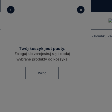
+ 48 531 771 366
sklep@decoratore.pl
Produkty
Dekoracje
Boże Narodzenie - Bombki, Zaw
Twój koszyk jest pusty.
-15%
Zaloguj lub zarejestruj się, i dodaj
wybrane produkty do koszyka
Wróć