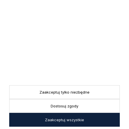
Zapisz się
Zapisując się do newslettera wyrażasz zgodę na przetwarzanie
przez nas swoich danych w celach marketingowych.
KONTAKT
Realizacja zamówień
+ 48 721 772 234
Doradztwo produktowe
Showroom
+ 48 531 771 366
ul. Bielska 45a,
Biuro
43-356 Bujaków
+ 48 723 600 621
Zaakceptuj tylko niezbędne
Reklamacje | Zwroty
Pon. - Pt.: 9:00 - 17:00,
sklep@decoratore.pl
Sobota: 10:00 - 14:00
Dostosuj zgody
W okresie wakacyjnym od
Zaakceptuj wszystkie
20 czerwca do 31 sierpnia
2026 r. showroom będzie