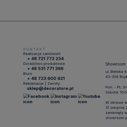
KONTAKT
Realizacja zamówień
+ 48 721 772 234
Doradztwo produktowe
Showroom
+ 48 531 771 366
ul. Bielska 
Biuro
43-356 Buj
+ 48 723 600 621
Reklamacje | Zwroty
Pon. - Pt.: 9
sklep@decoratore.pl
Sobota: 10:0
W okresie 
31 sierpnia
zamknięty w
showroom po