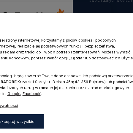
swoich danych w celach
.0
Na podstawie
1823
opinii
z całego okresu
j strony internetowej korzystamy z plików cookies i podobnych
ternetowej, realizację jej podstawowych funkcji i bezpieczeństwa,
i reklam oraz treści do Twoich potrzeb i zainteresowań. Możesz wyrazić
KLIENTA
POMOCNE LINKI
zeniu końcowym, poprzez wybór opcji „
Zgoda
” lub dostosować ich użycie
Raty Credit Agricole
 się
Sposoby płatności
technologii będą zawierać Twoje dane osobowe. Ich podstawą przetwarzani
 konta
ORATORE
Krzysztof Sordyl ul. Bielska 45a; 43-356 Bujaków) lub podmiotów
Koszty dostawy
świadczonych usług w ramach jej działania oraz działań marketingowych
ówienia
Odbiór Przesyłki
.in.
Google
,
Facebook
).
Formularz reklamacji
Formularz odstąpienia od umowy
rywatności
Wygodne zwroty
ywatności
Opinie w TrustMate
akceptuj wszystkie
 plików cookies