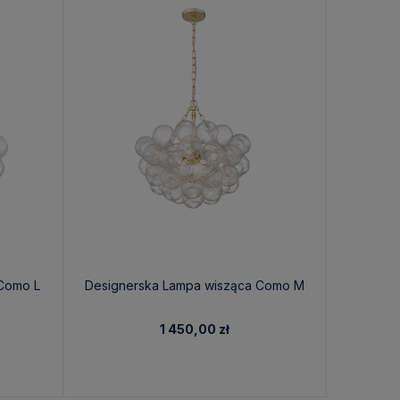
Como L
Designerska Lampa wisząca Como M
Duża
1 450,00 zł