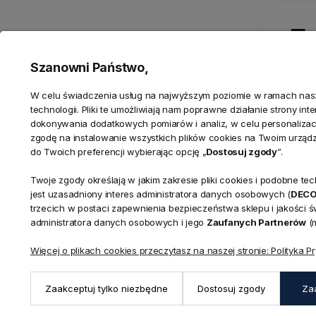
5
Szanowni Państwo,
W celu świadczenia usług na najwyższym poziomie w ramach nasze
technologii. Pliki te umożliwiają nam poprawne działanie strony in
dokonywania dodatkowych pomiarów i analiz, w celu personalizacj
INFORMACJE
STREFA 
zgodę na instalowanie wszystkich plików cookies na Twoim urząd
do Twoich preferencji wybierając opcję „
Dostosuj zgody
”.
O nas
Zaloguj się
Firmy B2B
Zarejestruj
Twoje zgody określają w jakim zakresie pliki cookies i podobne 
jest uzasadniony interes administratora danych osobowych (
Kontakt
Ustawienia
DEC
trzecich w postaci zapewnienia bezpieczeństwa sklepu i jakości 
Twoje zam
administratora danych osobowych i jego
Zaufanych Partnerów
(m
Nowości
Outlet
Więcej o plikach cookies przeczytasz na naszej stronie: Polityka P
Regulamin
Polityka Pr
Zaakceptuj tylko niezbędne
Dostosuj zgody
Za
Ustawienia