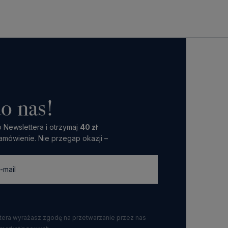
o nas!
 Newslettera i otrzymaj
40 zł
amówienie. Nie przegap okazji –
ttera wyrażasz zgodę na przetwarzanie przez nas