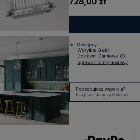
728,00 zł
Dostępny
Wysyłka:
3 dni
Dostawa:
Darmowa
sprawdź formy dostawy
Cena nie zawiera ewentualnych
kosztów płatności
Potrzebujesz wsparcia?
Kup przez doradcę w sklepie