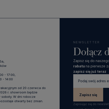
NEWSLETTER
Dołącz d
Zapisz się do naszego
45a,
aków
rabatu
na pierwsze z
zapisz się już teraz
:00 - 17:00,
0 - 14:00
wakacyjnym od 20 czerwca do
 2026 r. showroom będzie
Zapisz się
 soboty. W dni robocze
zostaje otwarty bez zmian.
Zapisując się do newsle