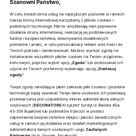
Szanowni Państwo,
W celu świadczenia usług na najwyższym poziomie w ramach
naszej strony internetowej korzystamy z plików cookies i
Szczegółowe informacje
podobnych technologii. Pliki te umożliwiają nam poprawne
działanie strony internetowej, realizację jej podstawowych
Produkty powiązane
funkcji i bezpieczeństwa, dokonywania dodatkowych
pomiarów i analiz, w celu personalizacji reklam oraz treści do
Twoich potrzeb i zainteresowań. Możesz wyrazić zgodę na
Zwroty
instalowanie wszystkich plików cookies na Twoim urządzeniu
końcowym, poprzez wybór opcji „
Zgoda
” lub dostosować ich
Bezpieczeństwo
użycie do Twoich preferencji wybierając opcję „
Dostosuj
zgody
”.
Twoje zgody określają w jakim zakresie pliki cookies i podobne
technologii będą zawierać Twoje dane osobowe. Ich podstawą
przetwarzania jest uzasadniony interes administratora danych
osobowych (
DECORATORE
Krzysztof Sordyl ul. Bielska 45a;
Opis
43-356 Bujaków) lub podmiotów trzecich w postaci
zapewnienia bezpieczeństwa sklepu i jakości świadczonych
usług w ramach jej działania oraz działań marketingowych
To forma zapewnia unikatowy i nowoczesny wygląd
administratora danych osobowych i jego
Zaufanych
kinkietów Brescia. Niezapomniany i bezpretensjonalny
Partnerów
(m.in.
Google
,
Facebook
).