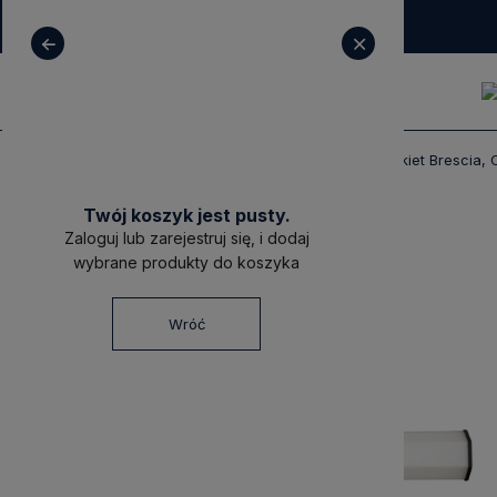
+ 48 531 771 366
sklep@decoratore.pl
Produkty
Oświetlenie
Kinkiety
Kinkiet Brescia,
Twój koszyk jest pusty.
Zaloguj lub zarejestruj się, i dodaj
wybrane produkty do koszyka
Wróć