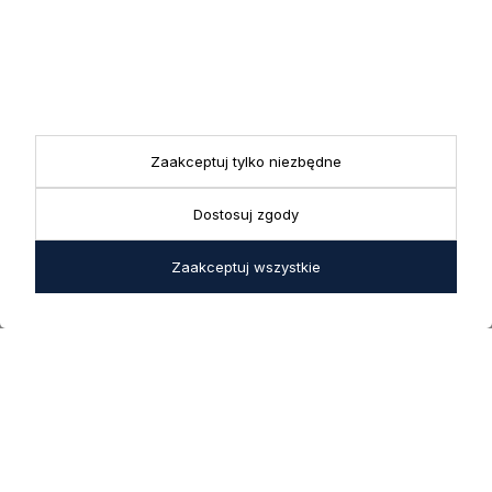
KONTAKT
Realizacja zamówień
+ 48 721 772 234
Doradztwo produktowe
Showroom
+ 48 531 771 366
ul. Bielska 45a,
Biuro
43-356 Bujaków
+ 48 723 600 621
Reklamacje | Zwroty
Zaakceptuj tylko niezbędne
Pon. - Pt.: 9:00 - 17:00,
sklep@decoratore.pl
Sobota: 10:00 - 14:00
Dostosuj zgody
W okresie wakacyjnym od
20 czerwca do 31 sierpnia
Zaakceptuj wszystkie
2026 r. showroom będzie
zamknięty w soboty. W dni
robocze showroom
pozostaje otwarty bez
zmian.