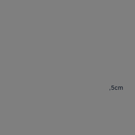
Kinkiet Brescia, Czarny 65,9x12,7x10,5cm
Kod produktu:
QN-FACET-LED2-BK-BATH
Marka:
2 061,00 zł