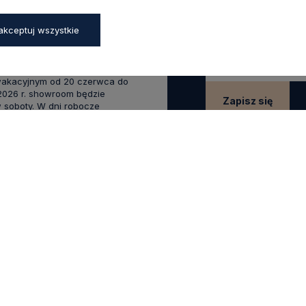
Zapisz się do naszego
45a,
aków
rabatu
na pierwsze z
akceptuj wszystkie
zapisz się już teraz
:00 - 17:00,
0 - 14:00
wakacyjnym od 20 czerwca do
 2026 r. showroom będzie
Zapisz się
 soboty. W dni robocze
zostaje otwarty bez zmian.
Zapisując się do newsle
swoich danych w celach
.0
Na podstawie
1825
opinii
z całego okresu
KLIENTA
POMOCNE LINKI
Raty Credit Agricole