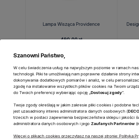
Lampa Wisząca Providence
Desig
490,00 zł
Szanowni Państwo,
W celu świadczenia usług na najwyższym poziomie w ramach nasze
technologii. Pliki te umożliwiają nam poprawne działanie strony in
dokonywania dodatkowych pomiarów i analiz, w celu personalizacj
zgodę na instalowanie wszystkich plików cookies na Twoim urząd
do Twoich preferencji wybierając opcję „
Dostosuj zgody
”.
Twoje zgody określają w jakim zakresie pliki cookies i podobne 
jest uzasadniony interes administratora danych osobowych (
DEC
trzecich w postaci zapewnienia bezpieczeństwa sklepu i jakości 
KONTAKT
Realizacja zamówień
administratora danych osobowych i jego
Zaufanych Partnerów
(m
+ 48 721 772 234
Doradztwo produktowe
Showroom
Więcej o plikach cookies przeczytasz na naszej stronie: Polityka P
+ 48 531 771 366