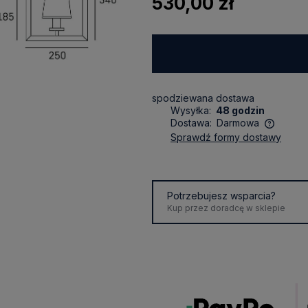
530,00 zł
spodziewana dostawa
Wysyłka:
48 godzin
Dostawa:
Darmowa
sprawdź formy dostawy
Cena nie zawiera ewentualnych
kosztów płatności
Potrzebujesz wsparcia?
Kup przez doradcę w sklepie