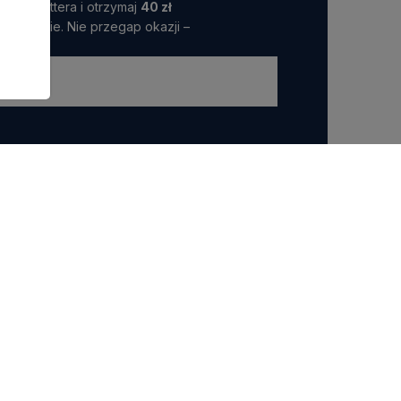
 Newslettera i otrzymaj
40 zł
amówienie. Nie przegap okazji –
ttera wyrażasz zgodę na przetwarzanie przez nas
 marketingowych.
POLECANE KATEGORIE
Riviera Maison