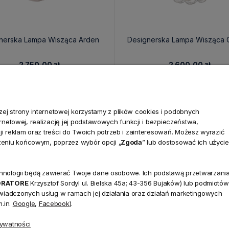
nerska Lampa Wisząca Arden
Designerska Lampa Wisząca 
2 750,00 zł
2 600,00 zł
j strony internetowej korzystamy z plików cookies i podobnych
ternetowej, realizację jej podstawowych funkcji i bezpieczeństwa,
i reklam oraz treści do Twoich potrzeb i zainteresowań. Możesz wyrazić
zeniu końcowym, poprzez wybór opcji „
Zgoda
” lub dostosować ich użycie
technologii będą zawierać Twoje dane osobowe. Ich podstawą przetwarzani
ORATORE
Krzysztof Sordyl ul. Bielska 45a; 43-356 Bujaków) lub podmiotów
świadczonych usług w ramach jej działania oraz działań marketingowych
NEWSLETTER
.in.
Google
,
Facebook
).
Dołącz d
rywatności