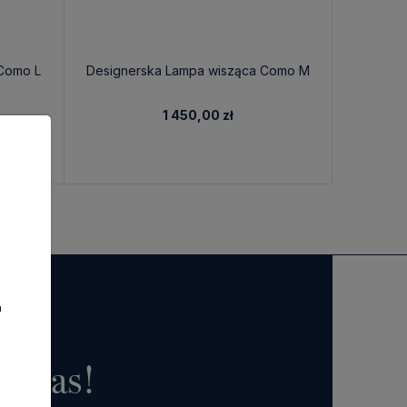
Como L
Designerska Lampa wisząca Como M
Duża
1 450,00 zł
a
o nas!