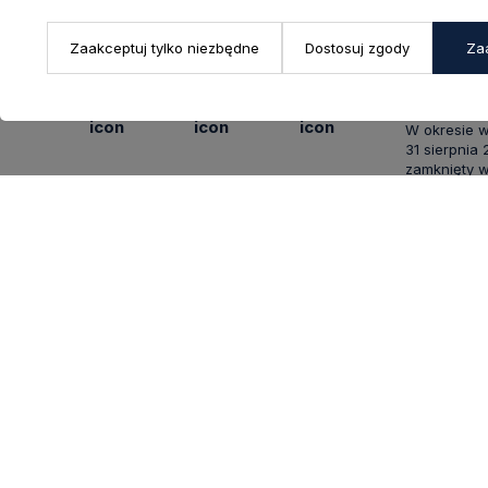
ul. Bielska 
Biuro
43-356 Buj
+ 48 723 600 621
Zaakceptuj tylko niezbędne
Dostosuj zgody
Za
Reklamacje | Zwroty
Pon. - Pt.: 9
sklep@decoratore.pl
Sobota: 10:0
W okresie 
31 sierpnia
zamknięty w
showroom po
5
INFORMACJE
STREFA 
O nas
Zaloguj się