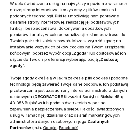
W celu świadczenia usług na najwyższym poziomie w ramach
naszej strony internetowej korzystamy z plików cookies i
podobnych technologii. Pliki te umożliwiają nam poprawne
działanie strony internetowej, realizację jej podstawowych
Szczegółowe informacje
funkcji i bezpieczeństwa, dokonywania dodatkowych
pomiarów i analiz, w celu personalizacji reklam oraz treści do
Twoich potrzeb i zainteresowań. Możesz wyrazić zgodę na
Produkty powiązane
instalowanie wszystkich plików cookies na Twoim urządzeniu
końcowym, poprzez wybór opcji „
Zgoda
” lub dostosować ich
Zwroty
użycie do Twoich preferencji wybierając opcję „
Dostosuj
zgody
”.
Bezpieczeństwo
Twoje zgody określają w jakim zakresie pliki cookies i podobne
technologii będą zawierać Twoje dane osobowe. Ich podstawą
przetwarzania jest uzasadniony interes administratora danych
osobowych (
DECORATORE
Krzysztof Sordyl ul. Bielska 45a;
43-356 Bujaków) lub podmiotów trzecich w postaci
zapewnienia bezpieczeństwa sklepu i jakości świadczonych
Opis
usług w ramach jej działania oraz działań marketingowych
administratora danych osobowych i jego
Zaufanych
Partnerów
(m.in.
Google
,
Facebook
).
Lampa wisząca Square XL to idealny wybór nad stół! Ta długa