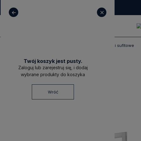
+ 48 531 771 366
sklep@decoratore.pl
Produkty
Oświetlenie
Lampy wiszące i sufitowe
Twój koszyk jest pusty.
Zaloguj lub zarejestruj się, i dodaj
wybrane produkty do koszyka
Wróć