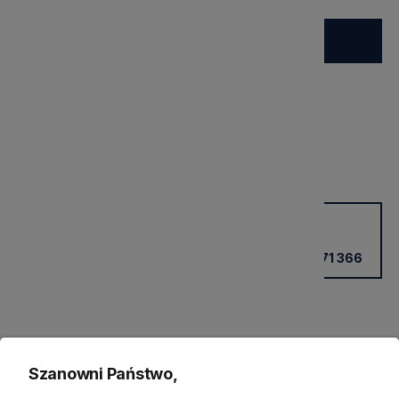
Do koszyka
spodziewana dostawa
Wysyłka:
48 godzin
Dostawa:
Darmowa
Cena nie zawiera ewentualnych kosztów płatności
sprawdź formy dostawy
Potrzebujesz wsparcia?
Kup przez doradcę w sklepie
+48 531 771 366
Szanowni Państwo,