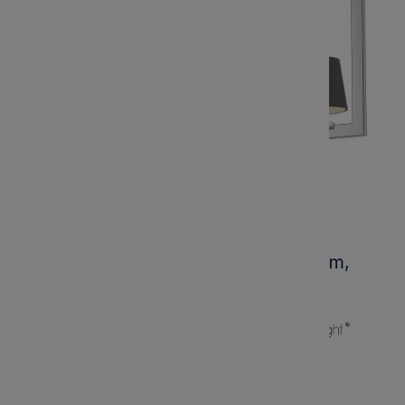
Lampa Sufitowa, Wisząca Luna Chrom,
Czarny 82x35x41cm
Kod produktu:
P08038CH-BK
Marka:
2 470,00 zł