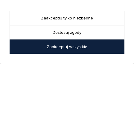
Doradztwo produktowe
Showroom
+ 48 531 771 366
ul. Bielska 45a,
Biuro
43-356 Bujaków
+ 48 723 600 621
Zaakceptuj tylko niezbędne
Reklamacje | Zwroty
Pon. - Pt.: 9:00 - 17:00,
sklep@decoratore.pl
Sobota: 10:00 - 14:00
Dostosuj zgody
W okresie wakacyjnym od
Zaakceptuj wszystkie
20 czerwca do 31 sierpnia
2026 r. showroom będzie
zamknięty w soboty. W dni
robocze showroom
pozostaje otwarty bez
zmian.
5.0
Na podstawie
1822
opinii
z całego okresu