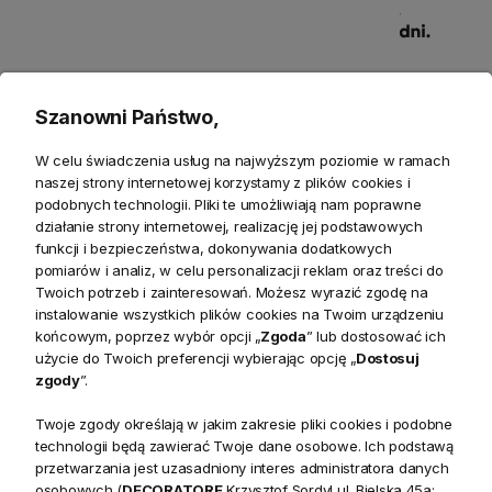
Szanowni Państwo,
Szczegółowe informacje
W celu świadczenia usług na najwyższym poziomie w ramach
naszej strony internetowej korzystamy z plików cookies i
podobnych technologii. Pliki te umożliwiają nam poprawne
Produkty powiązane
działanie strony internetowej, realizację jej podstawowych
funkcji i bezpieczeństwa, dokonywania dodatkowych
Zwroty
pomiarów i analiz, w celu personalizacji reklam oraz treści do
Twoich potrzeb i zainteresowań. Możesz wyrazić zgodę na
instalowanie wszystkich plików cookies na Twoim urządzeniu
końcowym, poprzez wybór opcji „
Zgoda
” lub dostosować ich
użycie do Twoich preferencji wybierając opcję „
Dostosuj
zgody
”.
Opis
Twoje zgody określają w jakim zakresie pliki cookies i podobne
technologii będą zawierać Twoje dane osobowe. Ich podstawą
przetwarzania jest uzasadniony interes administratora danych
Wieloosobowy narożnik Elixir w stylu skandynawskim to
osobowych (
DECORATORE
Krzysztof Sordyl ul. Bielska 45a;