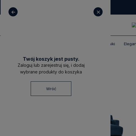
+ 48 531 771 366
sklep@decoratore.pl
Produkty
Meble tapicerowane
Narożniki
Elega
Twój koszyk jest pusty.
Zaloguj lub zarejestruj się, i dodaj
wybrane produkty do koszyka
Wróć