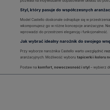
pozwala na indywidualne dopasowanie układu do potr
Styl, który pasuje do współczesnych aranżac
Model Castello doskonale odnajduje się w przestrzeni
wkomponujesz go w różne koncepcje aranżacyjne. Niez
wprowadzi do przestrzeni elegancję i funkcjonalność.
Jak wybrać idealny narożnik do swojego wn
Przy wyborze narożnika Castello warto uwzględnić
ro
aranżacyjnych. Możliwość wyboru
tapicerki i koloru 
Postaw na
komfort, nowoczesność i styl
– wybierz d