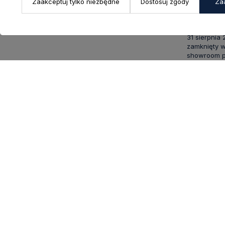
Pon. - Pt.: 9
Zaakceptuj tylko niezbędne
Dostosuj zgody
Za
sklep@decoratore.pl
Sobota: 10:0
W okresie 
31 sierpnia
zamknięty w
showroom po
5
INFORMACJE
STREFA 
O nas
Zaloguj się
Firmy B2B
Zarejestruj
Kontakt
Ustawienia
Twoje zam