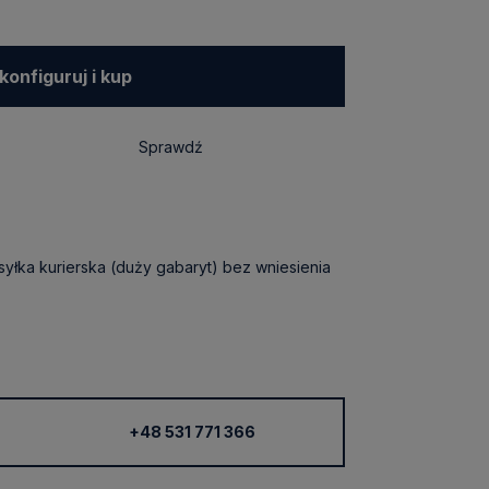
konfiguruj i kup
nik tkanin
Sprawdź
syłka kurierska (duży gabaryt) bez wniesienia
+48 531 771 366