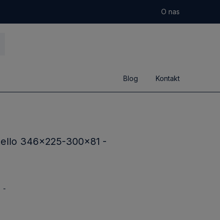
O nas
Blog
Kontakt
tello 346x225-300x81 -
-