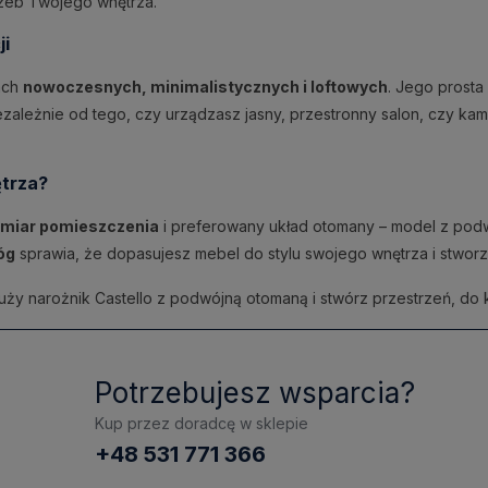
zeb Twojego wnętrza.
ji
ach
nowoczesnych, minimalistycznych i loftowych
. Jego prosta 
ależnie od tego, czy urządzasz jasny, przestronny salon, czy kam
ętrza?
zmiar pomieszczenia
i preferowany układ otomany – model z podw
nóg
sprawia, że dopasujesz mebel do stylu swojego wnętrza i stworz
uży narożnik Castello z podwójną otomaną i stwórz przestrzeń, do 
Potrzebujesz wsparcia?
Kup przez doradcę w sklepie
+48 531 771 366