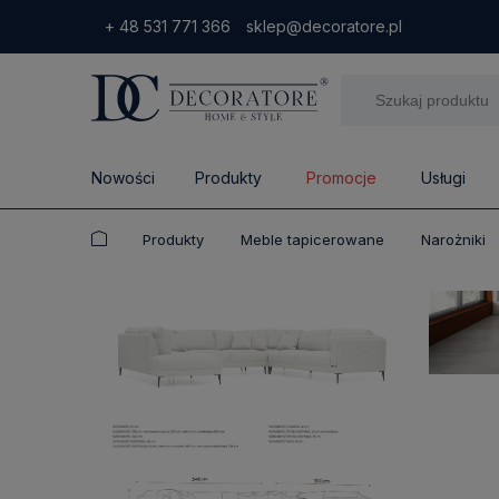
+ 48 531 771 366
sklep@decoratore.pl
Nowości
Produkty
Promocje
Usługi
Produkty
Meble tapicerowane
Narożniki