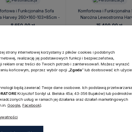
Personalizacja
Personalizacja
ortowa i Funkcjonalna Sofa
Komfortowa i Funkcjonalna
a Harvey 260x160-103x85cm -
Narożna Lewostronna Har
Personalizacja
260x380x160x83cm - Persona
8 650,00 zł
15 400,00 zł
j strony internetowej korzystamy z plików cookies i podobnych
ternetowej, realizację jej podstawowych funkcji i bezpieczeństwa,
i reklam oraz treści do Twoich potrzeb i zainteresowań. Możesz wyrazić
zeniu końcowym, poprzez wybór opcji „
Zgoda
” lub dostosować ich użycie
technologii będą zawierać Twoje dane osobowe. Ich podstawą przetwarzani
NEWSLETTER
ORATORE
Krzysztof Sordyl ul. Bielska 45a; 43-356 Bujaków) lub podmiotów
Dołącz d
świadczonych usług w ramach jej działania oraz działań marketingowych
.in.
Google
,
Facebook
).
Zapisz się do naszego
45a,
rywatności
aków
rabatu
na pierwsze z
zapisz się już teraz