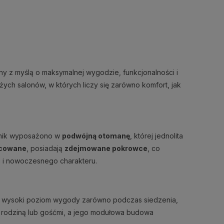
ny z myślą o maksymalnej wygodzie, funkcjonalności i
ych salonów, w których liczy się zarówno komfort, jak
rożnik wyposażono w
podwójną otomanę
, której jednolita
ocowane
, posiadają
zdejmowane pokrowce
, co
ci i nowoczesnego charakteru.
je wysoki poziom wygody zarówno podczas siedzenia,
 rodziną lub gośćmi, a jego modułowa budowa