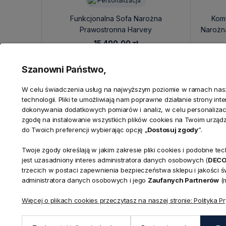
Personalizacja
Funkcjonalna Sofa Narożna
Komf
Prawostronna Harvey
Narożn
260x380x160x83cm - Personalizacja
15 400,00 zł
Szanowni Państwo,
W celu świadczenia usług na najwyższym poziomie w ramach nasze
technologii. Pliki te umożliwiają nam poprawne działanie strony in
dokonywania dodatkowych pomiarów i analiz, w celu personalizacj
zgodę na instalowanie wszystkich plików cookies na Twoim urząd
do Twoich preferencji wybierając opcję „
Dostosuj zgody
”.
Twoje zgody określają w jakim zakresie pliki cookies i podobne 
KONTAKT
jest uzasadniony interes administratora danych osobowych (
DEC
Realizacja zamówień
trzecich w postaci zapewnienia bezpieczeństwa sklepu i jakości 
+ 48 721 772 234
administratora danych osobowych i jego
Zaufanych Partnerów
(m
Doradztwo produktowe
Showroom
+ 48 531 771 366
ul. Bielska 
Więcej o plikach cookies przeczytasz na naszej stronie: Polityka P
Biuro
43-356 Buj
+ 48 723 600 621
Reklamacje | Zwroty