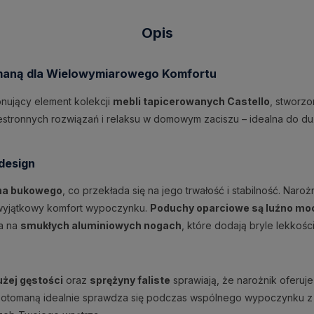
Opis
maną dla Wielowymiarowego Komfortu
nujący element kolekcji
mebli tapicerowanych Castello
, stworzo
stronnych rozwiązań i relaksu w domowym zaciszu – idealna do duż
design
wna bukowego
, co przekłada się na jego trwałość i stabilność. Na
 wyjątkowy komfort wypoczynku.
Poduchy oparciowe są luźno m
ła na
smukłych aluminiowych nogach
, które dodają bryle lekkoś
użej gęstości
oraz
sprężyny faliste
sprawiają, że narożnik oferu
ną otomaną idealnie sprawdza się podczas wspólnego wypoczynku z