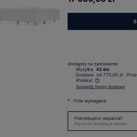
S
Wypożycz prób
dostępny na zamówienie
Wysyłka:
42 dni
Dostawa:
od 770,00 zł
- Prze
(Polska)
sprawdź formy dostawy
Cena nie zawiera ewentualnych
kosztów płatności
*
- Pole wymagane
Potrzebujesz wsparcia?
Kup przez doradcę w sklepie