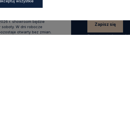
:00 - 17:00,
akceptuj wszystkie
0 - 14:00
wakacyjnym od 20 czerwca do
 2026 r. showroom będzie
Zapisz się
 soboty. W dni robocze
zostaje otwarty bez zmian.
Zapisując się do newsle
swoich danych w celach
.0
Na podstawie
1824
opinii
z całego okresu
KLIENTA
POMOCNE LINKI
Raty Credit Agricole
 się
Sposoby płatności
 konta
Koszty dostawy
ówienia
Odbiór Przesyłki