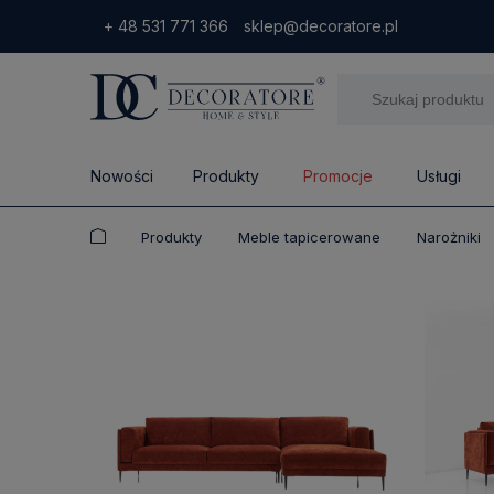
+ 48 531 771 366
sklep@decoratore.pl
Nowości
Produkty
Promocje
Usługi
Produkty
Meble tapicerowane
Narożniki