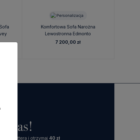
Personalizacja
 Sofa
Komfortowa Sofa Narożna
Ko
vey
Lewostronna Edmonto
Lewostro
lizacja
245x180x86cm - Personalizacja
7 200,00 zł
a
o nas!
 Newslettera i otrzymaj
40 zł