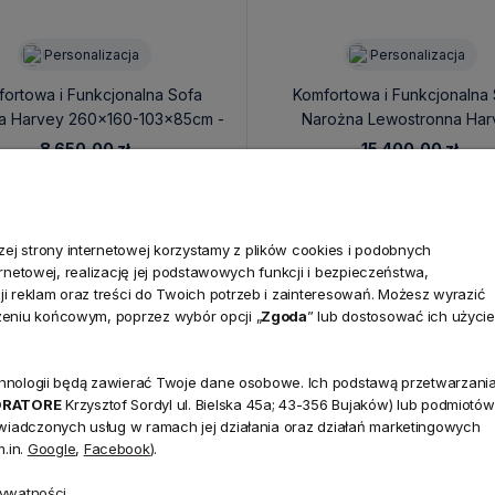
Personalizacja
Personalizacja
ortowa i Funkcjonalna Sofa
Komfortowa i Funkcjonalna
a Harvey 260x160-103x85cm -
Narożna Lewostronna Har
Personalizacja
260x380x160x83cm - Persona
8 650,00 zł
15 400,00 zł
j strony internetowej korzystamy z plików cookies i podobnych
ternetowej, realizację jej podstawowych funkcji i bezpieczeństwa,
i reklam oraz treści do Twoich potrzeb i zainteresowań. Możesz wyrazić
zeniu końcowym, poprzez wybór opcji „
Zgoda
” lub dostosować ich użycie
technologii będą zawierać Twoje dane osobowe. Ich podstawą przetwarzani
NEWSLETTER
ORATORE
Krzysztof Sordyl ul. Bielska 45a; 43-356 Bujaków) lub podmiotów
Dołącz d
świadczonych usług w ramach jej działania oraz działań marketingowych
.in.
Google
,
Facebook
).
Zapisz się do naszego
45a,
rywatności