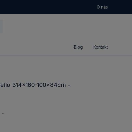
O nas
Blog
Kontakt
tello 314x160-100x84cm -
-