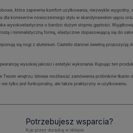
sobowa, która zapewnia komfort użytkowania, niezwykle wygodny,
ja dla koneserów nowoczesnego stylu w skandynawskim ujęciu ora
nka wysokoelastyczna o bardzo dużym stopniu gęstości. Wyjątkow
prostą i minimalistyczną formą, elastycznie dopasowującą się do salo
omponują się nogi z aluminium. Castello stanowi świetną propozycję 
warancję wysokiej jakości i estetyki wykonania. Kupując ten produk
ę w Twoim wnętrzu. Istnieje możliwość zamówienia próbników tkanin 
nie tylko jest funkcjonalny, ale także praktyczny w użytkowaniu.
Potrzebujesz wsparcia?
Kup przez doradcę w sklepie