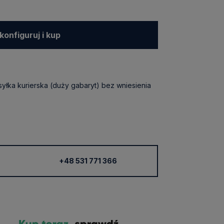
konfiguruj i kup
syłka kurierska (duży gabaryt) bez wniesienia
+48 531 771 366