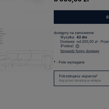
S
dostępny na zamówienie
Wysyłka:
42 dni
Dostawa:
od 200,00 zł
- Prze
(Polska)
sprawdź formy dostawy
Cena nie zawiera ewentualnych
kosztów płatności
*
- Pole wymagane
Potrzebujesz wsparcia?
Kup przez doradcę w sklepie