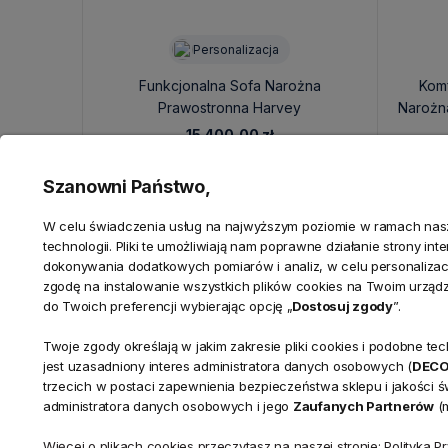
Personalizacja
Funkcjonalna Sofa Narożna
Komf
Prawostronna Harvey
Narożn
260x380x160x83cm - Personalizacja
15 400,00 zł
Szanowni Państwo,
W celu świadczenia usług na najwyższym poziomie w ramach nasze
technologii. Pliki te umożliwiają nam poprawne działanie strony in
dokonywania dodatkowych pomiarów i analiz, w celu personalizacj
zgodę na instalowanie wszystkich plików cookies na Twoim urząd
do Twoich preferencji wybierając opcję „
Dostosuj zgody
”.
Twoje zgody określają w jakim zakresie pliki cookies i podobne 
KONTAKT
jest uzasadniony interes administratora danych osobowych (
DEC
Realizacja zamówień
trzecich w postaci zapewnienia bezpieczeństwa sklepu i jakości 
+ 48 721 772 234
administratora danych osobowych i jego
Zaufanych Partnerów
(m
Doradztwo produktowe
Showroom
+ 48 531 771 366
ul. Bielska 
Więcej o plikach cookies przeczytasz na naszej stronie: Polityka P