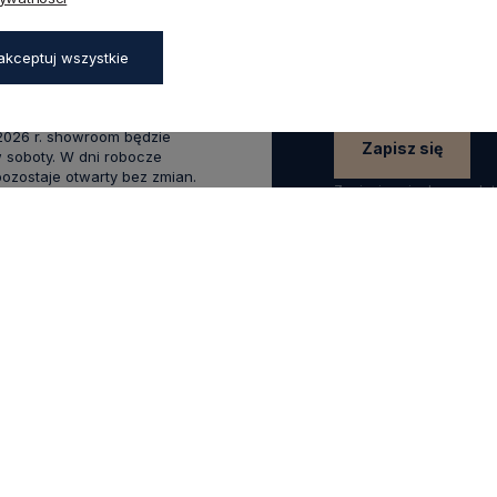
aków
rabatu
na pierwsze z
zapisz się już teraz
:00 - 17:00,
akceptuj wszystkie
0 - 14:00
wakacyjnym od 20 czerwca do
 2026 r. showroom będzie
Zapisz się
 soboty. W dni robocze
zostaje otwarty bez zmian.
Zapisując się do newsle
swoich danych w celach
.0
Na podstawie
1825
opinii
z całego okresu
KLIENTA
POMOCNE LINKI
Raty Credit Agricole
 się
Sposoby płatności