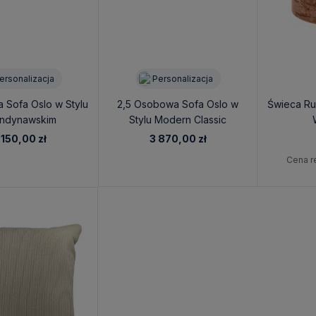
ersonalizacja
Personalizacja
 Sofa Oslo w Stylu
2,5 Osobowa Sofa Oslo w
Świeca Ru
ndynawskim
Stylu Modern Classic
04x87cm - Sofa
200x103x87cm - Sofa
 150,00 zł
3 870,00 zł
sonalizowana
Personalizowana
Cena r