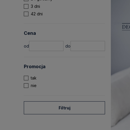
3 dni
42 dni
Cena
Promocja
tak
nie
Filtruj