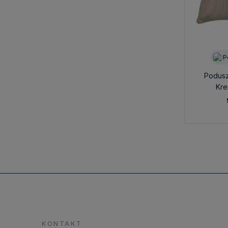
P
Podusz
Kre
Per
KONTAKT