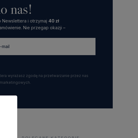
o nas!
 Newslettera i otrzymaj
40 zł
amówienie. Nie przegap okazji –
ttera wyrażasz zgodę na przetwarzanie przez nas
 marketingowych.
POLECANE KATEGORIE