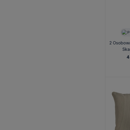
P
2 Osobowa
Ska
180x1
4
Per