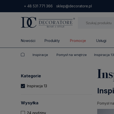
+ 48 531 771 366
sklep@decoratore.pl
Nowości
Produkty
Promocje
Usługi
Inspiracje
Pomysł na wnętrze
Inspiracja 13
Ins
Kategorie
Inspiracja 13
Insp
Wysyłka
Pomysł na
24 godziny