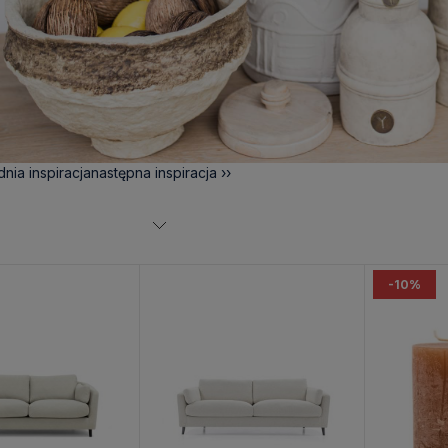
nia inspiracja
następna inspiracja ››
-10%