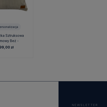
ersonalizacja
ka Sztruksowa
mowy Beż -
sonalizacja
99,00 zł
NEWSLETTER