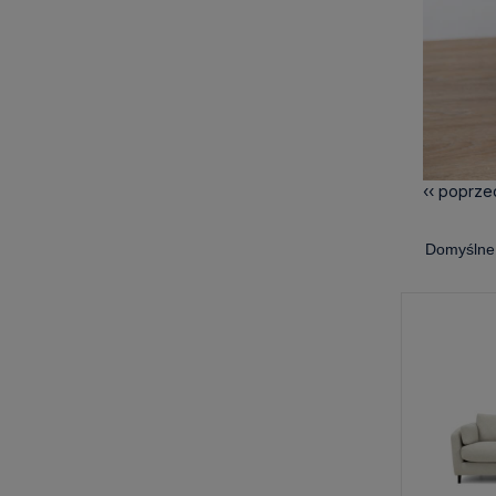
‹‹ poprzed