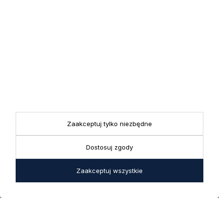
Zapisz się
Zapisując się do newslettera wyrażasz zgodę na przetwarzanie
przez nas swoich danych w celach marketingowych.
KONTAKT
Realizacja zamówień
+ 48 721 772 234
Doradztwo produktowe
Showroom
+ 48 531 771 366
ul. Bielska 45a,
Biuro
43-356 Bujaków
+ 48 723 600 621
Reklamacje | Zwroty
Zaakceptuj tylko niezbędne
Pon. - Pt.: 9:00 - 17:00,
sklep@decoratore.pl
Sobota: 10:00 - 14:00
Dostosuj zgody
W okresie wakacyjnym od
20 czerwca do 31 sierpnia
Zaakceptuj wszystkie
2026 r. showroom będzie
zamknięty w soboty. W dni
robocze showroom
pozostaje otwarty bez
zmian.