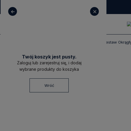
+ 48 531 771 366
sklep@decoratore.pl
Produkty
Meble
Stoliki Kawowe
Zestaw Okrągły
Twój koszyk jest pusty.
Zaloguj lub zarejestruj się, i dodaj
wybrane produkty do koszyka
Wróć