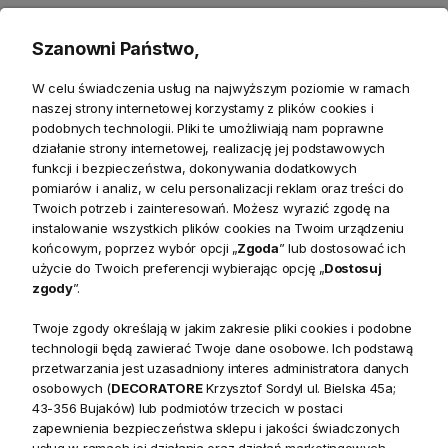
Szanowni Państwo,
W celu świadczenia usług na najwyższym poziomie w ramach
naszej strony internetowej korzystamy z plików cookies i
podobnych technologii. Pliki te umożliwiają nam poprawne
Szczegółowe informacje
działanie strony internetowej, realizację jej podstawowych
funkcji i bezpieczeństwa, dokonywania dodatkowych
pomiarów i analiz, w celu personalizacji reklam oraz treści do
Produkty powiązane
Twoich potrzeb i zainteresowań. Możesz wyrazić zgodę na
instalowanie wszystkich plików cookies na Twoim urządzeniu
Zwroty
końcowym, poprzez wybór opcji „
Zgoda
” lub dostosować ich
użycie do Twoich preferencji wybierając opcję „
Dostosuj
Bezpieczeństwo
zgody
”.
Twoje zgody określają w jakim zakresie pliki cookies i podobne
technologii będą zawierać Twoje dane osobowe. Ich podstawą
przetwarzania jest uzasadniony interes administratora danych
osobowych (
DECORATORE
Krzysztof Sordyl ul. Bielska 45a;
43-356 Bujaków) lub podmiotów trzecich w postaci
zapewnienia bezpieczeństwa sklepu i jakości świadczonych