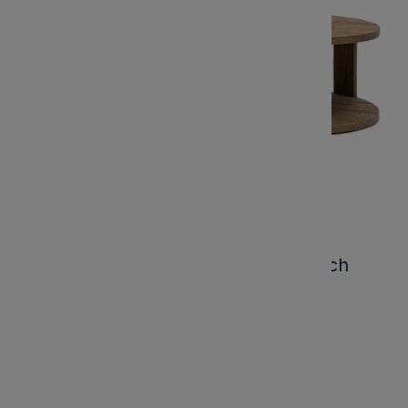
Zestaw Okrągłych Stolików Kawowych
Astoria Riviera Maison
Kod produktu:
534490
Marka: