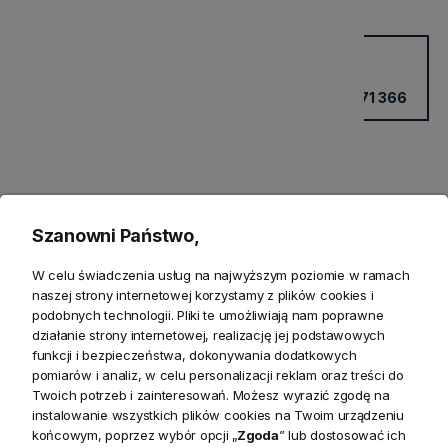
Potrzebujesz wsparcia?
Kup przez doradcę w sklepie
+48 531 771 366
Szanowni Państwo,
W celu świadczenia usług na najwyższym poziomie w ramach
naszej strony internetowej korzystamy z plików cookies i
podobnych technologii. Pliki te umożliwiają nam poprawne
działanie strony internetowej, realizację jej podstawowych
Produkty powiązane
funkcji i bezpieczeństwa, dokonywania dodatkowych
pomiarów i analiz, w celu personalizacji reklam oraz treści do
Zwroty
Twoich potrzeb i zainteresowań. Możesz wyrazić zgodę na
instalowanie wszystkich plików cookies na Twoim urządzeniu
końcowym, poprzez wybór opcji „
Zgoda
” lub dostosować ich
Bezpieczeństwo