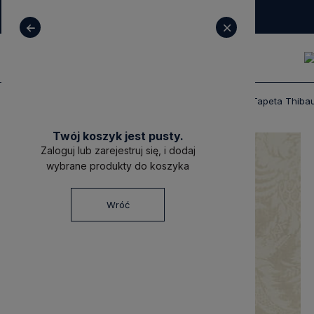
+ 48 531 771 366
sklep@decoratore.pl
Produkty
Tapety
Tapety Thibaut
Tapeta Thib
Twój koszyk jest pusty.
Zaloguj lub zarejestruj się, i dodaj
wybrane produkty do koszyka
Wróć