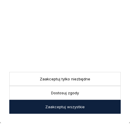
Zapisz się
Zapisując się do newslettera wyrażasz zgodę na przetwarzanie
przez nas swoich danych w celach marketingowych.
KONTAKT
Realizacja zamówień
+ 48 721 772 234
Doradztwo produktowe
Showroom
+ 48 531 771 366
ul. Bielska 45a,
Biuro
43-356 Bujaków
+ 48 723 600 621
Reklamacje | Zwroty
Zaakceptuj tylko niezbędne
Pon. - Pt.: 9:00 - 17:00,
sklep@decoratore.pl
Sobota: 10:00 - 14:00
Dostosuj zgody
W okresie wakacyjnym od
20 czerwca do 31 sierpnia
Zaakceptuj wszystkie
2026 r. showroom będzie
zamknięty w soboty. W dni
robocze showroom
pozostaje otwarty bez
zmian.