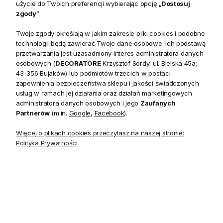
użycie do Twoich preferencji wybierając opcję „
Dostosuj
zgody
”.
Twoje zgody określają w jakim zakresie pliki cookies i podobne
technologii będą zawierać Twoje dane osobowe. Ich podstawą
przetwarzania jest uzasadniony interes administratora danych
Opis
osobowych (
DECORATORE
Krzysztof Sordyl ul. Bielska 45a;
43-356 Bujaków) lub podmiotów trzecich w postaci
zapewnienia bezpieczeństwa sklepu i jakości świadczonych
usług w ramach jej działania oraz działań marketingowych
Kolekcja Chestnut Hill to przepiękne wzory nawiązujące do
administratora danych osobowych i jego
Zaufanych
europejskiej sztuki zdobniczej początku XX w. w tym scenki
Partnerów
(m.in.
Google
,
Facebook
).
rodzajowe, ornamenty kwiatowe i geometryczne.
Więcej o plikach cookies przeczytasz na naszej stronie:
Ciepła i neutralna paleta kolorów oraz efekt postarzania lub przetarcia,
Polityka Prywatności
nadadzą każdemu wnętrzu klasycznej elegancji a także oryginalności.
Tapeta Chardonnet Damask to wzór stylizowanych kwiatów w
odcieniach zgaszonej bieli, beżu, szarości, rozwodnionego błękitu, po
limonkę i czerwień.