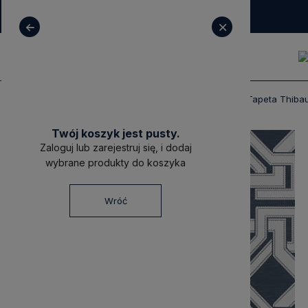
+ 48 531 771 366
sklep@decoratore.pl
Produkty
Tapety
Tapety Thibaut
Tapeta Thibau
Twój koszyk jest pusty.
Zaloguj lub zarejestruj się, i dodaj
wybrane produkty do koszyka
Wróć