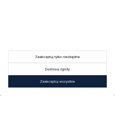
Zapisując się do newslettera wyrażasz zgodę na przetwarzanie
przez nas swoich danych w celach marketingowych.
KONTAKT
Realizacja zamówień
+ 48 721 772 234
Doradztwo produktowe
Showroom
+ 48 531 771 366
ul. Bielska 45a,
Biuro
43-356 Bujaków
+ 48 723 600 621
Reklamacje | Zwroty
Zaakceptuj tylko niezbędne
Pon. - Pt.: 9:00 - 17:00,
sklep@decoratore.pl
Sobota: 10:00 - 14:00
Dostosuj zgody
W okresie wakacyjnym od
20 czerwca do 31 sierpnia
Zaakceptuj wszystkie
2026 r. showroom będzie
zamknięty w soboty. W dni
robocze showroom
pozostaje otwarty bez
zmian.