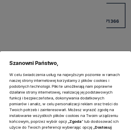
Potrzebujesz wsparcia?
Kup przez doradcę w sklepie
+48 531 771 366
Szanowni Państwo,
W celu świadczenia usług na najwyższym poziomie w ramach
naszej strony internetowej korzystamy z plików cookies i
podobnych technologii. Pliki te umożliwiają nam poprawne
działanie strony internetowej, realizację jej podstawowych
Produkty powiązane
funkcji i bezpieczeństwa, dokonywania dodatkowych
pomiarów i analiz, w celu personalizacji reklam oraz treści do
Zwroty
Twoich potrzeb i zainteresowań. Możesz wyrazić zgodę na
instalowanie wszystkich plików cookies na Twoim urządzeniu
końcowym, poprzez wybór opcji „
Zgoda
” lub dostosować ich
Bezpieczeństwo
użycie do Twoich preferencji wybierając opcję „
Dostosuj