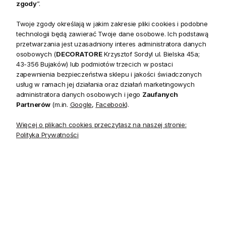
zgody
”.
Twoje zgody określają w jakim zakresie pliki cookies i podobne
technologii będą zawierać Twoje dane osobowe. Ich podstawą
przetwarzania jest uzasadniony interes administratora danych
Opis
osobowych (
DECORATORE
Krzysztof Sordyl ul. Bielska 45a;
43-356 Bujaków) lub podmiotów trzecich w postaci
zapewnienia bezpieczeństwa sklepu i jakości świadczonych
usług w ramach jej działania oraz działań marketingowych
Kolekcja Chestnut Hill to przepiękne wzory nawiązujące do
administratora danych osobowych i jego
Zaufanych
europejskiej sztuki zdobniczej początku XX w. w tym scenki
Partnerów
(m.in.
Google
,
Facebook
).
rodzajowe, ornamenty kwiatowe i geometryczne.
Więcej o plikach cookies przeczytasz na naszej stronie:
Ciepła i neutralna paleta kolorów oraz efekt postarzania lub przetarcia,
Polityka Prywatności
nadadzą każdemu wnętrzu klasycznej elegancji a także oryginalności.
Tapeta Benedetto to duży motyw geometrycznej plecionki w
odcieniach bieli, beżu, szarości, błękitu i złota.
Chestnut Hill
Kolekcja