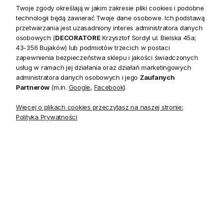
Twoje zgody określają w jakim zakresie pliki cookies i podobne
Opis
technologii będą zawierać Twoje dane osobowe. Ich podstawą
przetwarzania jest uzasadniony interes administratora danych
osobowych (
DECORATORE
Krzysztof Sordyl ul. Bielska 45a;
Contemporary jest kolekcją pięknych wzorów
43-356 Bujaków) lub podmiotów trzecich w postaci
zapewnienia bezpieczeństwa sklepu i jakości świadczonych
koncentrujących się na klasycznych motywach florystycznych
usług w ramach jej działania oraz działań marketingowych
i geometrycznych. Kolekcja łączy wzory i kolory w
administratora danych osobowych i jego
Zaufanych
unikatowym stylu, inspiruje wyobraźnię, pozwala stworzyć
Partnerów
(m.in.
Google
,
Facebook
).
wnętrze w ponadczasowym i oryginalnym stylu.
Więcej o plikach cookies przeczytasz na naszej stronie:
Polityka Prywatności
Tapeta w klasyczny geometryczny wzór plastra miodu, w
odważnej kolorystyce szarości, złota i grafitowego
brązu, nada wnętrzu wyrafinowanego nowoczesnego
charakteru.
Contem
Kolekcja
Hicks'