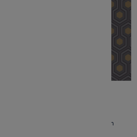
Tapeta Cole and Son Hicks' Hexagon
Grey/Gold/Charcoal