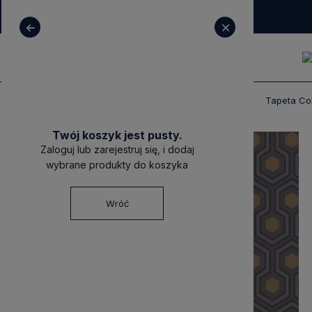
+ 48 531 771 366
sklep@decoratore.pl
Produkty
Tapety
Tapety Cole & Son
Tapeta Co
Twój koszyk jest pusty.
Zaloguj lub zarejestruj się, i dodaj
wybrane produkty do koszyka
Wróć