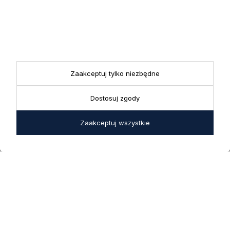
KONTAKT
Realizacja zamówień
+ 48 721 772 234
Doradztwo produktowe
Showroom
+ 48 531 771 366
ul. Bielska 45a,
Biuro
43-356 Bujaków
+ 48 723 600 621
Reklamacje | Zwroty
Zaakceptuj tylko niezbędne
Pon. - Pt.: 9:00 - 17:00,
sklep@decoratore.pl
Sobota: 10:00 - 14:00
Dostosuj zgody
W okresie wakacyjnym od
20 czerwca do 31 sierpnia
Zaakceptuj wszystkie
2026 r. showroom będzie
zamknięty w soboty. W dni
robocze showroom
pozostaje otwarty bez
zmian.