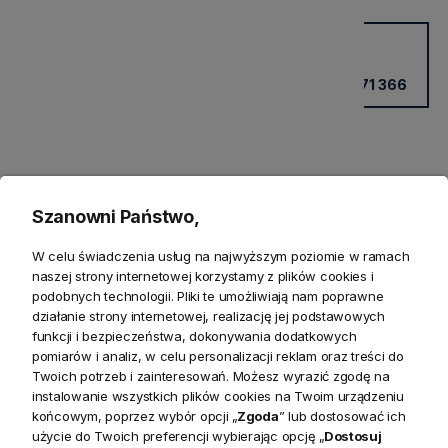
Potrzebujesz wsparcia?
Kup przez doradcę w sklepie
+48 531 771 366
Szanowni Państwo,
W celu świadczenia usług na najwyższym poziomie w ramach
naszej strony internetowej korzystamy z plików cookies i
podobnych technologii. Pliki te umożliwiają nam poprawne
działanie strony internetowej, realizację jej podstawowych
Produkty powiązane
funkcji i bezpieczeństwa, dokonywania dodatkowych
pomiarów i analiz, w celu personalizacji reklam oraz treści do
Twoich potrzeb i zainteresowań. Możesz wyrazić zgodę na
Zwroty
instalowanie wszystkich plików cookies na Twoim urządzeniu
końcowym, poprzez wybór opcji „
Zgoda
” lub dostosować ich
Bezpieczeństwo
użycie do Twoich preferencji wybierając opcję „
Dostosuj