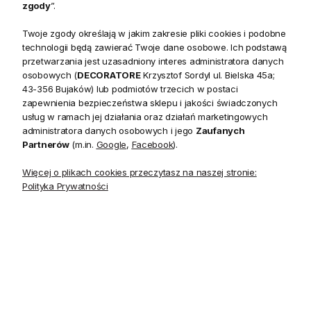
zgody
”.
Twoje zgody określają w jakim zakresie pliki cookies i podobne
technologii będą zawierać Twoje dane osobowe. Ich podstawą
przetwarzania jest uzasadniony interes administratora danych
osobowych (
DECORATORE
Krzysztof Sordyl ul. Bielska 45a;
Opis
43-356 Bujaków) lub podmiotów trzecich w postaci
zapewnienia bezpieczeństwa sklepu i jakości świadczonych
usług w ramach jej działania oraz działań marketingowych
Contemporary jest kolekcją pięknych wzorów
administratora danych osobowych i jego
Zaufanych
koncentrujących się na klasycznych motywach florystycznych
Partnerów
(m.in.
Google
,
Facebook
).
i geometrycznych. Kolekcja łączy wzory i kolory w
Więcej o plikach cookies przeczytasz na naszej stronie:
unikatowym stylu, inspiruje wyobraźnię, pozwala stworzyć
Polityka Prywatności
wnętrze w ponadczasowym i oryginalnym stylu.
Tapeta w przeskalowany geometryczny wzór plastra miodu,
w delikatnych odcieniach bieli, szarości,
pergaminu, nawiązujący do stylistyki połowy XX wieku, nada
każdemu wnętrzu głębi i szczególnego dramatyzmu.