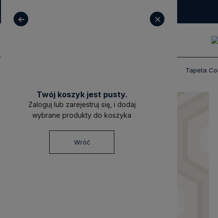
+ 48 531 771 366
sklep@decoratore.pl
Produkty
Tapety
Tapety Cole & Son
Tapeta Co
Twój koszyk jest pusty.
Zaloguj lub zarejestruj się, i dodaj
wybrane produkty do koszyka
Wróć