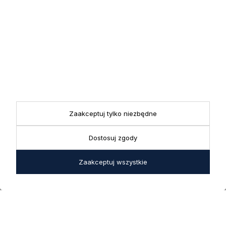
Zapisując się do newslettera wyrażasz zgodę na przetwarzanie
przez nas swoich danych w celach marketingowych.
KONTAKT
Realizacja zamówień
+ 48 721 772 234
Doradztwo produktowe
Showroom
+ 48 531 771 366
ul. Bielska 45a,
Biuro
43-356 Bujaków
+ 48 723 600 621
Reklamacje | Zwroty
Zaakceptuj tylko niezbędne
Pon. - Pt.: 9:00 - 17:00,
sklep@decoratore.pl
Sobota: 10:00 - 14:00
Dostosuj zgody
W okresie wakacyjnym od
20 czerwca do 31 sierpnia
Zaakceptuj wszystkie
2026 r. showroom będzie
zamknięty w soboty. W dni
robocze showroom
pozostaje otwarty bez
zmian.