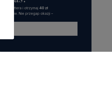
 Newslettera i otrzymaj
40 zł
amówienie. Nie przegap okazji –
ttera wyrażasz zgodę na przetwarzanie przez nas
 marketingowych.
POLECANE KATEGORIE