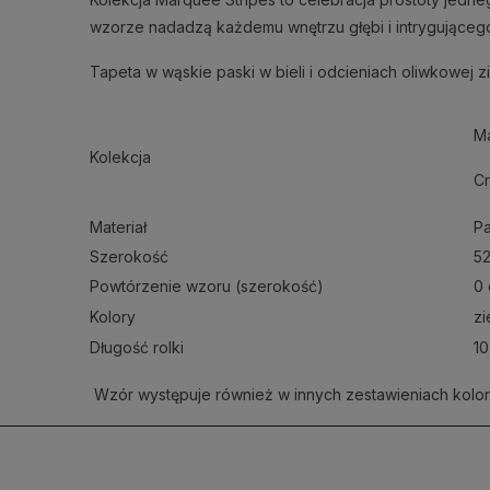
wzorze nadadzą każdemu wnętrzu głębi i intrygująceg
Tapeta w wąskie paski w bieli i odcieniach oliwkowej z
Ma
Kolekcja
Cr
Materiał
Pa
Szerokość
5
Powtórzenie wzoru (szerokość)
0
Kolory
zi
Długość rolki
10
Wzór występuje również w innych zestawieniach kolor