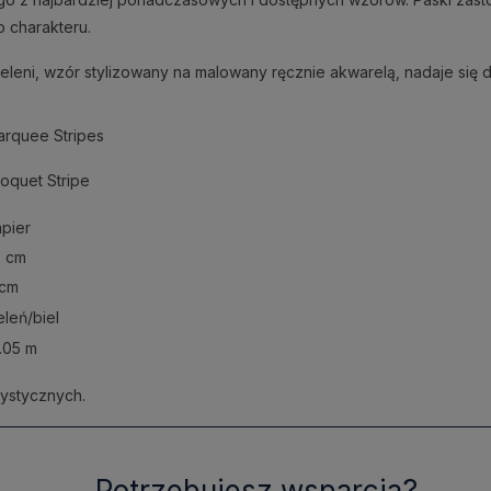
o charakteru.
ieleni, wzór stylizowany na malowany ręcznie akwarelą, nadaje się 
rquee Stripes
oquet Stripe
pier
2 cm
 cm
eleń/biel
.05 m
ystycznych.
Potrzebujesz wsparcia?