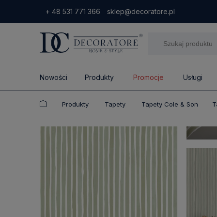
+ 48 531 771 366
sklep@decoratore.pl
Nowości
Produkty
Promocje
Usługi
Produkty
Tapety
Tapety Cole & Son
T