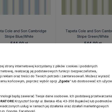
ta Cole and Son Cambridge
Tapeta Cole and Son Camb
Stripe Blue/White
Stripe Green/White
544,00 zł
544,00 zł
j strony internetowej korzystamy z plików cookies i podobnych
ternetowej, realizację jej podstawowych funkcji i bezpieczeństwa,
i reklam oraz treści do Twoich potrzeb i zainteresowań. Możesz wyrazić
zeniu końcowym, poprzez wybór opcji „
Zgoda
” lub dostosować ich użycie
technologii będą zawierać Twoje dane osobowe. Ich podstawą przetwarzani
NEWSLETTER
ORATORE
Krzysztof Sordyl ul. Bielska 45a; 43-356 Bujaków) lub podmiotów
Dołącz d
świadczonych usług w ramach jej działania oraz działań marketingowych
.in.
Google
,
Facebook
).