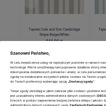
Tapeta Cole and Son Cambridge
Tape
Stripe Beige/White
544,00 zł
Szanowni Państwo,
W celu świadczenia usług na najwyższym poziomie w ramach nasze
technologii. Pliki te umożliwiają nam poprawne działanie strony in
dokonywania dodatkowych pomiarów i analiz, w celu personalizacj
zgodę na instalowanie wszystkich plików cookies na Twoim urząd
do Twoich preferencji wybierając opcję „
Dostosuj zgody
”.
Twoje zgody określają w jakim zakresie pliki cookies i podobne 
KONTAKT
jest uzasadniony interes administratora danych osobowych (
DEC
Realizacja zamówień
trzecich w postaci zapewnienia bezpieczeństwa sklepu i jakości 
+ 48 721 772 234
administratora danych osobowych i jego
Zaufanych Partnerów
(m