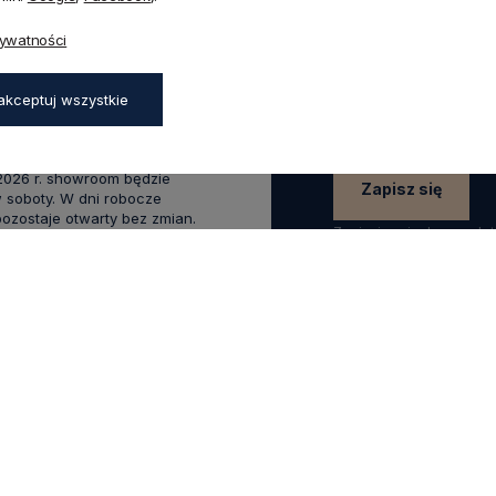
Zapisz się do naszego
45a,
rywatności
aków
rabatu
na pierwsze z
zapisz się już teraz
:00 - 17:00,
akceptuj wszystkie
0 - 14:00
wakacyjnym od 20 czerwca do
 2026 r. showroom będzie
Zapisz się
 soboty. W dni robocze
zostaje otwarty bez zmian.
Zapisując się do newsle
swoich danych w celach
.0
Na podstawie
1824
opinii
z całego okresu
KLIENTA
POMOCNE LINKI