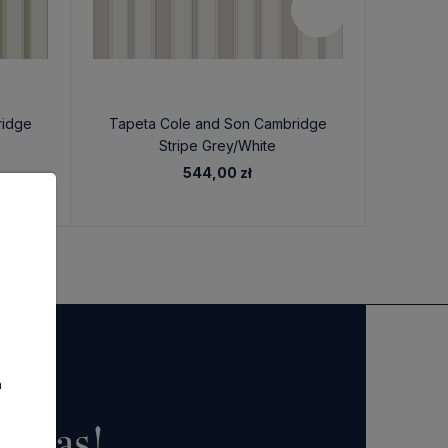
ridge
Tapeta Cole and Son Cambridge
Tapet
Stripe Grey/White
544,00 zł
a
o nas!