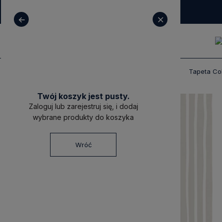
+ 48 531 771 366
sklep@decoratore.pl
Produkty
Tapety
Tapety Cole & Son
Tapeta Col
Twój koszyk jest pusty.
Zaloguj lub zarejestruj się, i dodaj
wybrane produkty do koszyka
Wróć