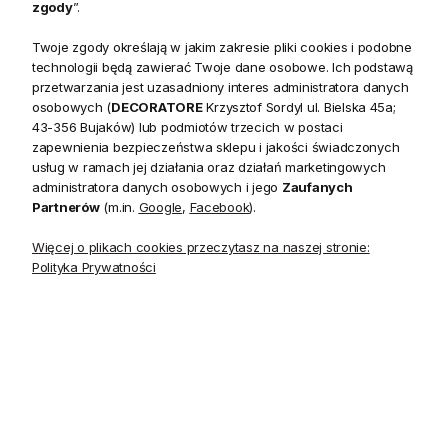
zgody
”.
Bezpieczeństwo
Twoje zgody określają w jakim zakresie pliki cookies i podobne
technologii będą zawierać Twoje dane osobowe. Ich podstawą
przetwarzania jest uzasadniony interes administratora danych
osobowych (
DECORATORE
Krzysztof Sordyl ul. Bielska 45a;
43-356 Bujaków) lub podmiotów trzecich w postaci
Opis
zapewnienia bezpieczeństwa sklepu i jakości świadczonych
usług w ramach jej działania oraz działań marketingowych
administratora danych osobowych i jego
Zaufanych
Kolekcja Marquee Stripes to celebracja prostoty jednego z
Partnerów
(m.in.
Google
,
Facebook
).
najbardziej ponadczasowych i dostępnych wzorów. Paski
Więcej o plikach cookies przeczytasz na naszej stronie:
zastosowane pojedynczo lub w skoordynowanym
Polityka Prywatności
wzorze nadadzą każdemu wnętrzu głębi i intrygującego
charakteru.
Tapeta w wąskie paski w bieli i rozwodnionych odcieniach
beżu, wzór stylizowany na malowany ręcznie akwarelą,
nadaje się do wnętrza w każdym stylu.