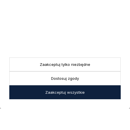
Zapisując się do newslettera wyrażasz zgodę na przetwarzanie
przez nas swoich danych w celach marketingowych.
KONTAKT
Realizacja zamówień
+ 48 721 772 234
Doradztwo produktowe
Showroom
+ 48 531 771 366
ul. Bielska 45a,
Biuro
43-356 Bujaków
+ 48 723 600 621
Reklamacje | Zwroty
Zaakceptuj tylko niezbędne
Pon. - Pt.: 9:00 - 17:00,
sklep@decoratore.pl
Sobota: 10:00 - 14:00
Dostosuj zgody
W okresie wakacyjnym od
20 czerwca do 31 sierpnia
Zaakceptuj wszystkie
2026 r. showroom będzie
zamknięty w soboty. W dni
robocze showroom
pozostaje otwarty bez
zmian.