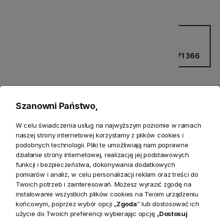
Potrzebujesz wsparcia?
Kup przez doradcę w sklepie
+48 531 771 366
Szanowni Państwo,
W celu świadczenia usług na najwyższym poziomie w ramach
naszej strony internetowej korzystamy z plików cookies i
podobnych technologii. Pliki te umożliwiają nam poprawne
działanie strony internetowej, realizację jej podstawowych
funkcji i bezpieczeństwa, dokonywania dodatkowych
pomiarów i analiz, w celu personalizacji reklam oraz treści do
Produkty powiązane
Twoich potrzeb i zainteresowań. Możesz wyrazić zgodę na
instalowanie wszystkich plików cookies na Twoim urządzeniu
Zwroty
końcowym, poprzez wybór opcji „
Zgoda
” lub dostosować ich
użycie do Twoich preferencji wybierając opcję „
Dostosuj