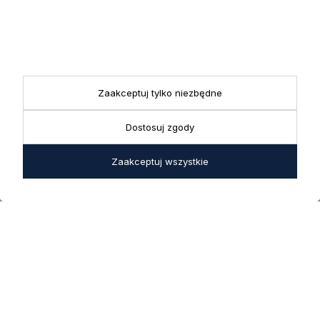
KONTAKT
Realizacja zamówień
+ 48 721 772 234
Doradztwo produktowe
Showroom
+ 48 531 771 366
ul. Bielska 45a,
Biuro
43-356 Bujaków
+ 48 723 600 621
Reklamacje | Zwroty
Zaakceptuj tylko niezbędne
Pon. - Pt.: 9:00 - 17:00,
sklep@decoratore.pl
Sobota: 10:00 - 14:00
Dostosuj zgody
W okresie wakacyjnym od
20 czerwca do 31 sierpnia
Zaakceptuj wszystkie
2026 r. showroom będzie
zamknięty w soboty. W dni
robocze showroom
pozostaje otwarty bez
zmian.
5.0