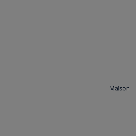
Szafka Nocna Shelter Island Riviera Maison
Kod produktu:
377070
Marka: