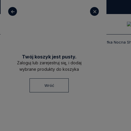
+ 48 531 771 366
sklep@decoratore.pl
Produkty
Meble
Szafki Nocne
Szafka Nocna She
Twój koszyk jest pusty.
Zaloguj lub zarejestruj się, i dodaj
wybrane produkty do koszyka
Wróć