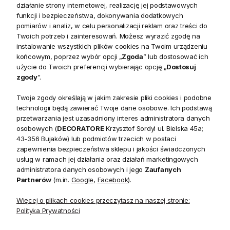
Industrialny klimat w Twojej sypialni –
szafka
działanie strony internetowej, realizację jej podstawowych
nocna Shelter Island
funkcji i bezpieczeństwa, dokonywania dodatkowych
pomiarów i analiz, w celu personalizacji reklam oraz treści do
Szafka nocna Shelter Island
to kompaktowy mebel o
Twoich potrzeb i zainteresowań. Możesz wyrazić zgodę na
instalowanie wszystkich plików cookies na Twoim urządzeniu
dużym charakterze, idealny do sypialni urządzonych w stylu
końcowym, poprzez wybór opcji „
Zgoda
” lub dostosować ich
loftowym
,
rustykalnym
lub
industrialnym
. Stworzona z
użycie do Twoich preferencji wybierając opcję „
Dostosuj
myślą o osobach ceniących
autentyczność naturalnych
zgody
”.
materiałów
i prostotę formy, stanowi doskonałe uzupełnienie
Twoje zgody określają w jakim zakresie pliki cookies i podobne
aranżacji, w której liczy się zarówno funkcjonalność, jak i
technologii będą zawierać Twoje dane osobowe. Ich podstawą
wygląd.
przetwarzania jest uzasadniony interes administratora danych
osobowych (
DECORATORE
Krzysztof Sordyl ul. Bielska 45a;
Połączenie drewna z historią i surowego metalu
43-356 Bujaków) lub podmiotów trzecich w postaci
zapewnienia bezpieczeństwa sklepu i jakości świadczonych
Blat oraz front szuflady wykonano z
recyklingowanego
usług w ramach jej działania oraz działań marketingowych
drewna
, które zachowało swoją oryginalną strukturę, słoje i
administratora danych osobowych i jego
Zaufanych
naturalne ślady użytkowania. Każdy egzemplarz jest dzięki
Partnerów
(m.in.
Google
,
Facebook
).
temu
unikalny
i opowiada własną historię.
Rama z surowego
Więcej o plikach cookies przeczytasz na naszej stronie:
żelaza
nadaje meblowi solidności i wyrazistego,
Polityka Prywatności
przemysłowego charakteru, tworząc harmonijne połączenie
naturalnego ciepła drewna i chłodnej elegancji metalu.