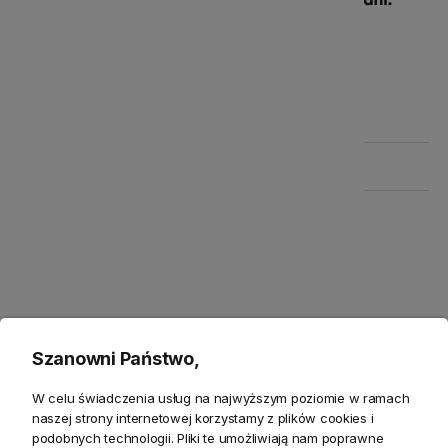
Szczegółowe informacje
Zwroty
Bezpieczeństwo
Szanowni Państwo,
Opis
W celu świadczenia usług na najwyższym poziomie w ramach
naszej strony internetowej korzystamy z plików cookies i
podobnych technologii. Pliki te umożliwiają nam poprawne